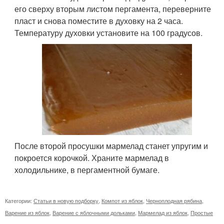
его сверху вторым листом пергамента, переверните
пласт и снова поместите в духовку на 2 часа.
Температуру духовки установите на 100 градусов.
После второй просушки мармелад станет упругим и
покроется корочкой. Храните мармелад в
холодильнике, в пергаментной бумаге.
Категории:
Статьи в новую подборку
,
Компот из яблок
,
Черноплодная рябина
,
Варение из яблок
,
Варение с яблочными дольками
,
Мармелад из яблок
,
Простые