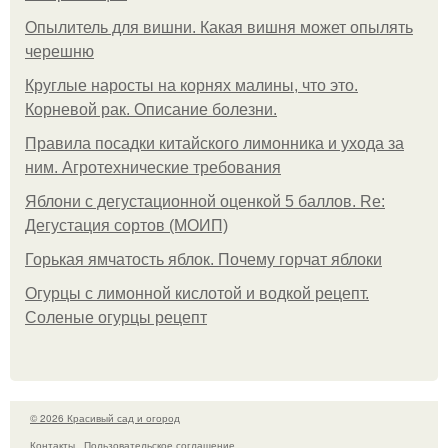
Опылитель для вишни. Какая вишня может опылять
черешню
Круглые наросты на корнях малины, что это.
Корневой рак. Описание болезни.
Правила посадки китайского лимонника и ухода за
ним. Агротехнические требования
Яблони с дегустационной оценкой 5 баллов. Re:
Дегустация сортов (МОИП)
Горькая ямчатость яблок. Почему горчат яблоки
Огурцы с лимонной кислотой и водкой рецепт.
Соленые огурцы рецепт
© 2026 Красивый сад и огород
Контакты
Пользовательское соглашение