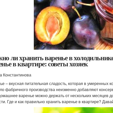
но ли хранить варенье в холодильнике
енье в квартире: советы хозяек
а Константинова
ье – вкусная питательная сладость, которая в умеренных к
ло фабричного производства неизменно добавляют консерва
домашнее варенье можно держать от нескольких месяцев до
сти. Где и как правильно хранить варенье в квартире? Дава