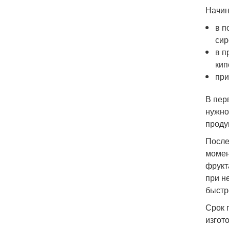
Начин
в п
сир
в п
кип
при
В пер
нужно
проду
После
момен
фрукт
при н
быстр
Срок 
изгот