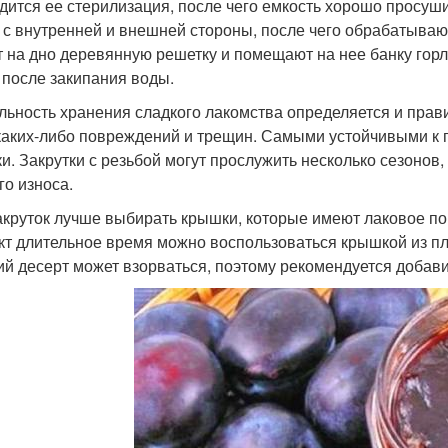
дится ее стерилизация, после чего емкость хорошо просуш
 с внутренней и внешней стороны, после чего обрабатываю
т на дно деревянную решетку и помещают на нее банку гор
 после закипания воды.
льность хранения сладкого лакомства определяется и пра
каких-либо повреждений и трещин. Самыми устойчивыми к 
и. Закрутки с резьбой могут прослужить несколько сезонов
го износа.
акруток лучше выбирать крышки, которые имеют лаковое по
кт длительное время можно воспользоваться крышкой из пл
ий десерт может взорваться, поэтому рекомендуется добави