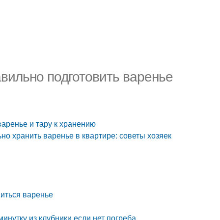
авильно подготовить варенье
варенье и тару к хранению
ьно хранить варенье в квартире: советы хозяек
ниться варенье
минутку из клубники если нет погреба