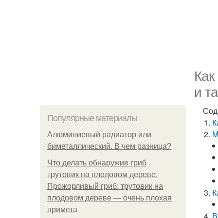
Как
и т
Сод
Популярные материалы
К
М
Алюминиевый радиатор или
биметаллический. В чем разница?
Что делать обнаружив гриб
трутовик на плодовом дереве.
Прожорливый гриб: трутовик на
К
плодовом дереве — очень плохая
примета
В