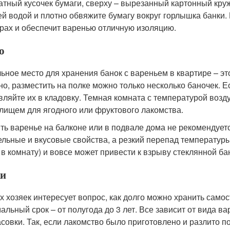
атный кусочек бумаги, сверху – вырезанный картонный круж
ей водой и плотно обвяжите бумагу вокруг горлышка банки
рах и обеспечит варенью отличную изоляцию.
о
ьное место для хранения банок с вареньем в квартире – это
но, разместить на полке можно только несколько баночек. Е
вляйте их в кладовку. Темная комната с температурой возд
лищем для ягодного или фруктового лакомства.
ть варенье на балконе или в подвале дома не рекомендует
ельные и вкусовые свойства, а резкий перепад температуры
 в комнату) и вовсе может привести к взрыву стеклянной ба
и
х хозяек интересует вопрос, как долго можно хранить само
альный срок – от полугода до 3 лет. Все зависит от вида ва
совки. Так, если лакомство было приготовлено и разлито п