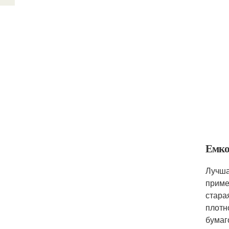
Емко
Лучша
приме
стара
плотн
бумаг