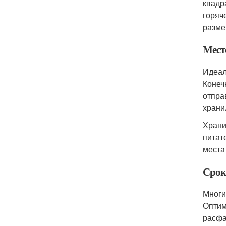
квадр
горяч
разме
Мест
Идеал
Конеч
отпра
храни
Храни
питат
места
Срок
Многи
Оптим
расфа