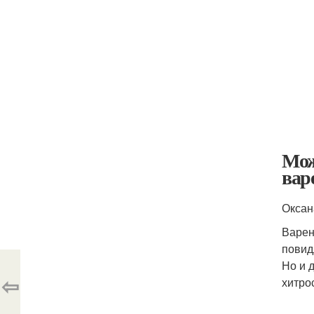
Мож
вар
Оксан
Варен
повид
Но и 
⇦
хитро