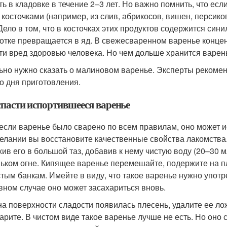
ть в кладовке в течение 2–3 лет. Но важно помнить, что ес
с косточками (например, из слив, абрикосов, вишен, персико
 Дело в том, что в косточках этих продуктов содержится син
отке превращается в яд. В свежесваренном варенье концен
ти вред здоровью человека. Но чем дольше хранится варен
ьно нужно сказать о малиновом варенье. Эксперты рекоменд
со дня приготовления.
спасти испортившееся варенье
если варенье было сварено по всем правилам, оно может ис
елании вы восстановите качественные свойства лакомства.
ив его в большой таз, добавив к нему чистую воду (20–30 мл
ьком огне. Кипящее варенье перемешайте, подержите на пл
стым банкам. Имейте в виду, что такое варенье нужно употр
вном случае оно может засахариться вновь.
на поверхности сладости появилась плесень, удалите ее ло
арите. В чистом виде такое варенье лучше не есть. Но оно 