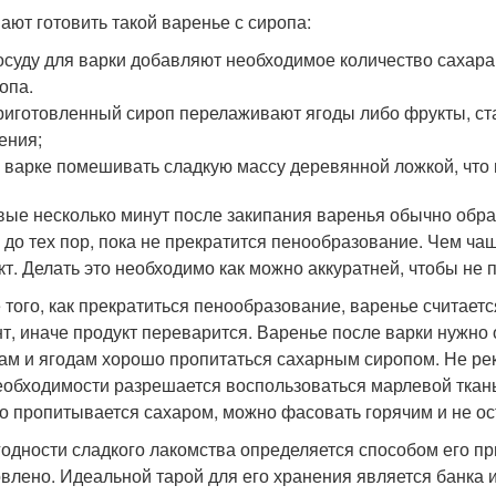
ают готовить такой варенье с сиропа:
осуду для варки добавляют необходимое количество сахара
опа.
риготовленный сироп перелаживают ягоды либо фрукты, ста
ения;
 варке помешивать сладкую массу деревянной ложкой, что
вые несколько минут после закипания варенья обычно образ
 до тех пор, пока не прекратится пенообразование. Чем чащ
кт. Делать это необходимо как можно аккуратней, чтобы не 
 того, как прекратиться пенообразование, варенье считает
т, иначе продукт переварится. Варенье после варки нужно 
ам и ягодам хорошо пропитаться сахарным сиропом. Не рек
еобходимости разрешается воспользоваться марлевой ткань
о пропитывается сахаром, можно фасовать горячим и не ос
годности сладкого лакомства определяется способом его пр
овлено. Идеальной тарой для его хранения является банка и