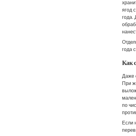
храни
ягод 
года.
обраб
нанес
Отдел
года 
Как 
Даже 
При ж
вылож
мален
по чи
проти
Если 
перев