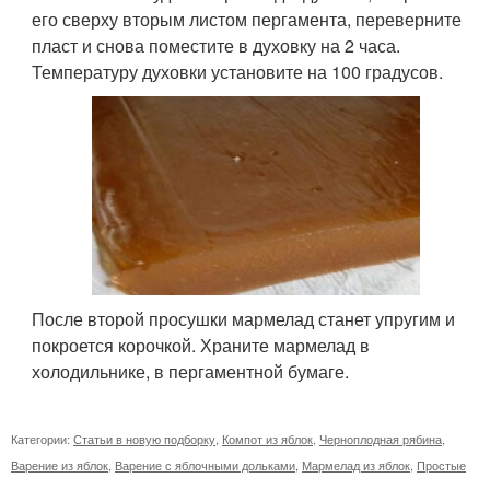
его сверху вторым листом пергамента, переверните
пласт и снова поместите в духовку на 2 часа.
Температуру духовки установите на 100 градусов.
После второй просушки мармелад станет упругим и
покроется корочкой. Храните мармелад в
холодильнике, в пергаментной бумаге.
Категории:
Статьи в новую подборку
,
Компот из яблок
,
Черноплодная рябина
,
Варение из яблок
,
Варение с яблочными дольками
,
Мармелад из яблок
,
Простые