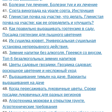
40.
Болезни туи лечение. Болезни туи и их лечение
41.
Сорта винограда на урале сорта. Инструкция
42.
Глинистая почва на участке, что делать. Глинистая
почва на участке: как ее определить и улучшить?
43.
Как правильно выращивать гортензию в саду.
Посадка гортензии для пышного цветения
44.
Ик сушилка корвет. Универсальная сушильная
установка непрерывного действия.
45.
Зимние напитки без алкоголя. Греемся со вкусом.
Топ-5 безалкогольных зимних напитков
46.
Цветы садовые гвоздики. Гвоздика садовая:
роскошное цветение и несложный уход
47.
Выращивание тимьян на даче. Варианты
выращивания на даче
48.
Когда пересаживать луковичные цветы. Сроки
посадки луковичных для разных регионов
49.
Агротехника моркови в открытом грунте.
Агротехнические требования