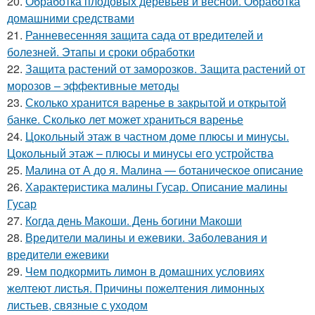
20.
Обработка плодовых деревьев и весной. Обработка
домашними средствами
21.
Ранневесенняя защита сада от вредителей и
болезней. Этапы и сроки обработки
22.
Защита растений от заморозков. Защита растений от
морозов – эффективные методы
23.
Сколько хранится варенье в закрытой и открытой
банке. Сколько лет может храниться варенье
24.
Цокольный этаж в частном доме плюсы и минусы.
Цокольный этаж – плюсы и минусы его устройства
25.
Малина от А до я. Малина — ботаническое описание
26.
Характеристика малины Гусар. Описание малины
Гусар
27.
Когда день Макоши. День богини Макоши
28.
Вредители малины и ежевики. Заболевания и
вредители ежевики
29.
Чем подкормить лимон в домашних условиях
желтеют листья. Причины пожелтения лимонных
листьев, связные с уходом