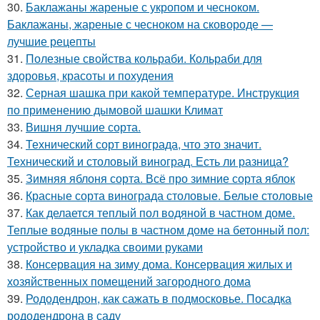
30.
Баклажаны жареные с укропом и чесноком.
Баклажаны, жареные с чесноком на сковороде —
лучшие рецепты
31.
Полезные свойства кольраби. Кольраби для
здоровья, красоты и похудения
32.
Серная шашка при какой температуре. Инструкция
по применению дымовой шашки Климат
33.
Вишня лучшие сорта.
34.
Технический сорт винограда, что это значит.
Технический и столовый виноград. Есть ли разница?
35.
Зимняя яблоня сорта. Всё про зимние сорта яблок
36.
Красные сорта винограда столовые. Белые столовые
37.
Как делается теплый пол водяной в частном доме.
Теплые водяные полы в частном доме на бетонный пол:
устройство и укладка своими руками
38.
Консервация на зиму дома. Консервация жилых и
хозяйственных помещений загородного дома
39.
Рододендрон, как сажать в подмосковье. Посадка
рододендрона в саду