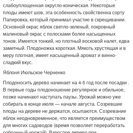
слабоуплощенная округло-коническая. Некоторые
плоды имеют шов, эта особенность свойственна сорту
Папировка, который принимал участие в скрещивании.
Основной окрас яблок светло-зеленый, покровный
малиновый окрас с полосками более насыщенных
тонов. Имеется тонкий, но плотный восковой налет, едва
заметный. Плодоножка короткая. Мякоть хрустящая и в
меру плотная, имеет насыщенный аромат и винно-
сладкий вкус.
Яблоня Июльское Черненко
Плодоносить дерево начинает на 4-5 год после посадки .
В первые годы плодоношение регулярное и обильное,
позже начинают наступать паузы. Урожай можно уже
собирать в конце июля — начале августа. Созревшие
плоды на дереве не держатся, осыпаются. Созревание
яблок неодновременное, что является преимуществом
для многих садоводов (время позволяет переработать
собранный урожай). Взрослое дерево при