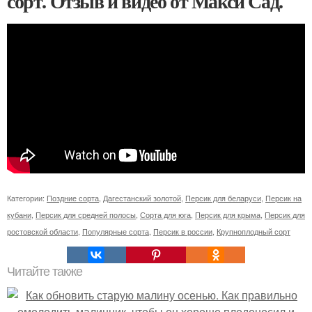
сорт. Отзыв и видео от Макси Сад.
Категории:
Поздние сорта
,
Дагестанский золотой
,
Персик для беларуси
,
Персик на
кубани
,
Персик для средней полосы
,
Сорта для юга
,
Персик для крыма
,
Персик для
ростовской области
,
Популярные сорта
,
Персик в россии
,
Крупноплодный сорт
Читайте также