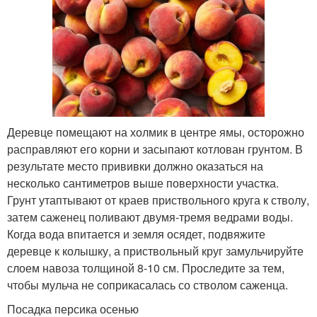
Деревце помещают на холмик в центре ямы, осторожно
расправляют его корни и засыпают котлован грунтом. В
результате место прививки должно оказаться на
несколько сантиметров выше поверхности участка.
Грунт утаптывают от краев приствольного круга к стволу,
затем саженец поливают двумя-тремя ведрами воды.
Когда вода впитается и земля осядет, подвяжите
деревце к колышку, а приствольный круг замульчируйте
слоем навоза толщиной 8-10 см. Проследите за тем,
чтобы мульча не соприкасалась со стволом саженца.
Посадка персика осенью