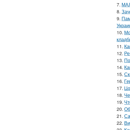
7.
МАЛ
8.
Зач
9.
Пам
Украи
10.
Мо
кладб
11.
Ка
12.
Ре
13.
По
14.
Ка
15.
Ск
16.
Ге
17.
Цо
18.
Че
19.
Чт
20.
Об
21.
Са
22.
Ви
23.
Ка