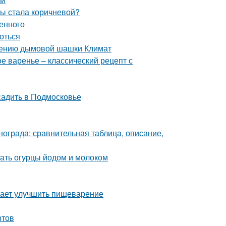
мы стала коричневой?
енного
роться
нению дымовой шашки Климат
е варенье – классический рецепт с
садить в Подмосковье
нограда: сравнительная таблица, описание,
ать огурцы йодом и молоком
гает улучшить пищеварение
ртов