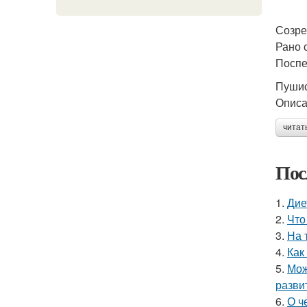
Созре
Рано 
Поспе
Пушис
Описа
читат
Пос
1.
Дие
2.
Что
3.
На 
4.
Как
5.
Мож
разви
6.
О ч