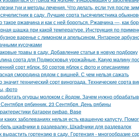
лезни туи и методы лечения. Что делать, если туя после зи
сячелистник в саду. Лучшие сорта тысячелистника обыкнов
о такое ржавчина и как с ней бороться. Ржавчина —, как бо
рная шашка при какой температуре. Инструкция по приме
бузное варенье с лимоном и апельсином. Янтарное арбузно
ачными кусочками
аковые травы в саду. Добавление статьи в новую подборку
лина сорта для Подмосковья урожайные. Какую малину по
енний сорт яблок. 50 сортов яблок с фото и описаниями
асная смородина рядом с вишней. С чем нельзя сажать
о значит технический сорт винограда. Технические сорта ви
ы, фото
работать огурцы молоком с йодом. Зачем нужно обрабатыв
 Сентября рябинник. 23 Сентября. День рябины
рактеристики батареи рифар. Base
и каких заболеваниях нельзя есть квашеную капусту. Помо
бель шкафчики в раздевалку. Шкафчики для раздевалок
к вырастить гортензию в саду. Гортензия - многообразие со