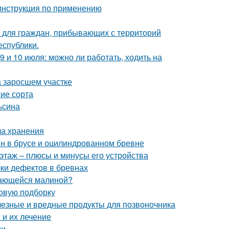
инструкция по применению
 для граждан, прибывающих с территорий
еспублики.
9 и 10 июля: можно ли работать, ходить на
на заросшем участке
ие сорта
ьсина
ла хранения
ин в брусе и оцилиндрованном бревне
этаж – плюсы и минусы его устройства
ки дефектов в бревнах
стающейся малиной?
новую подборку
лезные и вредные продукты для позвоночника
и их лечение
ии