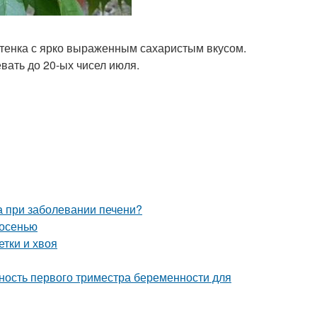
тенка с ярко выраженным сахаристым вкусом.
вать до 20-ых чисел июля.
та при заболевании печени?
 осенью
етки и хвоя
ость первого триместра беременности для