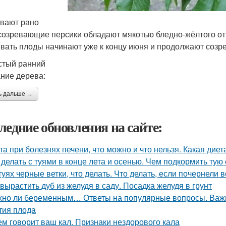
вают рано
созревающие персики обладают мякотью бледно-жёлтого от
вать плоды начинают уже к концу июня и продолжают созре
тый ранний
ние дерева:
ь дальше →
ледние обновления на сайте:
та при болезнях печени, что можно и что нельзя. Какая дие
 делать с туями в конце лета и осенью. Чем подкормить тую
туях черные ветки, что делать. Что делать, если почернели в
 вырастить дуб из желудя в саду. Посадка желудя в грунт
но ли беременным… Ответы на популярные вопросы. Важн
тия плода
ем говорит ваш кал. Признаки нездорового кала