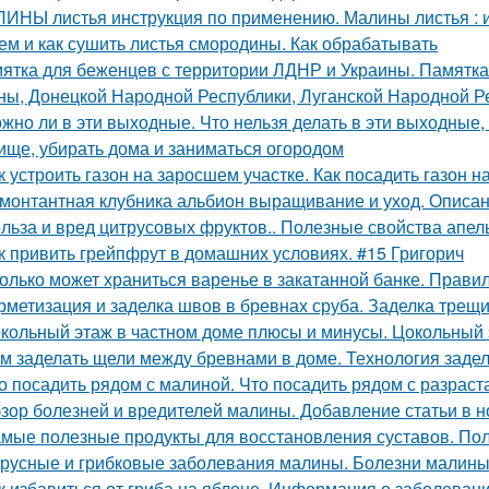
ИНЫ листья инструкция по применению. Малины листья : 
ем и как сушить листья смородины. Как обрабатывать
ятка для беженцев с территории ЛДНР и Украины. Памятка
ны, Донецкой Народной Республики, Луганской Народной Р
жно ли в эти выходные. Что нельзя делать в эти выходные, 
ище, убирать дома и заниматься огородом
к устроить газон на заросшем участке. Как посадить газон 
монтантная клубника альбион выращивание и уход. Описан
льза и вред цитрусовых фруктов.. Полезные свойства апел
к привить грейпфрут в домашних условиях. #15 Григорич
олько может храниться варенье в закатанной банке. Прави
рметизация и заделка швов в бревнах сруба. Заделка трещ
кольный этаж в частном доме плюсы и минусы. Цокольный 
м заделать щели между бревнами в доме. Технология задел
о посадить рядом с малиной. Что посадить рядом с разра
зор болезней и вредителей малины. Добавление статьи в 
мые полезные продукты для восстановления суставов. По
русные и грибковые заболевания малины. Болезни малины 
к избавиться от гриба на яблоне. Информация о заболеван