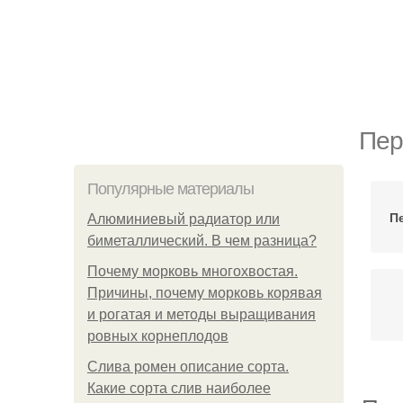
Пер
Популярные материалы
П
Алюминиевый радиатор или
биметаллический. В чем разница?
Почему морковь многохвостая.
Причины, почему морковь корявая
и рогатая и методы выращивания
ровных корнеплодов
Слива ромен описание сорта.
Какие сорта слив наиболее