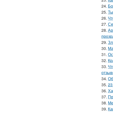
24.
Бо
25.
Ты
26.
Чт
27.
Се
28.
Ар
прозр
29.
Зл
30.
Ма
31.
Ос
32.
Кр
33.
Чт
отзыв
34.
Об
35.
23
36.
Ха
37.
Пр
38.
Ме
39.
Ка