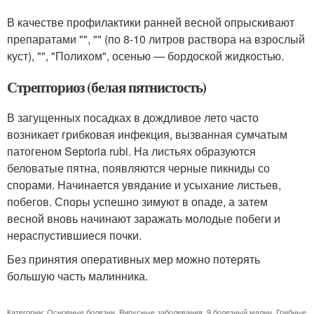
В качестве профилактики ранней весной опрыскивают
препаратами "", "" (по 8-10 литров раствора на взрослый
куст), "", "Полихом", осенью — бордоской жидкостью.
Стрепториоз (белая пятнистость)
В загущенных посадках в дождливое лето часто
возникает грибковая инфекция, вызванная сумчатым
патогеном Septoria rubi. На листьях образуются
беловатые пятна, появляются черные пикниды со
спорами. Начинается увядание и усыхание листьев,
побегов. Споры успешно зимуют в опаде, а затем
весной вновь начинают заражать молодые побеги и
нераспустившиеся почки.
Без принятия оперативных мер можно потерять
большую часть малинника.
Категории:
Основные болезни
,
Вирусные заболевания
,
9 болезный малин
,
Грибные