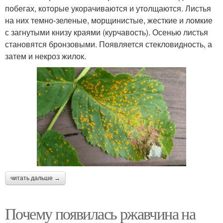
побегах, которые укора­чиваются и утолщаются. Листья
на них темно-зеленые, морщинистые, жесткие и ломкие
с загнутыми книзу краями (кур­чавость). Осенью листья
становятся брон­зовыми. Появляется стекловидность, а
за­тем и некроз жилок.
читать дальше →
Почему появилась ржавчина на