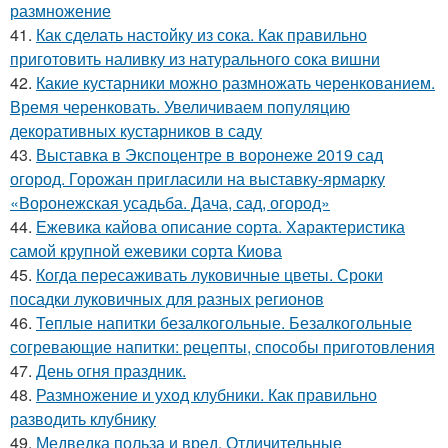
размножение
41.
Как сделать настойку из сока. Как правильно
приготовить наливку из натурального сока вишни
42.
Какие кустарники можно размножать черенкованием.
Время черенковать. Увеличиваем популяцию
декоративных кустарников в саду
43.
Выставка в Экспоцентре в воронеже 2019 сад
огород. Горожан пригласили на выставку-ярмарку
«Воронежская усадьба. Дача, сад, огород»
44.
Ежевика кайова описание сорта. Характеристика
самой крупной ежевики сорта Киова
45.
Когда пересаживать луковичные цветы. Сроки
посадки луковичных для разных регионов
46.
Теплые напитки безалкогольные. Безалкогольные
согревающие напитки: рецепты, способы приготовления
47.
День огня праздник.
48.
Размножение и уход клубники. Как правильно
разводить клубнику
49.
Медведка польза и вред. Отличительные