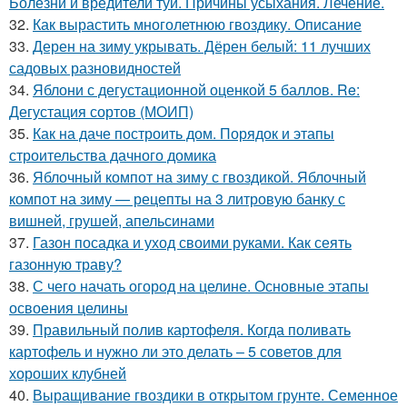
Болезни и вредители туй. Причины усыхания. Лечение.
32.
Как вырастить многолетнюю гвоздику. Описание
33.
Дерен на зиму укрывать. Дёрен белый: 11 лучших
садовых разновидностей
34.
Яблони с дегустационной оценкой 5 баллов. Re:
Дегустация сортов (МОИП)
35.
Как на даче построить дом. Порядок и этапы
строительства дачного домика
36.
Яблочный компот на зиму с гвоздикой. Яблочный
компот на зиму — рецепты на 3 литровую банку с
вишней, грушей, апельсинами
37.
Газон посадка и уход своими руками. Как сеять
газонную траву?
38.
С чего начать огород на целине. Основные этапы
освоения целины
39.
Правильный полив картофеля. Когда поливать
картофель и нужно ли это делать – 5 советов для
хороших клубней
40.
Выращивание гвоздики в открытом грунте. Семенное