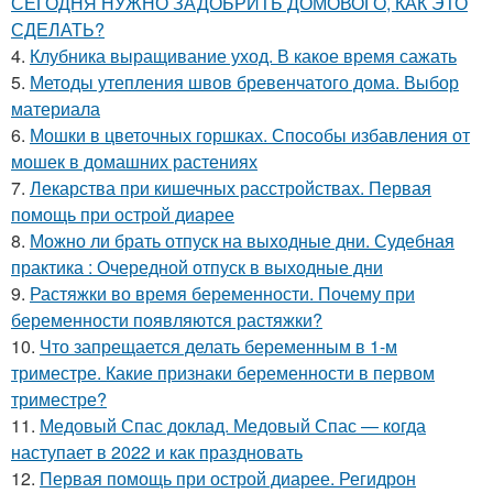
СЕГОДНЯ НУЖНО ЗАДОБРИТЬ ДОМОВОГО, КАК ЭТО
СДЕЛАТЬ?
4.
Клубника выращивание уход. В какое время сажать
5.
Методы утепления швов бревенчатого дома. Выбор
материала
6.
Мошки в цветочных горшках. Способы избавления от
мошек в домашних растениях
7.
Лекарства при кишечных расстройствах. Первая
помощь при острой диарее
8.
Можно ли брать отпуск на выходные дни. Судебная
практика : Очередной отпуск в выходные дни
9.
Растяжки во время беременности. Почему при
беременности появляются растяжки?
10.
Что запрещается делать беременным в 1-м
триместре. Какие признаки беременности в первом
триместре?
11.
Медовый Спас доклад. Медовый Спас — когда
наступает в 2022 и как праздновать
12.
Первая помощь при острой диарее. Регидрон