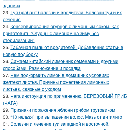
зданиях
23.
Туя брабант болезни и вредители. Болезни туи и их
лечение
24.
Консервирование огурцов с лимонным соком. Как
приготовить "Огурцы с лимоном на зиму без
стерилизации"
25.
Табачная пыль от вредителей. Добавление статьи в
новую подборку
26.
Сажаем китайский лимонник семенами и другими
способами. Размножение и посадка
27.
Чем подкормить лимон в домашних условиях
желтеют листья. Причины пожелтения лимонных
листьев, связные с уходом
28.
Чага инструкция по применению. БЕРЕЗОВЫЙ ГРИБ
(ЧАГА)
29.
Признаки поражения яблони грибом трутовиком
30.
“10 нельзя” при выпадении волос. Мазь от витилиго
31.
Болезни и лечение туи западной и восточной.