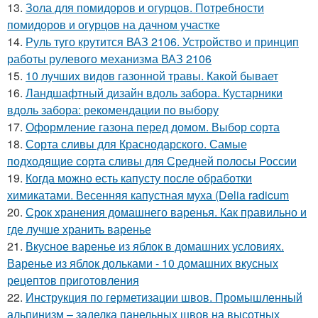
13.
Зола для помидоров и огурцов. Потребности
помидоров и огурцов на дачном участке
14.
Руль туго крутится ВАЗ 2106. Устройство и принцип
работы рулевого механизма ВАЗ 2106
15.
10 лучших видов газонной травы. Какой бывает
16.
Ландшафтный дизайн вдоль забора. Кустарники
вдоль забора: рекомендации по выбору
17.
Оформление газона перед домом. Выбор сорта
18.
Сорта сливы для Краснодарского. Самые
подходящие сорта сливы для Средней полосы России
19.
Когда можно есть капусту после обработки
химикатами. Весенняя капустная муха (Delia radicum
20.
Срок хранения домашнего варенья. Как правильно и
где лучше хранить варенье
21.
Вкусное варенье из яблок в домашних условиях.
Варенье из яблок дольками - 10 домашних вкусных
рецептов приготовления
22.
Инструкция по герметизации швов. Промышленный
альпинизм – заделка панельных швов на высотных