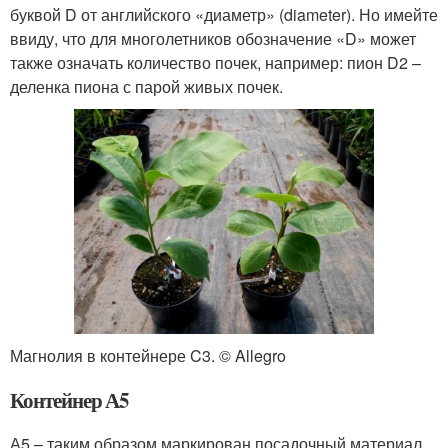
буквой D от английского «диаметр» (diameter). Но имейте
ввиду, что для многолетников обозначение «D» может
также означать количество почек, например: пион D2 –
деленка пиона с парой живых почек.
Магнолия в контейнере C3. © Allegro
Контейнер А5
А5 – таким образом маркирован посадочный материал,