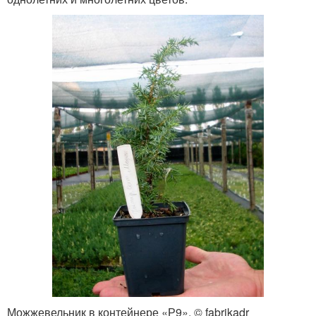
Можжевельник в контейнере «Р9». © fabrikadr