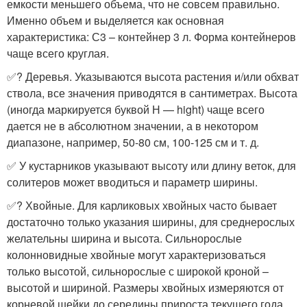
емкости меньшего объема, что не совсем правильно.
Именно объем и выделяется как основная
характеристика: С3 – контейнер 3 л. Форма контейнеров
чаще всего круглая. ⠀
✅? Деревья. Указываются высота растения и/или обхват
ствола, все значения приводятся в сантиметрах. Высота
(иногда маркируется буквой Н — hight) чаще всего
дается не в абсолютном значении, а в некотором
диапазоне, например, 50-80 см, 100-125 см и т. д. ⠀
✅ У кустарников указывают высоту или длину веток, для
солитеров может вводиться и параметр ширины. ⠀
✅? Хвойные. Для карликовых хвойных часто бывает
достаточно только указания ширины, для среднерослых
желательны ширина и высота. Сильнорослые
колонновидные хвойные могут характеризоваться
только высотой, сильнорослые с широкой кроной –
высотой и шириной. Размеры хвойных измеряются от
корневой шейки до середины прироста текущего года.