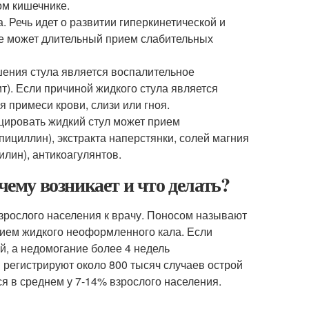
ом кишечнике.
 Речь идет о развитии гиперкинетической и
ие может длительный прием слабительных
ения стула является воспалительное
т). Если причиной жидкого стула является
 примеси крови, слизи или гноя.
цировать жидкий стул может прием
ициллин), экстракта наперстянки, солей магния
лин), антикоагулянтов.
чему возникает и что делать?
зрослого населения к врачу. Поносом называют
ением жидкого неоформленного кала. Если
й, а недомогание более 4 недель
 регистрируют около 800 тысяч случаев острой
я в среднем у 7-14% взрослого населения.