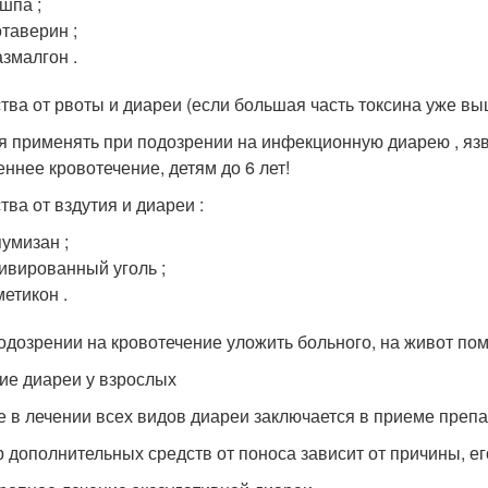
шпа ;
таверин ;
змалгон .
тва от рвоты и диареи (если большая часть токсина уже выш
я применять при подозрении на инфекционную диарею , язв
еннее кровотечение, детям до 6 лет!
тва от вздутия и диареи :
умизан ;
ивированный уголь ;
етикон .
одозрении на кровотечение уложить больного, на живот пом
ие диареи у взрослых
 в лечении всех видов диареи заключается в приеме препа
 дополнительных средств от поноса зависит от причины, е