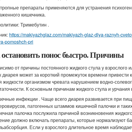
тропные препараты применяются для устранения психоген
аженного кишечника.
олитики: Тримебутин .
ник:
https://makiyazhglaz.com/makiyazh-glaz-dlya-raznyh-cvetov
ya-pomoshch-pri
 остановить понос быстро. Причины
исимо от причины постоянного жидкого стула у взрослого и
ак диарея может за короткий промежуток времени привести 
я жидкости организмом чревата нарушением водно-солевог
таточности. К основным причинам жидкого стула и урчания в
ечные инфекции . Чаще всего диарея развивается при пи
еровирусов, патогенных штаммов кишечной палочки и таких
ечная палочка послужила причиной возникновения жидкого 
ение должно включать препараты, которые нормализуют б
ьабсорбция. Если у взрослого длительное время наблюдает