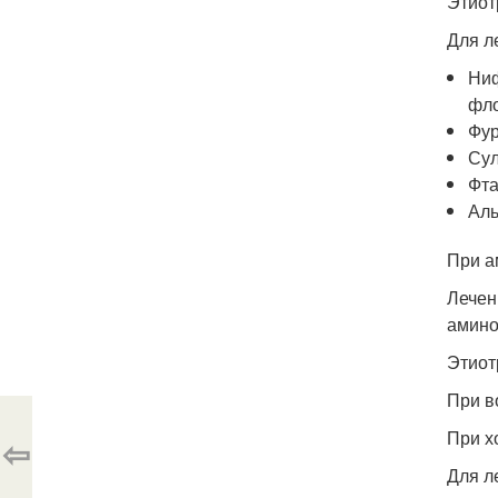
Этиот
Для л
Ниф
фло
Фур
Сул
Фта
Аль
При а
Лечен
амино
Этиот
При в
При х
⇦
Для л