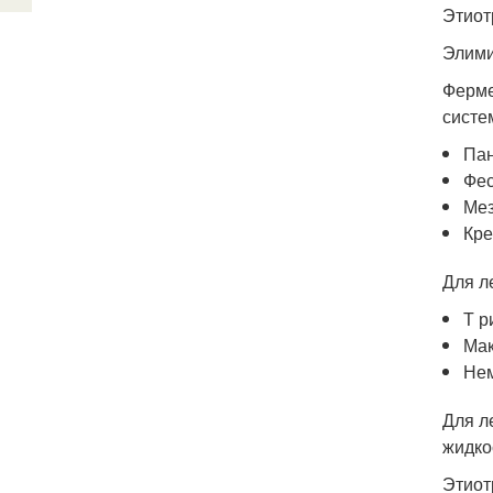
Этиот
Элими
Ферме
систе
Пан
Фес
Мез
Кре
Для л
Т р
Мак
Нем
Для л
жидко
Этиот