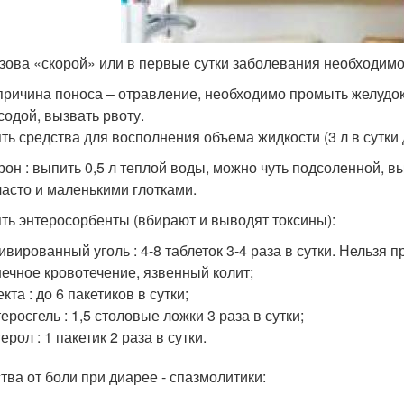
зова «скорой» или в первые сутки заболевания необходимо
причина поноса – отравление, необходимо промыть желудок:
содой, вызвать рвоту.
ть средства для восполнения объема жидкости (3 л в сутки 
рон : выпить 0,5 л теплой воды, можно чуть подсоленной, вы
часто и маленькими глотками.
ть энтеросорбенты (вбирают и выводят токсины):
ивированный уголь : 4-8 таблеток 3-4 раза в сутки. Нельзя
ечное кровотечение, язвенный колит;
кта : до 6 пакетиков в сутки;
еросгель : 1,5 столовые ложки 3 раза в сутки;
ерол : 1 пакетик 2 раза в сутки.
тва от боли при диарее - спазмолитики: