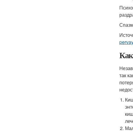
Психо
раздр
Спазм
Источ
perva
Как
Незав
так к
потер
недос
Киш
энт
киш
леч
Мал