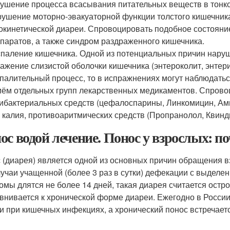
ушение процесса всасывания питательных веществ в тонк
ушение моторно-эвакуаторной функции толстого кишечника.
окинетической диареи. Спровоцировать подобное состоян
паратов, а также синдром раздраженного кишечника.
паление кишечника. Одной из потенциальных причин наруш
ажение слизистой оболочки кишечника (энтероколит, энтери
палительный процесс, то в испражнениях могут наблюдаться
ём отдельных групп лекарственных медикаментов. Спрово
ибактериальных средств (цефалоспарины, Линкомицин, Амп
 калия, противоаритмических средств (Пропранолол, Квинди
ос водой лечение. Понос у взрослых: по
 (диарея) является одной из основных причин обращения в
лучаи учащенной (более 3 раз в сутки) дефекации с выдел
омы длятся не более 14 дней, такая диарея считается остро
внивается к хронической форме диареи. Ежегодно в России
и при кишечных инфекциях, а хронический понос встречаетс