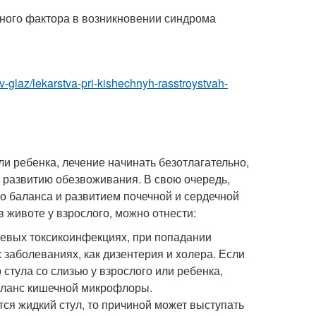
ного фактора в возникновении синдрома
-glaz/lekarstva-pri-kishechnyh-rasstroystvah-
ли ребенка, лечение начинать безотлагательно,
к развитию обезвоживания. В свою очередь,
о баланса и развитием почечной и сердечной
 животе у взрослого, можно отнести:
щевых токсикоинфекциях, при попадании
 заболеваниях, как дизентерия и холера. Если
стула со слизью у взрослого или ребенка,
аланс кишечной микрофлоры.
ся жидкий стул, то причиной может выступать