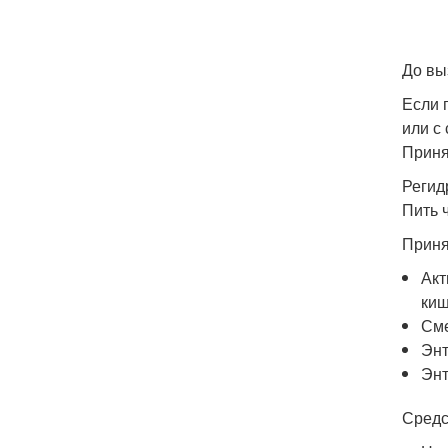
До вы
Если 
или с 
Приня
Регид
Пить 
Приня
Акт
киш
Сме
Энт
Энт
Средс