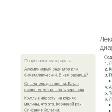
Лек
диа
Сод
Популярные материалы
Л
К
Алюминиевый радиатор или
П
биметаллический. В чем разница?
Опылитель для вишни. Какая
А
вишня может опылять черешню
Т
Круглые наросты на корнях
Л
малины, что это. Корневой рак.
Описание болезни.