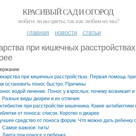
КРАСИВЫЙ САД И ОГОРОД
любите ли вы цветы, так как любим их мы?
главная
новости
статьи
арства при кишечных расстройствах
рее
ержание
екарства при кишечных расстройствах. Первая помощь при
ак остановить понос быстро. Причины
онос водой лечение. Понос у взрослых: почему возникает и 
Разные виды диареи и их отличия
нтибиотик при расстройстве кишечника. Какие антибиотик
аблетки от поноса: список. Коротко о диарее
учшее средство от поноса форум. Что можно дать ребенку 
Самое важное: пить!
Диета при поносе у ребенка