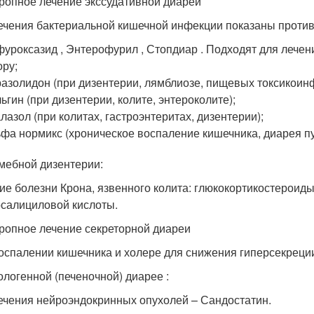
ропное лечение экссудативной диареи
ечения бактериальной кишечной инфекции показаны проти
уроксазид , Энтерофурил , Стопдиар . Подходят для лечен
ру;
азолидон (при дизентерии, лямблиозе, пищевых токсикоин
ьгин (при дизентерии, колите, энтероколите);
лазол (при колитах, гастроэнтеритах, дизентерии);
фа нормикс (хроническое воспаление кишечника, диарея п
мебной дизентерии:
ие болезни Крона, язвенного колита: глюкокортикостероид
салициловой кислоты.
ропное лечение секреторной диареи
оспалении кишечника и холере для снижения гиперсекреции
ологенной (печеночной) диарее :
ечения нейроэндокринных опухолей – Сандостатин.