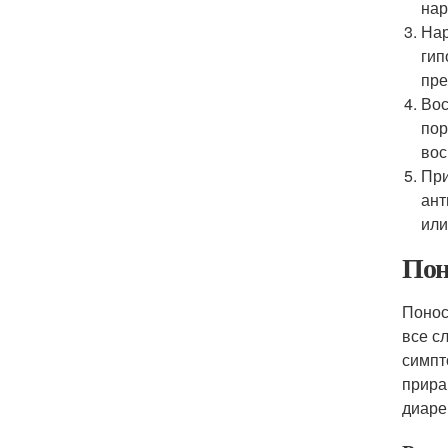
нар
Нар
гип
пре
Вос
пор
вос
При
ант
или
Пон
Понос
все с
симпт
прира
диаре