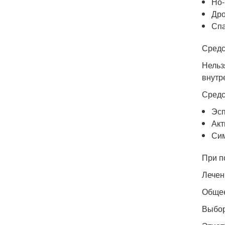
Но-
Дро
Спа
Средс
Нельз
внутр
Средс
Эсп
Акт
Сим
При п
Лечен
Общее
Выбор