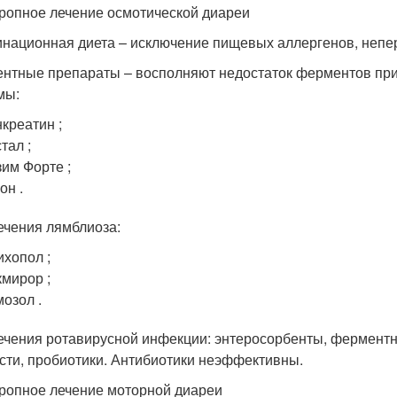
ропное лечение осмотической диареи
национная диета – исключение пищевых аллергенов, непе
нтные препараты – восполняют недостаток ферментов при
мы:
креатин ;
тал ;
им Форте ;
он .
ечения лямблиоза:
ихопол ;
мирор ;
озол .
ечения ротавирусной инфекции: энтеросорбенты, ферментн
сти, пробиотики. Антибиотики неэффективны.
ропное лечение моторной диареи