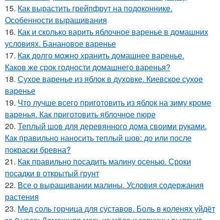
15.
Как вырастить грейпфрут на подоконнике.
Особенности выращивания
16.
Как и сколько варить яблочное варенье в домашних
условиях. Банановое варенье
17.
Как долго можно хранить домашнее варенье.
Каков же срок годности домашнего варенья?
18.
Сухое варенье из яблок в духовке. Киевское сухое
варенье
19.
Что лучше всего приготовить из яблок на зиму кроме
варенья. Как приготовить яблочное пюре
20.
Теплый шов для деревянного дома своими руками.
Как правильно наносить теплый шов: до или после
покраски бревна?
21.
Как правильно посадить малину осенью. Сроки
посадки в открытый грунт
22.
Все о выращивании малины. Условия содержания
растения
23.
Мед соль горчица для суставов. Боль в коленях уйдёт