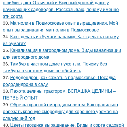
ошибки, дают Отличный и Вкусный урожай даже у
начинающих садоводов. Рассказываю, почему именно
эти сорта
33.
Магнолии в Подмосковье опыт выращивания. Мой
опыт выращивания магнолии в Подмосковье
34.
Как сделать из бумаги панамку. Как сделать панаму
из бумаги?
35.
Канализация в загородном доме. Виды канализации
для загородного дома
36.
Тамбур в частном доме нужен ли. Почему без
тамбура в частном доме не обойтись
37.
Рододендрон, как сажать в подмосковье. Посадка
рододендрона в саду
38.
Пахота целины трактором. ВСПАШКА ЦЕЛИНЫ –
ПЕРВЫЙ ОПЫТ
39.
Обрезка красной смородины летом. Как правильно
обрезать красную смородину для хорошего урожая на
следующий год
40.
Цветы гвоздика выращивание. Виды и сорта садовой