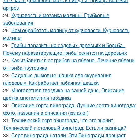
за 2 часа: Домашняя мазь из мёда и горчицы вылечит
артроз
24.
Курчавость и мозаика малины. Грибковые
заболевания
25.
Чем обработать малину от курчавости. Курчавость
малины
26.
Грибы-паразиты на садовых деревьях и борьба..
Почему паразитирующие грибы селятся на деревьях
27.
Как избавиться от грибов на яблоне. Лечение яблони
от гриба-трутовика
28.
Садовые дымовые шашки для окуривания
плодовых. Как работает табачная шашка
29.
Многолетняя гвоздика на вашей даче. Описание
цветка многолетняя гвоздика
30.
Описание сорта винограда. Лучшие сорта винограда:
фото, названия и описания (каталог)
31.
Технический сорт винограда, что это значит.
Технический и столовый виноград. Есть ли разница?
32.
Сорт винограда натали. Эти Винограды прощает