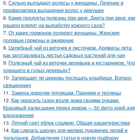
5.
Сильно выпадают волосы у женщины. Лечение и
профилактика выпадения волос у девушек
6.
Какие продукты полезны при акне. Диета при акне: как
рацион влияет на выработку кожного сала?
7.
От каких гормонов полнеют женщины. Женские
половые гормоны и ожирение
8.
Целебный чай из веточек и листочков. Ароматы лета:
как заготавливать листья садовых растений для чая
9.
Полезный чай из веточек деревьев и кустарников. Что
хорошего в голых деревьях?
10.
Запрещает ли церковь посещать кладбище. Вопрос
священнику
11.
Замена дорогим теплицам. Парники и теплицы
12.
Как украсить газон возле дома своими руками.
Красивый палисадник перед домом — 50 фото идей для
вдохновения
13.
Летний сорт яблок сладкие. Общая характеристика
14.
Как сделать школку для мелких луковичек лилий и
тюльпанов. Добавление статьи в новую подборку