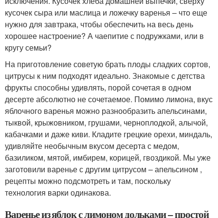
исключения. Кусочек хлеба домашней выпечки, сверху
кусочек сыра или маслица и ложечку варенья – что еще
нужно для завтрака, чтобы обеспечить на весь день
хорошее настроение? А чаепитие с подружками, или в
кругу семьи?
На приготовление советую брать плоды сладких сортов,
цитрусы к ним подходят идеально. Знакомые с детства
фрукты способны удивлять, порой сочетая в одном
десерте абсолютно не сочетаемое. Помимо лимона, вкус
яблочного варенья можно разнообразить апельсинами,
тыквой, крыжовником, грушами, черноплодкой, алычой,
кабачками и даже киви. Кладите грецкие орехи, миндаль,
удивляйте необычным вкусом десерта с медом,
базиликом, мятой, имбирем, корицей, гвоздикой. Мы уже
заготовили варенье с другим цитрусом – апельсином ,
рецепты можно подсмотреть и там, поскольку
технология варки одинакова.
Варенье из яблок с лимоном дольками – простой