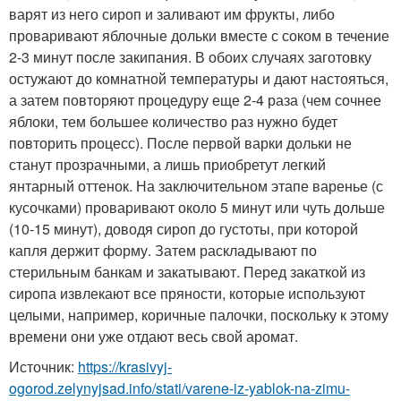
варят из него сироп и заливают им фрукты, либо
проваривают яблочные дольки вместе с соком в течение
2-3 минут после закипания. В обоих случаях заготовку
остужают до комнатной температуры и дают настояться,
а затем повторяют процедуру еще 2-4 раза (чем сочнее
яблоки, тем большее количество раз нужно будет
повторить процесс). После первой варки дольки не
станут прозрачными, а лишь приобретут легкий
янтарный оттенок. На заключительном этапе варенье (с
кусочками) проваривают около 5 минут или чуть дольше
(10-15 минут), доводя сироп до густоты, при которой
капля держит форму. Затем раскладывают по
стерильным банкам и закатывают. Перед закаткой из
сиропа извлекают все пряности, которые используют
целыми, например, коричные палочки, поскольку к этому
времени они уже отдают весь свой аромат.
Источник:
https://krasivyj-
ogorod.zelynyjsad.info/stati/varene-iz-yablok-na-zimu-