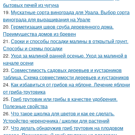
бытовых печей из чугуна
19.
Мускатные сорта винограда для Урала. Выбор сорта
винограда для выращивания на Урале
20.
Герметизация швов сруба деревянного дома.
Преимущества домов из бревен
21.
Сроки и способы посадки малины в открытый грунт.
Способы и схемы посадки
22.
Уход за малиной ранней осенью. Уход за малиной в
начале осени
23.
Совместимость садовых деревьев и кустарников
таблица. Схема совместимости деревьев и кустарников
24.
Как избавиться от грибов на яблоне. Лечение яблони
от гриба-трутовика
25.
Гриб трутовик или грибы в качестве удобрения.
Полезные свойства
26.
Что такое школка для цветов и как ее сделать.
Устройство череночника / школки для растений
27.
Что делать обнаружив гриб трутовик на плодовом