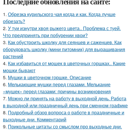
Последние обновления на сайте:
1.
Обрезка курильского чая когда и как. Когда лучше
обрезать?
2.
У туи изнутри хвоя рыжего цвета.. Проблема с туей.
Что предпринять при побурении хвои?
3.
Как обустроить школку для сеянцев и саженцев. Как
оборудовать школку (мини питомник) для выращивания
растений
4.
Как избавиться от мошек в цветочных горшках.. Какие
мошки бывают
5.
Мушки в цветочном горшке. Описание
6.
Мелькающие мушки перед глазами. Мелькание
«мушек» перед глазами: причины возникновения
7.
Можно ли принять на работу в выходной день. Работа
в выходной или праздничный день при сменном графике
8.
Подробный обзор вопроса о работе в праздничные и
выходные дни. Комментарий
9.
Прикольные цитаты со смыслом про выходные дни.