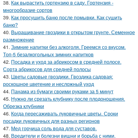
38.
Как вырастить гортензию в саду. Гортензия -
многообразие сортов
39.
Как просушить баню после помывки. Как сушить
баню?
40.
Выращивание гвоздики в открытом грунте. Семенное
размножение
41.
Зимние напитки без алкоголя. Греемся со вкусом.
Топ-5 безалкогольных зимних напитков
42.
Посадка и уход за абрикосом в средней полосе.
Сорта абрикосов для средней полосы
43.
Цветы садовые гвоздики. Гвоздика садовая:
роскошное цветение и несложный уход
44.
Панама из бумаги своими руками за 5 минут
45.
Нужно ли срезать клубнику после плодоношения.
Обрезка клубники
46.
Когда пересаживать луковичные цветы. Сроки
посадки луковичных для разных регионов
47.
Мед горчица соль вода для суставов.
48.
Вредители и болезни вишни и борьба с ними.