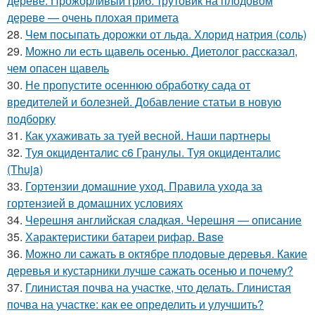
дереве. Прожорливый гриб: трутовик на плодовом
дереве — очень плохая примета
28.
Чем посыпать дорожки от льда. Хлорид натрия (соль)
29.
Можно ли есть щавель осенью. Диетолог рассказал,
чем опасен щавель
30.
Не пропустите осеннюю обработку сада от
вредителей и болезней. Добавление статьи в новую
подборку
31.
Как ухаживать за туей весной. Наши партнеры
32.
Туя окциденталис с6 Гранулы. Туя окциденталис
(Thuja)
33.
Гортензии домашние уход. Правила ухода за
гортензией в домашних условиях
34.
Черешня английская сладкая. Черешня — описание
35.
Характеристики батареи рифар. Base
36.
Можно ли сажать в октябре плодовые деревья. Какие
деревья и кустарники лучше сажать осенью и почему?
37.
Глинистая почва на участке, что делать. Глинистая
почва на участке: как ее определить и улучшить?