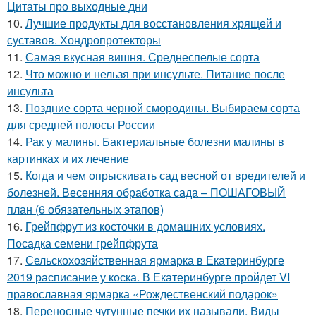
Цитаты про выходные дни
10.
Лучшие продукты для восстановления хрящей и
суставов. Хондропротекторы
11.
Самая вкусная вишня. Среднеспелые сорта
12.
Что можно и нельзя при инсульте. Питание после
инсульта
13.
Поздние сорта черной смородины. Выбираем сорта
для средней полосы России
14.
Рак у малины. Бактериальные болезни малины в
картинках и их лечение
15.
Когда и чем опрыскивать сад весной от вредителей и
болезней. Весенняя обработка сада – ПОШАГОВЫЙ
план (6 обязательных этапов)
16.
Грейпфрут из косточки в домашних условиях.
Посадка семени грейпфрута
17.
Сельскохозяйственная ярмарка в Екатеринбурге
2019 расписание у коска. В Екатеринбурге пройдет VI
православная ярмарка «Рождественский подарок»
18.
Переносные чугунные печки их называли. Виды