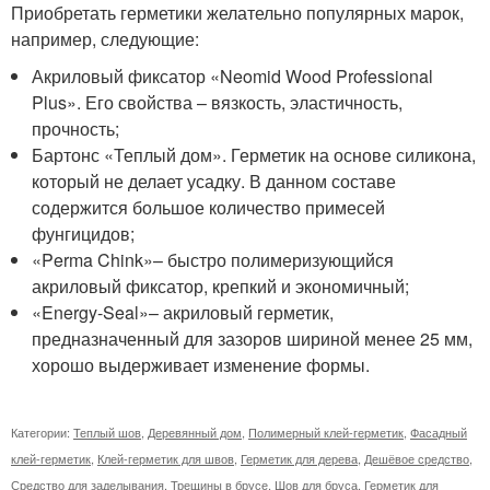
Приобретать герметики желательно популярных марок,
например, следующие:
Акриловый фиксатор «Neomid Wood Professional
Plus». Его свойства – вязкость, эластичность,
прочность;
Бартонс «Теплый дом». Герметик на основе силикона,
который не делает усадку. В данном составе
содержится большое количество примесей
фунгицидов;
«Perma Chink»– быстро полимеризующийся
акриловый фиксатор, крепкий и экономичный;
«Energy-Seal»– акриловый герметик,
предназначенный для зазоров шириной менее 25 мм,
хорошо выдерживает изменение формы.
Категории:
Теплый шов
,
Деревянный дом
,
Полимерный клей-герметик
,
Фасадный
клей-герметик
,
Клей-герметик для швов
,
Герметик для дерева
,
Дешёвое средство
,
Средство для заделывания
,
Трещины в брусе
,
Шов для бруса
,
Герметик для