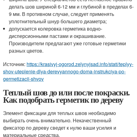
делать шов шириной 6-12 мм и глубиной в пределах 6-
9 мм. В противном случае, следует применять
уплотнительный шнур большего диаметра;
допускается колеровка герметика водно-
дисперсионными пастами и окрашивание.
Производители предлагают уже готовые герметики
разных цветов.
Источник:
https://krasivyj-ogorod.zelynyjsad.info/stati/teplyy-
shov-uteplenie-dlya-derevyannogo-doma-instrukciya-po-
germetizacii-shvov
Теплый шов до или после покраски.
Как подобрать герметик по дереву
Элемент фиксации для теплых швов необходимо
выбирать очень внимательно. Некачественный
фиксатор по дереву сведет к нулю ваши усилия и
материальные средства.