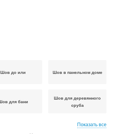
Шов до или
Шов в панельном доме
Шов для деревянного
Шов для бани
сруба
Показать все
ы в деревянном
Герметик для