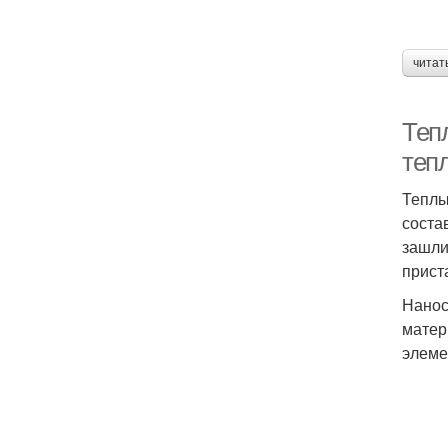
читат
Теп
теп
Теплы
соста
зашли
прист
Нанос
матер
элеме