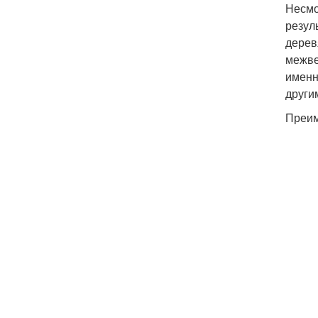
Несмо
резул
дерев
межве
именн
други
Преим