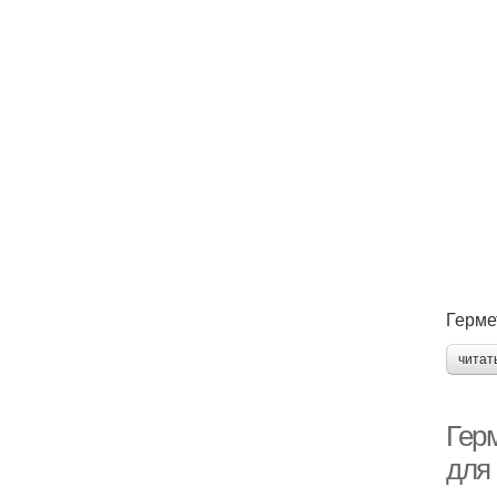
Герме
читат
Гер
для