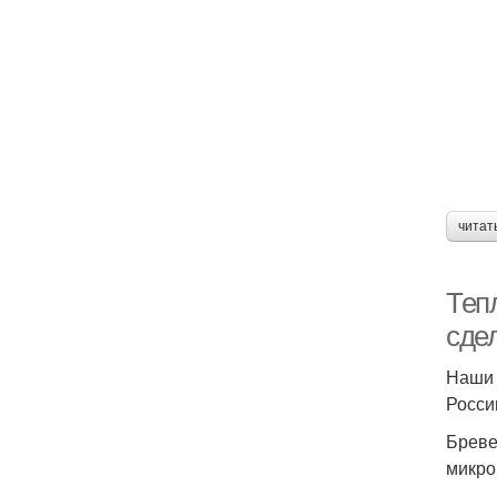
читат
Теп
сде
Наши 
Росси
Бреве
микро