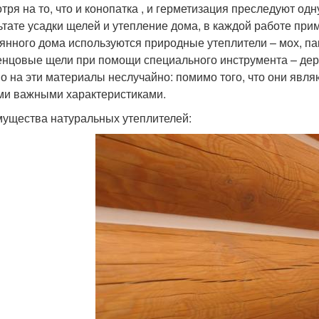
тря на то, что и конопатка , и герметизация преследуют од
ьтате усадки щелей и утепление дома, в каждой работе пр
янного дома используются природные утеплители – мох, пак
нцовые щели при помощи специального инструмента – дер
о на эти материалы неслучайно: помимо того, что они явля
ми важными характеристиками.
ущества натуральных утеплителей: