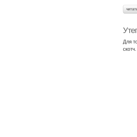
читат
Уте
Для т
скотч.