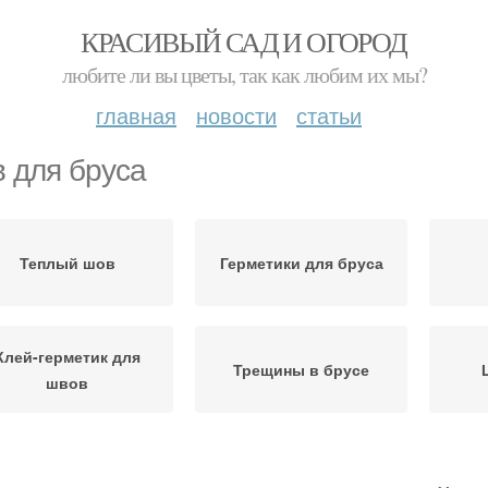
КРАСИВЫЙ САД И ОГОРОД
любите ли вы цветы, так как любим их мы?
главная
новости
статьи
 для бруса
Теплый шов
Герметики для бруса
Клей-герметик для
Трещины в брусе
швов
Шв
вы между бревнами
Шов для сруба