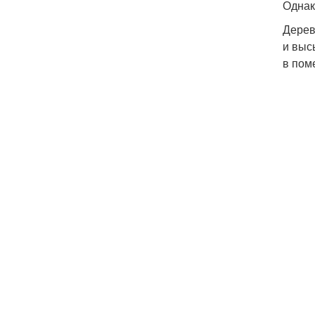
Однак
Дерев
и выс
в пом