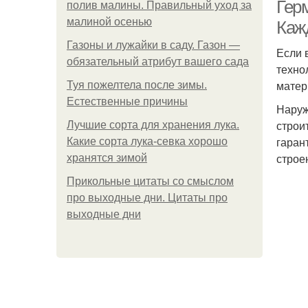
Гер
полив малины. Правильный уход за
малиной осенью
Каж
Газоны и лужайки в саду. Газон —
Если 
Шн
обязательный атрибут вашего сада
техно
матер
Туя пожелтела после зимы.
Естественные причины
Наруж
строи
Лучшие сорта для хранения лука.
гаран
Какие сорта лука-севка хорошо
строе
хранятся зимой
Прикольные цитаты со смыслом
про выходные дни. Цитаты про
выходные дни