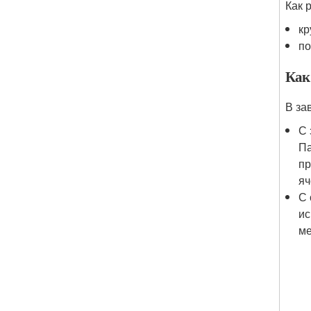
Как 
кр
по
Как
В за
С 
Па
пр
яч
С 
ис
м