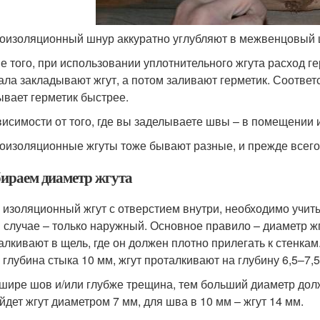
оизоляционный шнур аккуратно углубляют в межвенцовый
е того, при использовании уплотнительного жгута расход г
ала закладывают жгут, а потом заливают герметик. Соответ
ывает герметик быстрее.
висимости от того, где вы заделываете швы – в помещении 
оизоляционные жгуты тоже бывают разные, и прежде всего
ираем диаметр жгута
 изоляционный жгут с отверстием внутри, необходимо учит
 случае – только наружный. Основное правило – диаметр ж
алкивают в щель, где он должен плотно прилегать к стенка
 глубина стыка 10 мм, жгут проталкивают на глубину 6,5–7,5
шире шов и/или глубже трещина, тем больший диаметр долж
йдет жгут диаметром 7 мм, для шва в 10 мм – жгут 14 мм.