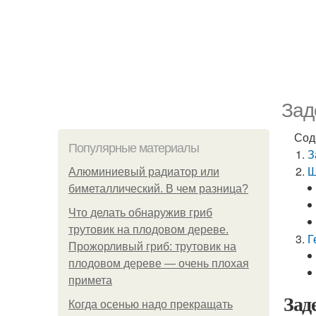
Зад
Сод
Популярные материалы
З
Ш
Алюминиевый радиатор или
биметаллический. В чем разница?
Что делать обнаружив гриб
трутовик на плодовом дереве.
Г
Прожорливый гриб: трутовик на
плодовом дереве — очень плохая
примета
Зад
Когда осенью надо прекращать