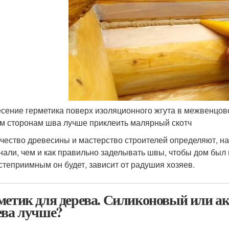
сение герметика поверх изоляционного жгута в межвенцов
м сторонам шва лучше приклеить малярный скотч
чество древесины и мастерство строителей определяют, на
нали, чем и как правильно заделывать швы, чтобы дом был 
степриимным он будет, зависит от радушия хозяев.
метик для дерева. Силиконовый или а
ева лучше?