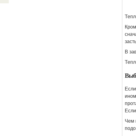
Тепл
Кром
снач
заст
В за
Тепл
Выб
Если
ином
прот
Если
Чем 
подо