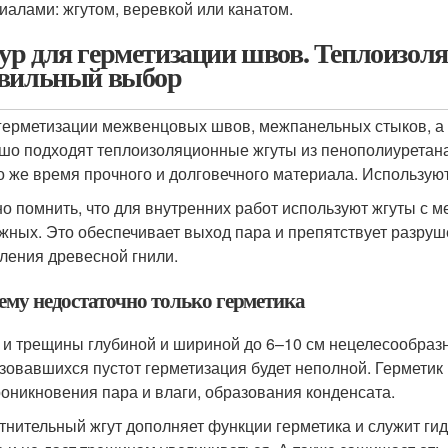
иалами: жгутом, веревкой или канатом.
р для герметизации швов. Теплоизоля
вильный выбор
герметизации межвенцовых швов, межпанельных стыков, а т
шо подходят теплоизоляционные жгуты из пенополиуретана 
то же время прочного и долговечного материала. Используют
о помнить, что для внутренних работ используют жгуты с 
жных. Это обеспечивает выход пара и препятствует разруш
ления древесной гнили.
ему недостаточно только герметика
и трещины глубиной и шириной до 6–10 см нецелесообразно
зовавшихся пустот герметизация будет неполной. Герметик
роникновения пара и влаги, образования конденсата.
тнительный жгут дополняет функции герметика и служит ги