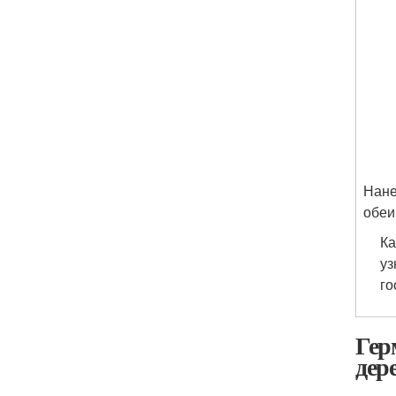
Нане
обеи
Ка
уз
го
Гер
дер