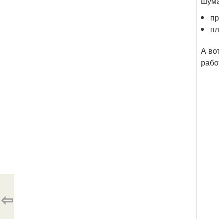
шума
пр
пл
А во
рабо
⇦