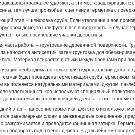
ивающаяся краска, ее удаляют, а эти места зашкуриваются.
сины, тем лучше произойдет сцепление герметика с поверх
ющий этап – шлифовка сруба. Если утепление швов произв
 брусовом доме, то шлифуется вся поверхность. В случае г
ются только посиневшие участки древесины.
я часть работы – грунтование деревянной поверхности. Гру
ла наносится антисептик, затем грунтовка для обезжириван
итель. Материал втирается в стыки между бревнами при по
тизация необходима не только для гидроизоляции дома, но 
 тем как будет проведена герметизация сруба герметиком, 
ы выполняется натуральными материалами: джутом, паклей
 для уплотнения стыков используют специальный полиэтиле
т дополнительной теплоизоляцией дома, а также экономит г
дний этап – нанесение герметика, для этого используют мо
ится равномерным слоем в межвенцовые соединения, пред
о разглаживается и проводится финишная затирка. Гермети
жно подобрать под оттенок дерева. В дальнейшем поверх 