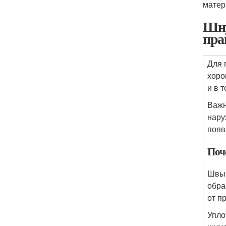
матер
Шну
пра
Для 
хоро
и в 
Важн
нару
появ
Поч
Швы 
обра
от п
Упло