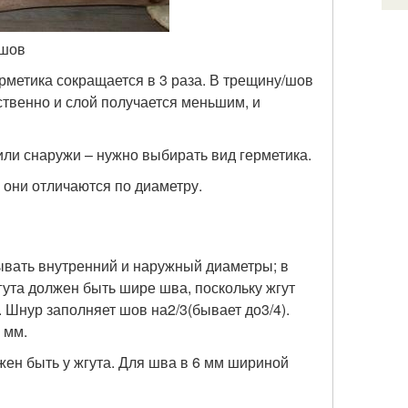
 шов
ерметика сокращается в 3 раза. В трещину/шов
ственно и слой получается меньшим, и
или снаружи – нужно выбирать вид герметика.
 они отличаются по диаметру.
ывать внутренний и наружный диаметры; в
гута должен быть шире шва, поскольку жгут
м. Шнур заполняет шов на
2
/
3
(бывает до
3
/
4
).
 мм.
ен быть у жгута. Для шва в 6 мм шириной