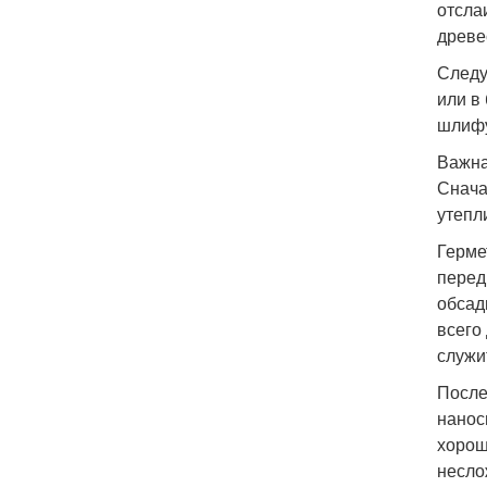
отсла
древе
Следу
или в
шлифу
Важна
Снача
утепл
Герме
перед
обсад
всего
служи
После
нанос
хорош
несло