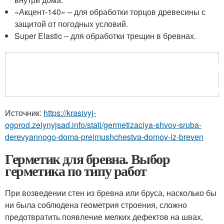
«Акцент-140» – для обработки торцов древесины с
защитой от погодных условий.
Super Elastic – для обработки трещин в бревнах.
Источник:
https://krasivyj-
ogorod.zelynyjsad.info/stati/germetizaciya-shvov-sruba-
derevyannogo-doma-preimushchestva-domov-iz-breven
Герметик для бревна. Выбор
герметика по типу работ
При возведении стен из бревна или бруса, насколько бы
ни была соблюдена геометрия строения, сложно
предотвратить появление мелких дефектов на швах,