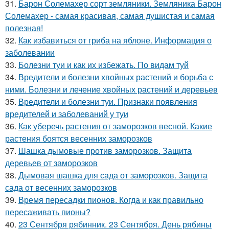
31.
Барон Солемахер сорт земляники. Земляника Барон
Солемахер - самая красивая, самая душистая и самая
полезная!
32.
Как избавиться от гриба на яблоне. Информация о
заболевании
33.
Болезни туи и как их избежать. По видам туй
34.
Вредители и болезни хвойных растений и борьба с
ними. Болезни и лечение хвойных растений и деревьев
35.
Вредители и болезни туи. Признаки появления
вредителей и заболеваний у туи
36.
Как уберечь растения от заморозков весной. Какие
растения боятся весенних заморозков
37.
Шашка дымовые против заморозков. Защита
деревьев от заморозков
38.
Дымовая шашка для сада от заморозков. Защита
сада от весенних заморозков
39.
Время пересадки пионов. Когда и как правильно
пересаживать пионы?
40.
23 Сентября рябинник. 23 Сентября. День рябины