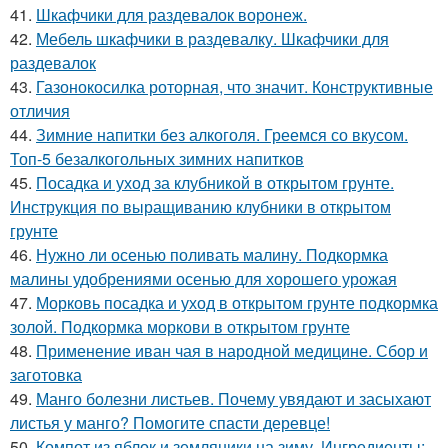
41.
Шкафчики для раздевалок воронеж.
42.
Мебель шкафчики в раздевалку. Шкафчики для
раздевалок
43.
Газонокосилка роторная, что значит. Конструктивные
отличия
44.
Зимние напитки без алкоголя. Греемся со вкусом.
Топ-5 безалкогольных зимних напитков
45.
Посадка и уход за клубникой в открытом грунте.
Инструкция по выращиванию клубники в открытом
грунте
46.
Нужно ли осенью поливать малину. Подкормка
малины удобрениями осенью для хорошего урожая
47.
Морковь посадка и уход в открытом грунте подкормка
золой. Подкормка моркови в открытом грунте
48.
Применение иван чая в народной медицине. Сбор и
заготовка
49.
Манго болезни листьев. Почему увядают и засыхают
листья у манго? Помогите спасти деревце!
50.
Компот из яблок и земляники на зиму. Ингредиенты: