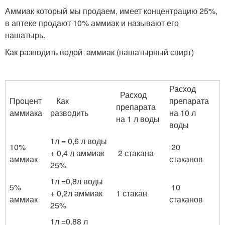
Аммиак который мы продаем, имеет концентрацию 25%,
в аптеке продают 10% аммиак и называют его
нашатырь.
Как разводить водой аммиак (нашатырный спирт)
Расход
Расход
Процент
Как
препарата
препарата
аммиака
разводить
на 10 л
на 1 л воды
воды
1л = 0,6 л воды
10%
20
+ 0,4 л аммиак
2 стакана
аммиак
стаканов
25%
1л =0,8л воды
5%
10
+ 0,2л аммиак
1 стакан
аммиак
стаканов
25%
1л =0.88 л