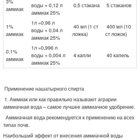
3%
воды + 0,12 л
0,5 стакана
5 стаканов
аммиак
аммиак 25%
1л =0.96 л
1%
40 мл (1 ст
400 мл (10
воды + 0,04 л
аммиак
ложка)
ст ложок)
аммиак 25%
1л =0,996 л
0,1%
воды + 0,004 л
4 капли
40 капель
аммиак
аммиак 25%
Применение нашатырного спирта
1. Аммиак или как правильно называют аграрии
аммиачная вода – самое лучшее аммиачное удобрение.
Аммиачная вода рекомендуется к применению на всех
типах почв.
Наибольший эффект от внесения аммиачной воды