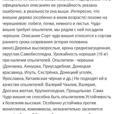
официальных описаниях ее урожайность указана
ошибочно, в реальности она выше. Интересно, что
внешне дерево (особенно в юном возрасте) похоже на
черешневое: побеги, почки, немного и листья. Чудо-
вишня требует опылителя, мы рядом с ней посадили
черешни. Описание Сорт чудо-вишня относится к сортам
раннего срока созревания (вторая половина
июня).Деревья высокорослые, крона среднезагущенная,
округлая.Самобесплодна. Урожайность хорошая (15 кг)
при наличии опылителей. Опылители - черешни
(Дончанка, Аннушка, Приусадебная, Донецкая
красавица, Ипуть, Сестрёнка, Донецкий уголёк,
Ярославна, Китаевская чёрная и др.) Не подходят ей в
качестве опылителей: Валерий Чкалов, Валерия,
Дрогана желтая, Крупноплодная, Прощальная. Сама
Чудо-вишня не способна быть опылителем.Устойчивость
к болезням высокая. Особенно устойчива против
мониллиоза, коккомикоза, незначительно заселяется