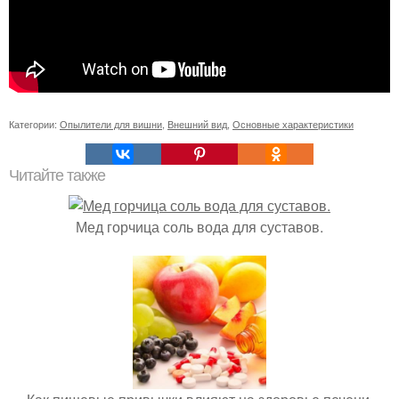
Категории:
Опылители для вишни
,
Внешний вид
,
Основные характеристики
Читайте также
Мед горчица соль вода для суставов.