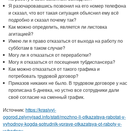
Я разочаровавшись позвонил на его номер телефона
и сказал, что вот такая ситуация объяснил ему всё
подробно и сказал почему так?
Как можно определить, является ли листовка
агитацией?
Имею ли я право отказаться от выхода на работу по
субботам в таком случае?
Могу ли я отказаться от переработки?
Могу я отказаться от посещения тубдиспансера?
Как можно отказаться от такого графика и
потребовать трудовой договор?
Приказов никаких не было. В трудовом договоре у нас
прописана 5-дневка, но устно все сотрудники дали
своё согласие на сменный график.
Источник:
https://krasivyj-
ogorod.zelynyjsad.info/stati/mozhno-li-otkazatsya-rabotat-v-
vyhodnoy-kogda-sotrudnik-vprave-otkazatsya-ot-raboty-v-
vyhodnoy