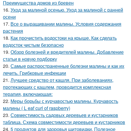
Преимущества домов из бревен
16.
Уход за малиной осенью. Уход за малиной с ранней
осени
17.
Все о выращивании малины. Условия содержания
растения
18.
Как прочистить водостоки на крыше. Как сделать
водосток чистым безопасно
19.
Обзор болезней и вредителей малины. Добавление
статьи в новую подборку
20.
Самые распространенные болезни малины и как их
лечить. Грибковые инфекции
21.
Лучшее средство от кашля. При заболеваниях,
протекающих с кашлем, проводится комплексная
терапия, включающая:
22.
Меры борьбы с курчавостью малины. Курчавость
малины ( L eaf curl of raspberry)
23.
Совместимость садовых деревьев и кустарников
таблица. Схема совместимости деревьев и кустарников
24.
5 продуктов для здоровья щитовидки. Полезное