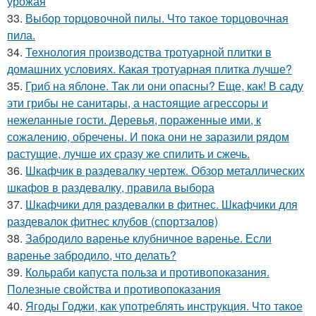
урожая
33.
Выбор торцовочной пилы. Что такое торцовочная
пила.
34.
Технология производства тротуарной плитки в
домашних условиях. Какая тротуарная плитка лучше?
35.
Гриб на яблоне. Так ли они опасны? Еще, как! В саду
эти грибы не санитары, а настоящие агрессоры и
нежеланные гости. Деревья, пораженные ими, к
сожалению, обречены. И пока они не заразили рядом
растущие, лучше их сразу же спилить и сжечь.
36.
Шкафчик в раздевалку чертеж. Обзор металлических
шкафов в раздевалку, правила выбора
37.
Шкафчики для раздевалки в фитнес. Шкафчики для
раздевалок фитнес клубов (спортзалов)
38.
Забродило варенье клубничное варенье. Если
варенье забродило, что делать?
39.
Кольраби капуста польза и противопоказания.
Полезные свойства и противопоказания
40.
Ягоды Годжи, как употреблять инструкция. Что такое