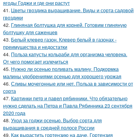
ягоды Годжи и где они растут
41.
Цветы гвоздика выращивание. Виды и сорта садовой
гвоздики
42.
Глиняная болтушка для корней. Готовим глиняную
болтушку для саженцев
43.
Белый клевер газон. Клевер белый в газонах -
преимущества и недостатки
44.
Польза капусты кольраби для организма человека.
От чего помогает излечиться
45.
Нужно ли осенью поливать малину. Подкормка
малины удобрениями осенью для хорошего урожая
46.
Сливы мочегонные или нет. Польза в зависимости от
сорта
47.
Картинки петр и павел рябинники. Что обязательно
нужно сделать на Петра и Павла Рябинника 23 сентября
2020 года
48.
Уход за годжи осенью. Выбор сорта для
выращивания в средней полосе России
49.
Как вырастить гортензию на даче. Гортензия