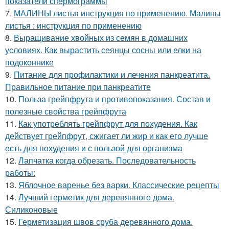
показатели спермограммы
7.
МАЛИНЫ листья инструкция по применению. Малины
листья : инструкция по применению
8.
Выращивание хвойных из семян в домашних
условиях. Как вырастить сеянцы сосны или елки на
подоконнике
9.
Питание для профилактики и лечения панкреатита.
Правильное питание при панкреатите
10.
Польза грейпфрута и противопоказания. Состав и
полезные свойства грейпфрута
11.
Как употреблять грейпфрут для похудения. Как
действует грейпфрут, сжигает ли жир и как его лучше
есть для похудения и с пользой для организма
12.
Лапчатка когда обрезать. Последовательность
работы:
13.
Яблочное варенье без варки. Классические рецепты
14.
Лучший герметик для деревянного дома.
Силиконовые
15.
Герметизация швов сруба деревянного дома.