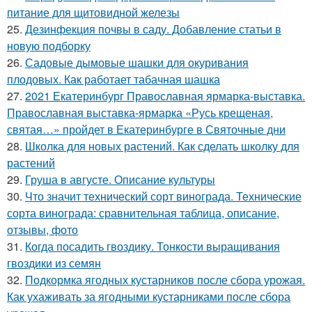
питание для щитовидной железы
25.
Дезинфекция почвы в саду. Добавление статьи в
новую подборку
26.
Садовые дымовые шашки для окуривания
плодовых. Как работает табачная шашка
27.
2021 Екатеринбург Православная ярмарка-выставка.
Православная выставка-ярмарка «Русь крещеная,
святая…» пройдет в Екатеринбурге в Святочные дни
28.
Школка для новых растений. Как сделать школку для
растений
29.
Груша в августе. Описание культуры
30.
Что значит технический сорт винограда. Технические
сорта винограда: сравнительная таблица, описание,
отзывы, фото
31.
Когда посадить гвоздику. Тонкости выращивания
гвоздики из семян
32.
Подкормка ягодных кустарников после сбора урожая.
Как ухаживать за ягодными кустарниками после сбора