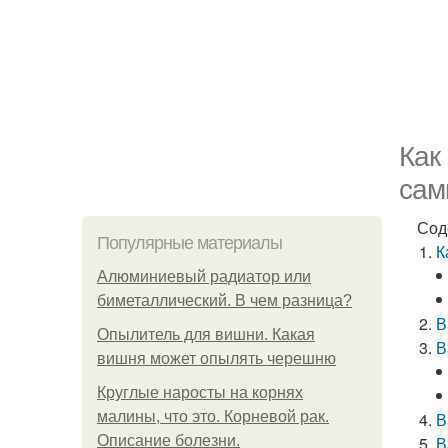
Как
сам
Сод
Популярные материалы
К
Алюминиевый радиатор или
биметаллический. В чем разница?
В
Опылитель для вишни. Какая
В
вишня может опылять черешню
Круглые наросты на корнях
малины, что это. Корневой рак.
В
Описание болезни.
В