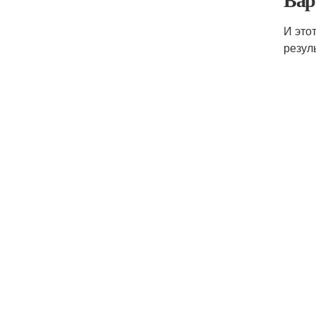
И это
резул