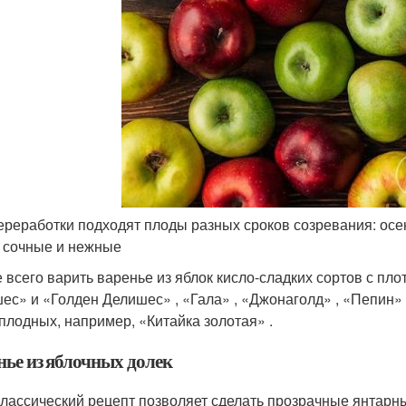
ереработки подходят плоды разных сроков созревания: осе
 сочные и нежные
 всего варить варенье из яблок кисло-сладких сортов с пло
ес» и «Голден Делишес» , «Гала» , «Джонаголд» , «Пепин» 
плодных, например, «Китайка золотая» .
нье из яблочных долек
классический рецепт позволяет сделать прозрачные янтарны