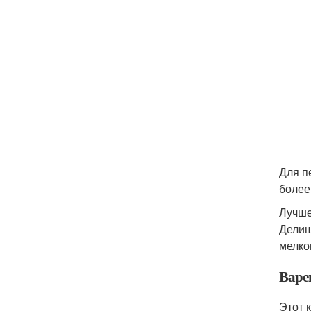
Для п
более
Лучше
Делиш
мелко
Варе
Этот 