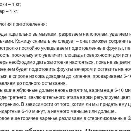
оки – 1 кг;
ар – 1 кг.
логия приготовления:
ды тщательно вымываем, разрезаем напополам, удаляем из
ьками. Кожицу снимать не следует – она поможет сохранит
астрюлю послойно укладываем подготовленные фрукты, пе
ость, поскольку это увеличит площадь поверхности для ис
ерь необходимо дать заготовке настояться, пока не выдел
ением будет подготовить фрукты вечером и оставить на но
ьки в сиропе из сока доводим до кипения, провариваем 5-1
авляем до полного остывания.
ывшие яблочные дольки вновь кипятим, варим еще 5-10 ми
оде третьего, заключительного этапа варки регулируем цве
отрению. В зависимости от того, хотим ли мы придать ему ц
ндартные 5-10 минут, а немного меньше или дольше.
овое еще горячее варенье разливаем в стерилизованные б
енье из яблок кусочками. Янтарное вар