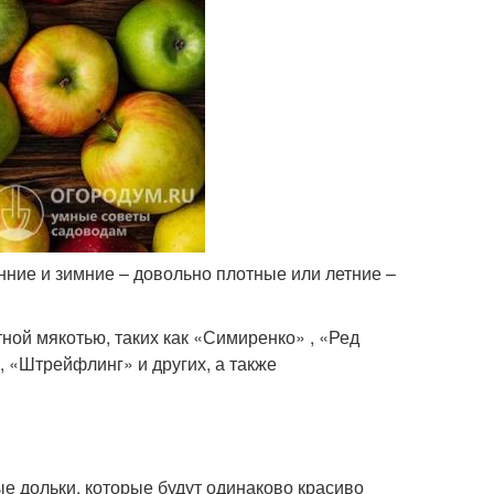
нние и зимние – довольно плотные или летние –
тной мякотью, таких как «Симиренко» , «Ред
, «Штрейфлинг» и других, а также
е дольки, которые будут одинаково красиво