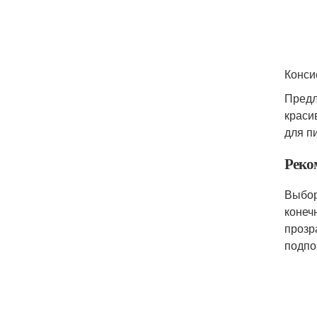
Конси
Предл
краси
для п
Реко
Выбор
конеч
прозр
подпо