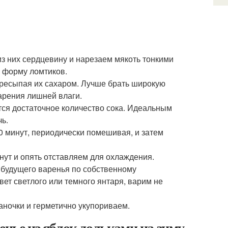
 них сердцевину и нарезаем мякоть тонкими
ь форму ломтиков.
ресыпая их сахаром. Лучше брать широкую
парения лишней влаги.
ится достаточное количество сока. Идеальным
чь.
0 минут, периодически помешивая, и затем
нут и опять отставляем для охлаждения.
т будущего варенья по собственному
вет светлого или темного янтаря, варим не
аночки и герметично укупориваем.
енье из яблок дольками на зиму