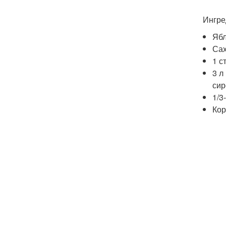
Ингре
Ябл
Сах
1 с
3 л
сир
1/3
Кор