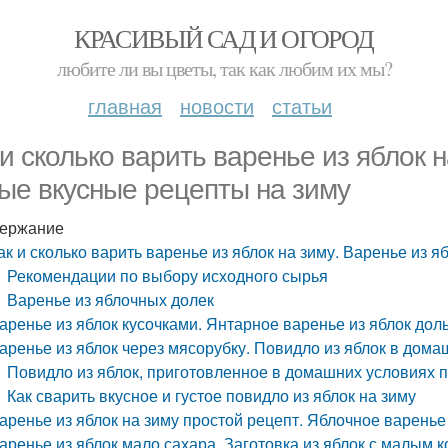
КРАСИВЫЙ САД И ОГОРОД
любите ли вы цветы, так как любим их мы?
главная
новости
статьи
 и сколько варить варенье из яблок н
ые вкусные рецепты на зиму
ержание
ак и сколько варить варенье из яблок на зиму. Варенье из 
Рекомендации по выбору исходного сырья
Варенье из яблочных долек
аренье из яблок кусочками. Янтарное варенье из яблок дол
аренье из яблок через мясорубку. Повидло из яблок в дома
Повидло из яблок, приготовленное в домашних условиях 
Как сварить вкусное и густое повидло из яблок на зиму
аренье из яблок на зиму простой рецепт. Яблочное варенье 
аренье из яблок мало сахара. Заготовка из яблок с малым 