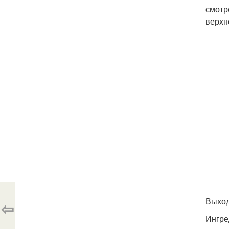
смотр
верхн
Выход
⇦
Ингре