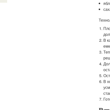
ябл
сах
Техно
Пло
дол
В к
емк
Теп
реш
Дол
ост
Ост
В х
усм
ста
Гот
Вар