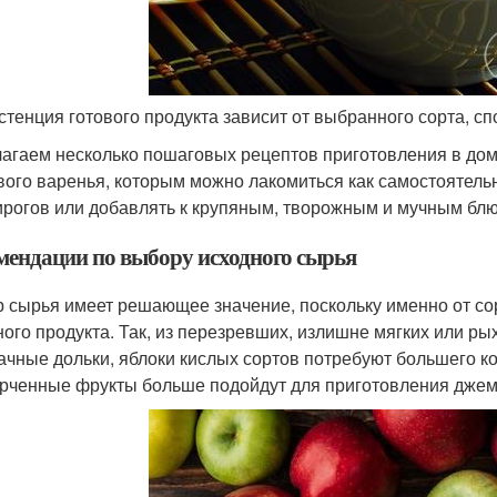
стенция готового продукта зависит от выбранного сорта, с
агаем несколько пошаговых рецептов приготовления в дом
вого варенья, которым можно лакомиться как самостоятель
ирогов или добавлять к крупяным, творожным и мучным бл
мендации по выбору исходного сырья
 сырья имеет решающее значение, поскольку именно от сор
ного продукта. Так, из перезревших, излишне мягких или р
ачные дольки, яблоки кислых сортов потребуют большего ко
рченные фрукты больше подойдут для приготовления джем