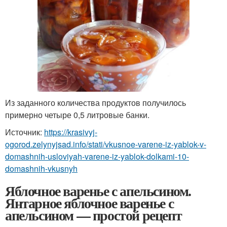
Из заданного количества продуктов получилось
примерно четыре 0,5 литровые банки.
Источник:
https://krasivyj-
ogorod.zelynyjsad.info/stati/vkusnoe-varene-iz-yablok-v-
domashnih-usloviyah-varene-iz-yablok-dolkami-10-
domashnih-vkusnyh
Яблочное варенье с апельсином.
Янтарное яблочное варенье с
апельсином — простой рецепт