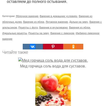
оставляем до полного остывания.
Категории:
Яблочное варение
,
Варение в домашних условиях
,
Варение из
яблочных долек
,
Варение из яблок
,
Янтарное варение
,
Дольки на зиму
,
Варение с
апельсином
,
Рецепты с фото
,
Варение в мультиварке
,
Варения из яблок
,
Идеальные рецепты
,
Рецепты на зиму
,
Варение с лимоном
,
Имбирно-лимонное
варение
Читайте также
Мед горчица соль вода для суставов.