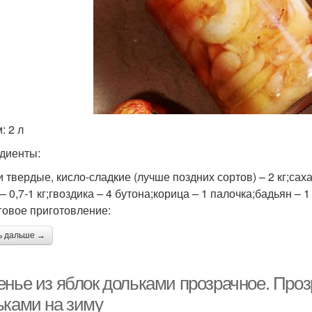
: 2 л
диенты:
 твердые, кисло-сладкие (лучше поздних сортов) – 2 кг;саха
– 0,7-1 кг;гвоздика – 4 бутона;корица – 1 палочка;бадьян – 1
овое приготовление:
ь дальше →
енье из яблок дольками прозрачное. Проз
ьками на зиму