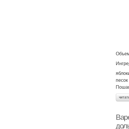
Объем
Ингре
яблоки
песок 
Пошаг
читат
Вар
дол