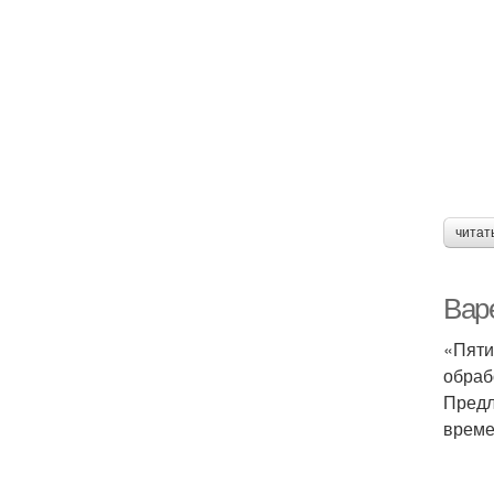
читат
Вар
«Пяти
обраб
Предл
време