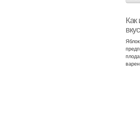
Как 
вку
Яблок
предп
плода
варен