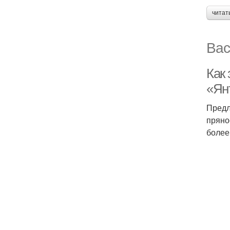
читат
Вас
Как
«Ян
Предл
пряно
более