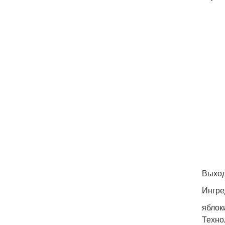
Выход
Ингре
яблоки
Техно