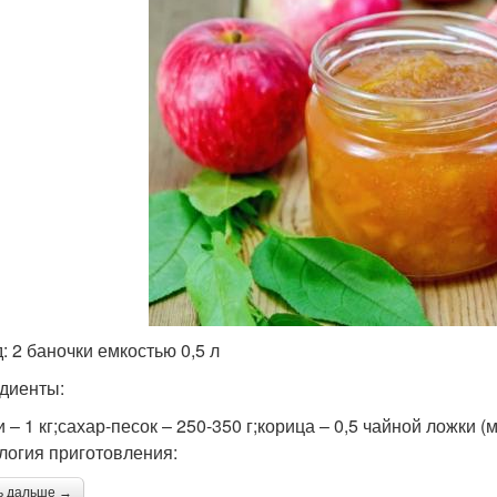
: 2 баночки емкостью 0,5 л
диенты:
 – 1 кг;сахар-песок – 250-350 г;корица – 0,5 чайной ложки (м
логия приготовления:
ь дальше →