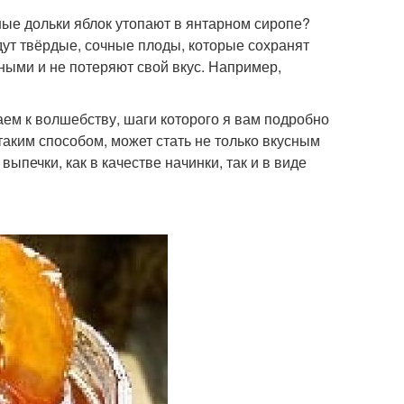
тные дольки яблок утопают в янтарном сиропе?
дут твёрдые, сочные плоды, которые сохранят
ными и не потеряют свой вкус. Например,
паем к волшебству, шаги которого я вам подробно
таким способом, может стать не только вкусным
ыпечки, как в качестве начинки, так и в виде