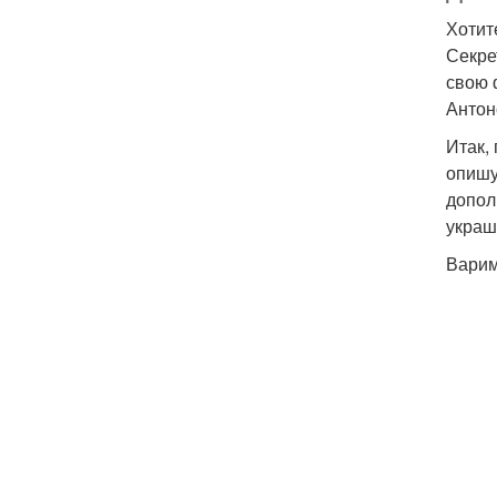
Хотит
Секре
свою 
Антон
Итак,
опишу
допол
украш
Варим