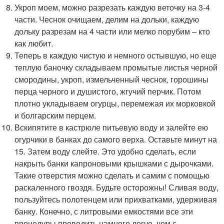
Укроп моем, можно разрезать каждую веточку на 3-4
части. Чеснок очищаем, делим на дольки, каждую
дольку разрезам на 4 части или мелко порубим – кто
как любит.
Теперь в каждую чистую и немного остывшую, но еще
теплую баночку складываем промытые листья черной
смородины, укроп, измельченный чеснок, горошины
перца черного и душистого, жгучий перчик. Потом
плотно укладываем огурцы, перемежая их морковкой
и болгарским перцем.
Вскипятите в кастрюле питьевую воду и залейте ею
огурчики в банках до самого верха. Оставьте минут на
15. Затем воду слейте. Это удобно сделать, если
накрыть банки капроновыми крышками с дырочками.
Такие отверстия можно сделать и самим с помощью
раскаленного гвоздя. Будьте осторожны! Сливая воду,
пользуйтесь полотенцем или прихватками, удерживая
банку. Конечно, с литровыми емкостями все эти
процедуры проводить намного легче, чем с