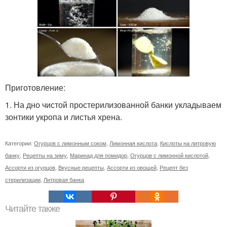
Приготовление:
1. На дно чистой простерилизованной банки укладываем
зонтики укропа и листья хрена.
Категории:
Огурцов с лимонным соком
,
Лимонная кислота
,
Кислоты на литровую
банку
,
Рецепты на зиму
,
Маринад для помидор
,
Огурцов с лимонной кислотой
,
Ассорти из огурцов
,
Вкусные рецепты
,
Ассорти из овощей
,
Рецепт без
стерилизации
,
Литровая банка
Читайте также