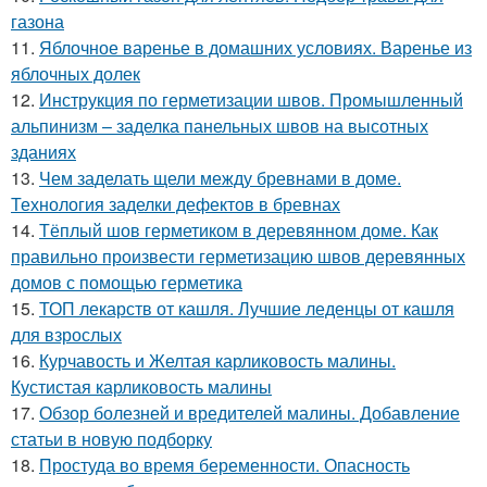
газона
11.
Яблочное варенье в домашних условиях. Варенье из
яблочных долек
12.
Инструкция по герметизации швов. Промышленный
альпинизм – заделка панельных швов на высотных
зданиях
13.
Чем заделать щели между бревнами в доме.
Технология заделки дефектов в бревнах
14.
Тёплый шов герметиком в деревянном доме. Как
правильно произвести герметизацию швов деревянных
домов с помощью герметика
15.
ТОП лекарств от кашля. Лучшие леденцы от кашля
для взрослых
16.
Курчавость и Желтая карликовость малины.
Кустистая карликовость малины
17.
Обзор болезней и вредителей малины. Добавление
статьи в новую подборку
18.
Простуда во время беременности. Опасность