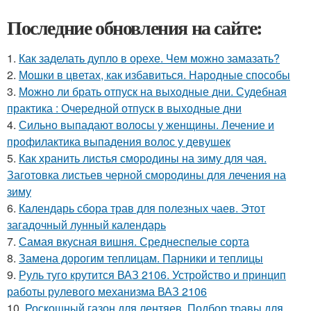
Последние обновления на сайте:
1.
Как заделать дупло в орехе. Чем можно замазать?
2.
Мошки в цветах, как избавиться. Народные способы
3.
Можно ли брать отпуск на выходные дни. Судебная
практика : Очередной отпуск в выходные дни
4.
Сильно выпадают волосы у женщины. Лечение и
профилактика выпадения волос у девушек
5.
Как хранить листья смородины на зиму для чая.
Заготовка листьев черной смородины для лечения на
зиму
6.
Календарь сбора трав для полезных чаев. Этот
загадочный лунный календарь
7.
Самая вкусная вишня. Среднеспелые сорта
8.
Замена дорогим теплицам. Парники и теплицы
9.
Руль туго крутится ВАЗ 2106. Устройство и принцип
работы рулевого механизма ВАЗ 2106
10.
Роскошный газон для лентяев. Подбор травы для