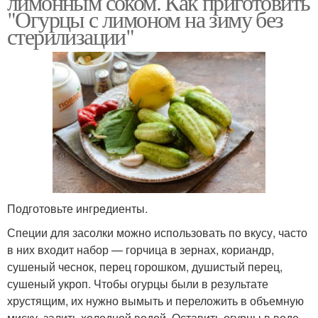
лимонным соком. Как приготовить
"Огурцы с лимоном на зиму без
стерилизации"
Кислоты на литр
Огурцов на зиму
Огурцов с лимоном
Кислота на зиму
Подготовьте ингредиенты.
Кислоты в огурцы
Маринад для огурцов
Специи для засолки можно использовать по вкусу, часто
в них входит набор — горчица в зернах, кориандр,
сушеный чеснок, перец горошком, душистый перец,
сушеный укроп. Чтобы огурцы были в результате
Консервирование с
Кисло-сладкие
хрустящим, их нужно вымыть и переложить в объемную
лимонной кислотой
огурцовы
миску, залить холодной водой. Оставить огурцы в воде