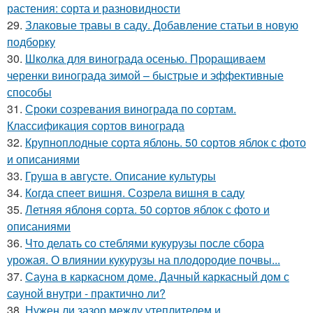
растения: сорта и разновидности
29.
Злаковые травы в саду. Добавление статьи в новую
подборку
30.
Школка для винограда осенью. Проращиваем
черенки винограда зимой – быстрые и эффективные
способы
31.
Сроки созревания винограда по сортам.
Классификация сортов винограда
32.
Крупноплодные сорта яблонь. 50 сортов яблок с фото
и описаниями
33.
Груша в августе. Описание культуры
34.
Когда спеет вишня. Созрела вишня в саду
35.
Летняя яблоня сорта. 50 сортов яблок с фото и
описаниями
36.
Что делать со стеблями кукурузы после сбора
урожая. О влиянии кукурузы на плодородие почвы...
37.
Сауна в каркасном доме. Дачный каркасный дом с
сауной внутри - практично ли?
38.
Нужен ли зазор между утеплителем и