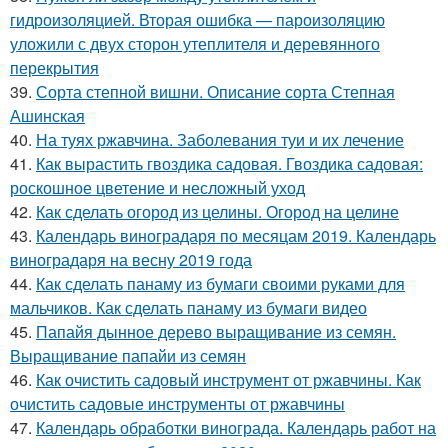
гидроизоляцией. Вторая ошибка — пароизоляцию
уложили с двух сторон утеплителя и деревянного
перекрытия
39.
Сорта степной вишни. Описание сорта Степная
Ашинская
40.
На туях ржавчина. Заболевания туи и их лечение
41.
Как вырастить гвоздика садовая. Гвоздика садовая:
роскошное цветение и несложный уход
42.
Как сделать огород из целины. Огород на целине
43.
Календарь виноградаря по месяцам 2019. Календарь
виноградаря на весну 2019 года
44.
Как сделать панаму из бумаги своими руками для
мальчиков. Как сделать панаму из бумаги видео
45.
Папайя дынное дерево выращивание из семян.
Выращивание папайи из семян
46.
Как очистить садовый инструмент от ржавчины. Как
очистить садовые инструменты от ржавчины
47.
Календарь обработки винограда. Календарь работ на