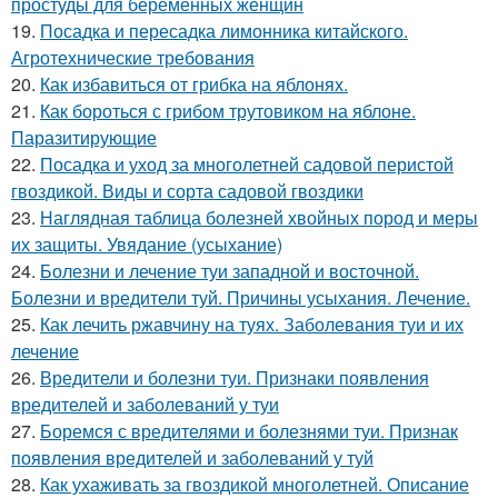
простуды для беременных женщин
19.
Посадка и пересадка лимонника китайского.
Агротехнические требования
20.
Как избавиться от грибка на яблонях.
21.
Как бороться с грибом трутовиком на яблоне.
Паразитирующие
22.
Посадка и уход за многолетней садовой перистой
гвоздикой. Виды и сорта садовой гвоздики
23.
Наглядная таблица болезней хвойных пород и меры
их защиты. Увядание (усыхание)
24.
Болезни и лечение туи западной и восточной.
Болезни и вредители туй. Причины усыхания. Лечение.
25.
Как лечить ржавчину на туях. Заболевания туи и их
лечение
26.
Вредители и болезни туи. Признаки появления
вредителей и заболеваний у туи
27.
Боремся с вредителями и болезнями туи. Признак
появления вредителей и заболеваний у туй
28.
Как ухаживать за гвоздикой многолетней. Описание