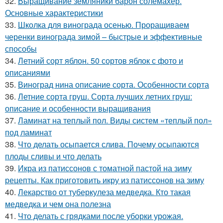
32.
Выращивание земляники барон солемахер.
Основные характеристики
33.
Школка для винограда осенью. Проращиваем
черенки винограда зимой – быстрые и эффективные
способы
34.
Летний сорт яблон. 50 сортов яблок с фото и
описаниями
35.
Виноград нина описание сорта. Особенности сорта
36.
Летние сорта груш. Сорта лучших летних груш:
описание и особенности выращивания
37.
Ламинат на теплый пол. Виды систем «теплый пол»
под ламинат
38.
Что делать осыпается слива. Почему осыпаются
плоды сливы и что делать
39.
Икра из патиссонов с томатной пастой на зиму
рецепты. Как приготовить икру из патиссонов на зиму
40.
Лекарство от туберкулеза медведка. Кто такая
медведка и чем она полезна
41.
Что делать с грядками после уборки урожая.