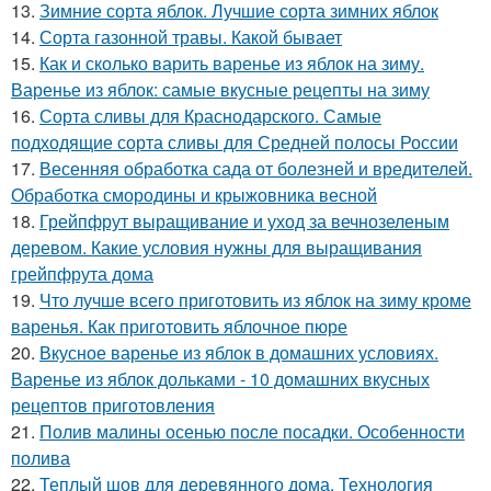
13.
Зимние сорта яблок. Лучшие сорта зимних яблок
14.
Сорта газонной травы. Какой бывает
15.
Как и сколько варить варенье из яблок на зиму.
Варенье из яблок: самые вкусные рецепты на зиму
16.
Сорта сливы для Краснодарского. Самые
подходящие сорта сливы для Средней полосы России
17.
Весенняя обработка сада от болезней и вредителей.
Обработка смородины и крыжовника весной
18.
Грейпфрут выращивание и уход за вечнозеленым
деревом. Какие условия нужны для выращивания
грейпфрута дома
19.
Что лучше всего приготовить из яблок на зиму кроме
варенья. Как приготовить яблочное пюре
20.
Вкусное варенье из яблок в домашних условиях.
Варенье из яблок дольками - 10 домашних вкусных
рецептов приготовления
21.
Полив малины осенью после посадки. Особенности
полива
22.
Теплый шов для деревянного дома. Технология