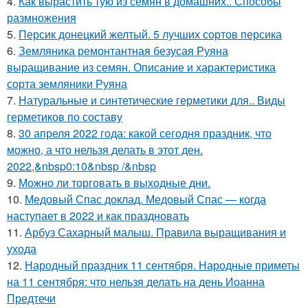
4.
Как вырастить тую из семян в домашних.. Способы
размножения
5.
Персик донецкий желтый. 5 лучших сортов персика
6.
Земляника ремонтантная безусая Руяна
выращивание из семян. Описание и характеристика
сорта земляники Руяна
7.
Натуральные и синтетические герметики для.. Виды
герметиков по составу
8.
30 апреля 2022 года: какой сегодня праздник, что
можно, а что нельзя делать в этот ден.
2022,&nbsp0:10&nbsp /&nbsp
9.
Можно ли торговать в выходные дни.
10.
Медовый Спас доклад. Медовый Спас — когда
наступает в 2022 и как праздновать
11.
Арбуз Сахарный малыш. Правила выращивания и
ухода
12.
Народный праздник 11 сентября. Народные приметы
на 11 сентября: что нельзя делать на день Иоанна
Предтечи