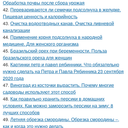
Обработка почвы после сбора урожая
42.
Перевариваются ли семечки подсолнуха в желудке.
Пищевая ценность и калорийность
43.
Очистка водоотводных канав. Очистка ливневой
канализации
44.
Применение корня подсолнуха в народной
медицине. Для женского организма
45.
Бразильский орех при беременности. Польза
бразильского ореха для женщин
46.
Картинки петр и павел рябинники. Что обязательно
нужно сделать на Петра и Павла Рябинника 23 сентября
2020 года
47.
Виноград из косточки вырастить. Почему многие
садоводы используют этот способ
48.
Как правильно хранить персики в домашних
условиях. Как можно заморозить персики на зиму: 8
лучших способов
49.
Летняя обрезка смородины. Обрезка смородины –,
как и когда это нужно делать