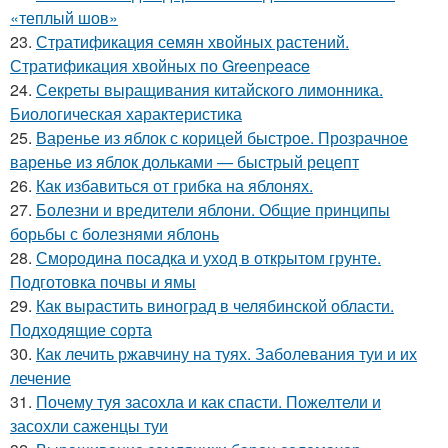
«теплый шов»
23.
Стратификация семян хвойных растений.
Стратификация хвойных по Greenpeace
24.
Секреты выращивания китайского лимонника.
Биологическая характеристика
25.
Варенье из яблок с корицей быстрое. Прозрачное
варенье из яблок дольками — быстрый рецепт
26.
Как избавиться от грибка на яблонях.
27.
Болезни и вредители яблони. Общие принципы
борьбы с болезнями яблонь
28.
Смородина посадка и уход в открытом грунте.
Подготовка почвы и ямы
29.
Как вырастить виноград в челябинской области.
Подходящие сорта
30.
Как лечить ржавчину на туях. Заболевания туи и их
лечение
31.
Почему туя засохла и как спасти. Пожелтели и
засохли саженцы туи