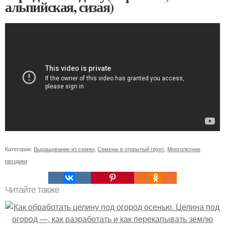
альпийская, сизая)
Категории:
Выращивание из семян
,
Семены в открытый грунт
,
Многолетние
гвоздики
Читайте также