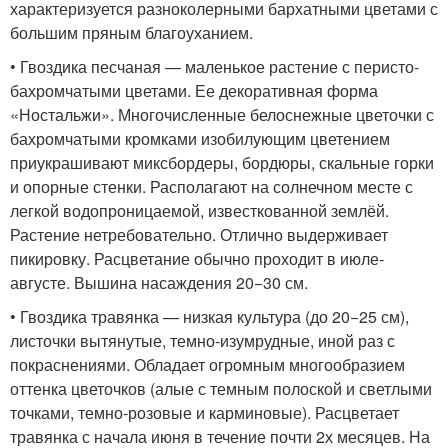
характеризуется разноколерными бархатными цветами с
большим пряным благоуханием.
• Гвоздика песчаная — маленькое растение с перисто-
бахромчатыми цветами. Ее декоративная форма
«Ностальжи». Многочисленные белоснежные цветочки с
бахромчатыми кромками изобилующим цветением
приукрашивают миксбордеры, бордюры, скальные горки
и опорные стенки. Располагают на солнечном месте с
легкой водопроницаемой, известкованной землёй.
Растение нетребовательно. Отлично выдерживает
пикировку. Расцветание обычно проходит в июле-
августе. Вышина насаждения 20−30 см.
• Гвоздика травянка — низкая культура (до 20−25 см),
листочки вытянутые, темно-изумрудные, иной раз с
покраснениями. Обладает огромным многообразием
оттенка цветочков (алые с темным полоской и светлыми
точками, темно-розовые и карминовые). Расцветает
травянка с начала июня в течение почти 2х месяцев. На