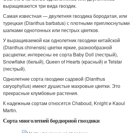
выращиваются три вида гвоздик.
Самая известная — двулетняя гвоздика бородатая, или
турецкая (Dianthus barbatus) с плотными приплюснутыми
шапками однотонных или пестрых цветков.
У выращиваемой как однолетник гвоздики китайской
(Dianthus chinensis) цветки яркие, разнообразной
расцветки; интересны ее сорта Baby Doll (пестрый),
Snowflake (белый), Queen of Hearts (красный) и Telstar
(пестрый).
Однолетние сорта гвоздики садовой (Dianthus
caryophyllus) имеют душистые махровые цветки. Это
прекрасные клумбовые растения.
К надежным сортам относятся Chaboud, Knight и Kaoul
Martin.
Сорта многолетней бордюрной гвоздики