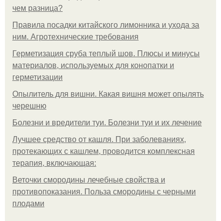
чем разница?
Правила посадки китайского лимонника и ухода за
ним. Агротехнические требования
Герметизация сруба теплый шов. Плюсы и минусы
материалов, используемых для конопатки и
герметизации
Опылитель для вишни. Какая вишня может опылять
черешню
Болезни и вредители туи. Болезни туи и их лечение
Лучшее средство от кашля. При заболеваниях,
протекающих с кашлем, проводится комплексная
терапия, включающая:
Веточки смородины лечебные свойства и
противопоказания. Польза смородины с черными
плодами