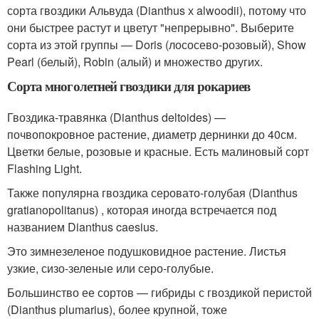
сорта гвоздики Альвуда (Dianthus х alwoodii), потому что
они быстрее растут и цветут "непрерывно". Выберите
сорта из этой группы — Doris (лососево-розовый), Show
Pearl (белый), Robin (алый) и множество других.
Сорта многолетней гвоздики для рокариев
Гвоздика-травянка (Dianthus deltoides) —
почвопокровное растение, диаметр дернинки до 40см.
Цветки белые, розовые и красные. Есть малиновый сорт
Flashing Light.
Также популярна гвоздика серовато-голубая (Dianthus
gratianopolitanus) , которая иногда встречается под
названием Dianthus caesius.
Это зимнезеленое подушковидное растение. Листья
узкие, сизо-зеленые или серо-голубые.
Большинство ее сортов — гибриды с гвоздикой перистой
(Dianthus plumarius), более крупной, тоже