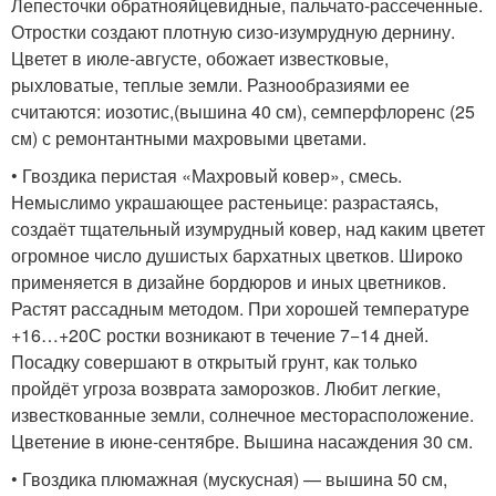
Лепесточки обратнояйцевидные, пальчато-рассеченные.
Отростки создают плотную сизо-изумрудную дернину.
Цветет в июле-августе, обожает известковые,
рыхловатые, теплые земли. Разнообразиями ее
считаются: иозотис,(вышина 40 см), семперфлоренс (25
см) с ремонтантными махровыми цветами.
• Гвоздика перистая «Махровый ковер», смесь.
Немыслимо украшающее растеньице: разрастаясь,
создаёт тщательный изумрудный ковер, над каким цветет
огромное число душистых бархатных цветков. Широко
применяется в дизайне бордюров и иных цветников.
Растят рассадным методом. При хорошей температуре
+16…+20С ростки возникают в течение 7−14 дней.
Посадку совершают в открытый грунт, как только
пройдёт угроза возврата заморозков. Любит легкие,
известкованные земли, солнечное месторасположение.
Цветение в июне-сентябре. Вышина насаждения 30 см.
• Гвоздика плюмажная (мускусная) — вышина 50 см,