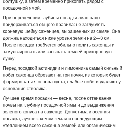
болтушку, а затем временно прикопать рядом с
посадочной ямой.
При определении глубины посадки лиан надо
придерживаться общего правила: не заглублять
корневую шейку саженцев, выращенных из семян. Она
должна на­ходиться ниже уровня земли на 2—3 см.
После посадки требуется обильно полить саженцы и
замульчировать или засыпать землей прикорневую
лунку.
Перед посадкой актинидии и лимонника самый сильный
побег саженца обрезают на три почки, из которых будет
формироваться основа куста; слабые по­беги удаляют у
основания стволика.
Лучшее время посадки — весна, после оттаивания
почвы на глубину посадочной ямы и до выдвижения
зеленого конуса на сажен­це. Допустима и осенняя
посадка, лучше с комом земли и последу­ющим
утеплением всего саженца землей или органическим