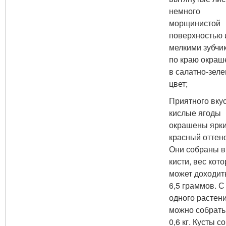
немного
морщинистой
поверхностью 
мелкими зубчи
по краю окра
в салатно-зел
цвет;
Приятного вку
кислые ягоды
окрашены ярк
красный оттено
Они собраны в
кисти, вес кот
может доходит
6,5 граммов. С
одного растен
можно собрать
0,6 кг. Кусты с