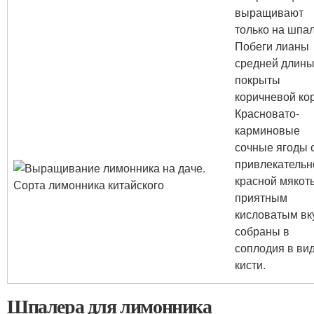
выращивают
только на шпа
Побеги лианы
средней длин
покрыты
коричневой ко
Красновато-
карминовые
сочные ягоды 
привлекательн
красной мякот
приятным
кисловатым вк
собраны в
соплодия в ви
кисти.
Шпалера для лимонника