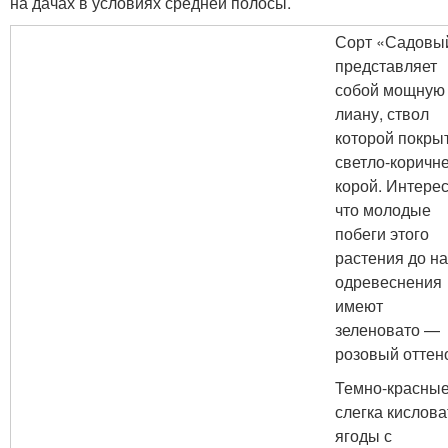
на дачах в условиях средней полосы.
Сорт «Садовы
представляет
собой мощную
лиану, ствол
которой покры
светло-коричн
корой. Интерес
что молодые
побеги этого
растения до н
одревеснения
имеют
зеленовато —
розовый оттено
Темно-красны
слегка кислов
ягоды с