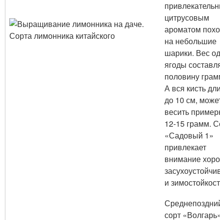
привлекатель
цитрусовым
ароматом пох
на небольшие
шарики. Вес о
ягоды составл
половину грам
А вся кисть дл
до 10 см, може
весить пример
12-15 грамм. С
«Садовый 1»
привлекает
внимание хор
засухоустойчи
и зимостойкос
Среднепоздни
сорт «Волгарь