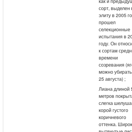
как и предыду
сорт, выделен 
элиту в 2005 го
прошел
селекционные
испытания в 2
году. Он относ
к сортам средн
времени
созревания (я
можно убирать
25 августа) ;
Лиана длиной 
метров покрыт
слегка шелуш
корой густого
коричневого
оттенка. Широ
вытянутые лис