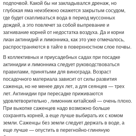
подпочвой. Какой бы ни закладывался дренаж, но
глубокая яма неизбежно окажется закрытым сосудом,
где будет скапливаться вода в период муссонных
дождей, а это повлечет за собой выпревание и
загнивание корней от недостатка воздуха. Да и корни
лиан актинидий и лимонника, как это уже отмечалось,
распространяются в тайге в поверхностном слое почвы.
В коллективных и приусадебных садах при посадке
актинидии и лимонника следует руководствоваться
правилами, принятыми для винограда. Возраст
посадочного материала зависит от силы разви­тия
саженца, но не менее двух лет, а для сеянцев — трех
лет. Актинидии при пересадке приживаются
удовлетворительно , лимонник китайский — очень плохо.
При выкопке саженцев надо возможно больше
сохранять корней, а еще лучше выбирать их с комом
земли. Саженцы без земли следует держать в воде, а
еще лучше — опустить в перегнойно-глиняную