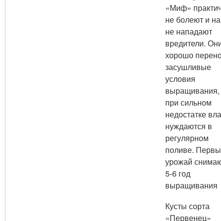
«Миф» практи
не болеют и на
не нападают
вредители. Он
хорошо перено
засушливые
условия
выращивания,
при сильном
недостатке вла
нуждаются в
регулярном
поливе. Перв
урожай снимаю
5-6 год
выращивания
Кусты сорта
«Первенец»