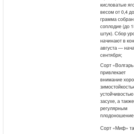
кисловатые яг
весом от 0,4 до
грамма собран
соплодие (до 1
штук). Сбор у
начинают в ко
августа — нач
сентября;
Сорт «Волгарь
привлекает
внимание хор
зимостойкость
устойчивостью
засухе, а также
регулярным
плодоношени
Сорт «Миф» та