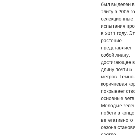
был выделен в
элиту в 2005 го
селекционные
испытания пр
в 2011 году. Э
растение
представляет
собой лиану,
достигающее в
длину почти 5
метров. Темно
коричневая ко
покрывает ств
основные ветв
Молодые зеле
побеги в конце
вегетативного
сезона станов
светло-