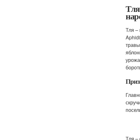
Тля
нар
Тля –
Aphid
травы
яблон
урожа
борот
Приз
Главн
скруч
посел
Тля –