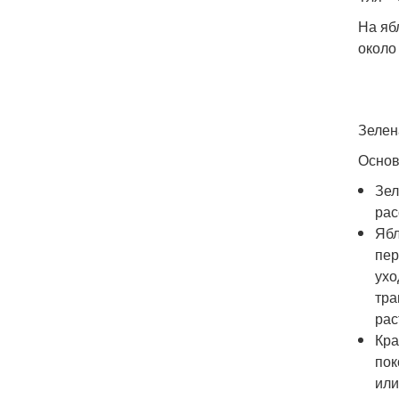
На яб
около
Зелен
Основ
Зел
рас
Ябл
пер
ухо
тра
рас
Кра
пок
или