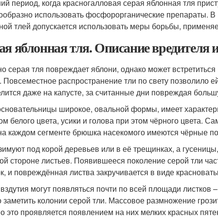
ний период, когда красногалловая серая яблонная тля прист
ообразно использовать фосфорорганические препараты. В 
ной тлей допускается использовать меры борьбы, применяе
ая яблонная тля. Описание вредителя и
о серая тля повреждает яблони, однако может встретиться 
. Повсеместное распространение тли по свету позволило е
елится даже на капусте, за считанные дни повреждая больш
основательницы широкое, овальной формы, имеет характе
ом белого цвета, усики и голова при этом чёрного цвета. 
 на каждом сегменте брюшка насекомого имеются чёрные п
зимуют под корой деревьев или в её трещинках, а гусениц
ой стороне листьев. Появившееся поколение серой тли час
ок, и повреждённая листва закручивается в виде красноват
 вздутия могут появляться почти по всей площади листков –
 заметить колонии серой тли. Массовое размножение грозит
о это проявляется появлением на них мелких красных пяте