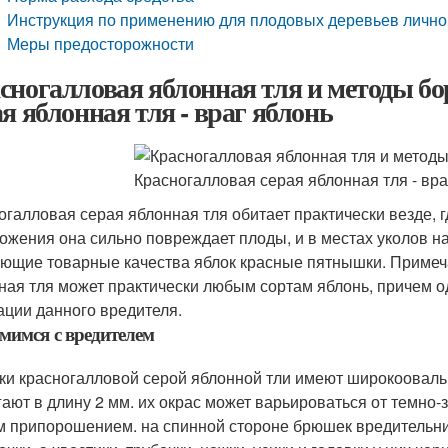
Инструкция по применению для плодовых деревьев лично
Меры предосторожности
сногалловая яблонная тля и методы бо
ая яблонная тля - враг яблонь
огалловая серая яблонная тля обитает практически везде, г
ожения она сильно повреждает плоды, и в местах уколов 
ющие товарные качества яблок красные пятнышки. Примеча
ная тля может практически любым сортам яблонь, причем 
ации данного вредителя.
мимся с вредителем
ки красногалловой серой яблонной тли имеют широкоовал
гают в длину 2 мм. их окрас может варьироваться от темно-
м припорошением. на спинной стороне брюшек вредительн