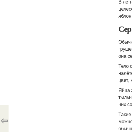
В лет
целес
яблон
Сер
Обычн
груше
она с
Тело 
налёт
цвет,
Яйца 
тыльн
них с
Такие
⇦
можно
обычн