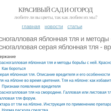
КРАСИВЫЙ САД И ОГОРОД
любите ли вы цветы, так как любим их мы?
главная
новости
статьи
сногалловая яблонная тля и методы 
сногалловая серая яблонная тля - вр
ержание
расногалловая яблонная тля и методы борьбы с ней. Красно
Как бороться
ерая яблонная тля. Описание вредителя и его особенности
ля на яблоне во время цветения. Тля на яблоне: как избав
Признаки появления вредителя
расногалловая тля на смородине. Галловая или листовая т
алловая тля форум.
ктара от тли на яблоне. Инструкция по применению препар
Норма расхода средства