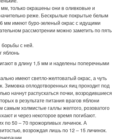
ненькие.
 мм, только окрашены они в оливковые и
 значительно реже. Бескрылые покрытые белым
6 мм имеют буро-зеленый окрас с идущими
ательном рассмотрении можно заметить по пять
гают в длину 1,5 мм и наделены поперечными
льно имеют светло-желтоватый окрас, а чуть
ок. Зимовка оплодотворенных яиц проходит под
лько начнут распускаться почки, возродившиеся
торых в результате питания врагов яблони
ем самым холмистые галлы желтого, розоватого
ыхают и через некоторое время погибают.
х по 50 – 70 прожорливых личинок. А
тостью, возрождая лишь по 12 – 15 личинок.
генерации.