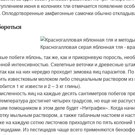
туплением июня в колониях тли отмечается появление осо
. Оплодотворенные амфигонные самочки обычно откладыва
бороться
ые побеги яблонь, так же, как и прикорневую поросль, необх
нной интенсивностью. Скелетные веточки и древесные шта
 так как на них нередко проходит зимовка яиц паразитов. 
ить известковым молоком либо специальным раствором из и
бится 1 кг извести и 2 – 3 кг глины).
численность яиц на каждые десять сантиметров побегов пре
 температура достигнет четырех градусов, но еще не распус
им помощником в этом деле будет «Нитрафен». Когда начн
отку мыльным раствором, а также табачным настоем и нас
же на каждую сотню листочков приходится по пять колоний 
тицидами. Из пестицидов чаще всего применяются бензофо