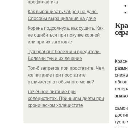
профилактика
Как выращивать чабрец на даче.
Способы выращивания на даче
Кра
Корень подсолнуха, как сушить. Как
сер
не ошибиться при покупке корней
или при их заготовке
Туя брабант болезни и вредители.
Болезни туи и их лечение
Красн
размн
Топ-6 запретов при простатите. Чем
снижа
же питание при простатите
яблон
отличается от обычного меню?
генер
Лечебное питание при
знако
холециститах. Принципы диеты при
хроническом холецистите
самоч
дости
густы