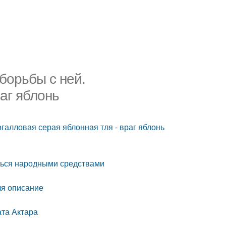
борьбы с ней.
аг яблонь
галловая серая яблонная тля - враг яблонь
иться народными средствами
ля описание
ата Актара