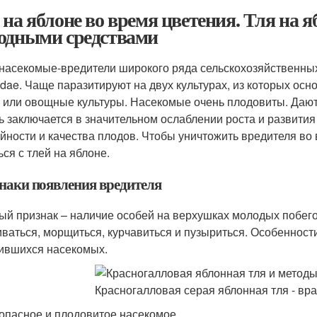
 на яблоне во время цветения. Тля на я
одными средствами
 насекомые-вредители широкого ряда сельскохозяйственных
idae. Чаще паразитируют на двух культурах, из которых ос
 или овощные культуры. Насекомые очень плодовиты. Дают о
ь заключается в значительном ослаблении роста и развития
йности и качества плодов. Чтобы уничтожить вредителя во 
ься с тлей на яблоне.
наки появления вредителя
ый признак – наличие особей на верхушках молодых побего
иваться, морщиться, курчавиться и пузыриться. Особенност
ившихся насекомых.
 опасное и плодовитое насекомое