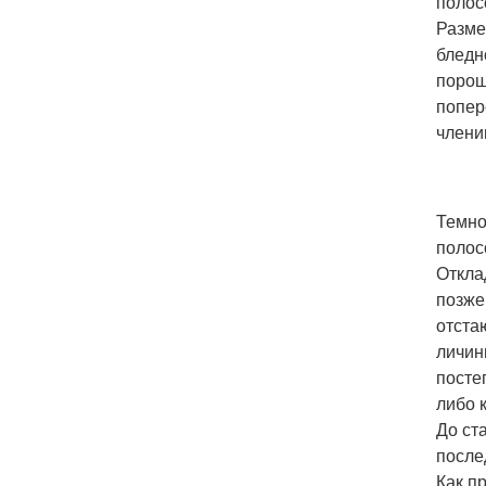
полосо
Разме
бледн
порош
попер
члени
Темно
полос
Откла
позже
отста
личин
посте
либо 
До ст
после
Как п