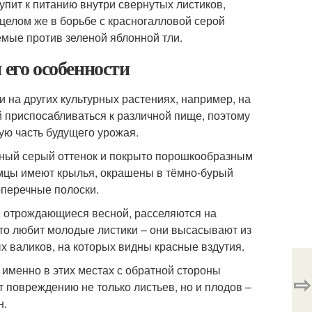
упит к питанию внутри свернутых листиков,
целом же в борьбе с красногалловой серой
мые против зеленой яблонной тли.
 его особенности
и на других культурных растениях, например, на
й приспосабливаться к различной пище, поэтому
ую часть будущего урожая.
рный серый оттенок и покрыто порошкообразным
Самцы имеют крылья, окрашены в тёмно-бурый
оперечные полоски.
ы, отрождающиеся весной, расселяются на
то любит молодые листики – они высасывают из
ых валиков, на которых видны красные вздутия.
 именно в этих местах с обратной стороны
⇨
 повреждению не только листьев, но и плодов –
н.