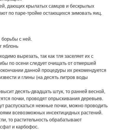
бей, дающих крылатых самцов и бескрылых
ют по паре-тройке остающихся зимовать яиц.
одимо вырезать, так как тля заселяет их с
мбы по осени следует очищать от отмершей
По окончании данной процедуры их рекомендуется
звести и глины (на десять литров воды
высит десять-двадцать штук, то ранней весной,
тятся почки, проводят опрыскивания деревьев.
ут распускаться нежные почки, можно проводить
тоями всевозможных инсектицидных растений.
тли, то растительность обрабатывают
сфат и карбофос.