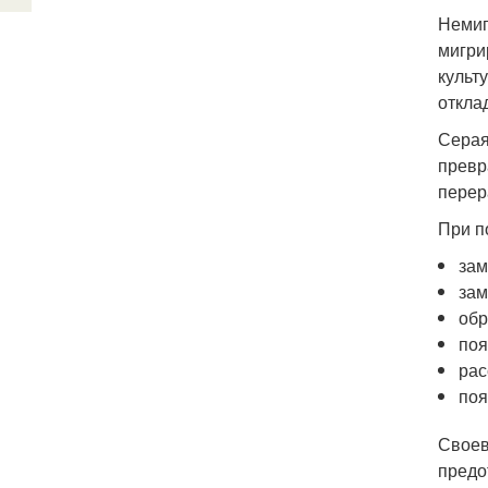
Немиг
мигри
культ
откла
Серая
превр
перер
При п
зам
зам
обр
поя
рас
поя
Своев
предо