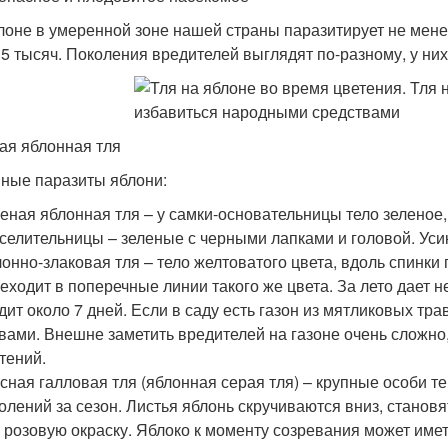
лоне в умеренной зоне нашей страны паразитирует не менее
 5 тысяч. Поколения вредителей выглядят по-разному, у н
ая яблонная тля
ные паразиты яблони:
еная яблонная тля – у самки-основательницы тело зеленое,
селительницы – зеленые с черными лапками и головой. Усик
онно-злаковая тля – тело желтоватого цвета, вдоль спинки
еходит в поперечные линии такого же цвета. За лето дает н
дит около 7 дней. Если в саду есть газон из мятликовых тра
вами. Внешне заметить вредителей на газоне очень сложно
тений.
сная галловая тля (яблонная серая тля) – крупные особи те
олений за сезон. Листья яблонь скручиваются вниз, станов
 розовую окраску. Яблоко к моменту созревания может имет