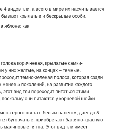
 4 видов тли, а всего в мире их насчитывается
их бывают крылатые и бескрылые особи.
 голова коричневая, крылатые самки-
и у них желтые, на концах – темные.
 проходит темно-зеленая полоса, которая сзади
е менее 5 поколений, на развитие каждого
в, этот вид тли переходит питаться этими
, поскольку они питаются у корневой шейки
мно-серого цвета с белым налетом, дает до 5
ятся бугорчатые, приобретают багряно-красную
ь малиновые пятна. Этот вид тли имеет