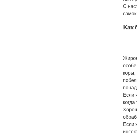
С нас
самок
Как 
Жиров
особе
коры,
побел
понадо
Если 
когда
Хорош
обраб
Если 
инсек