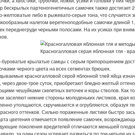
чки, а хвостики, трубочки, ножки, усики и головки у них чер
р бескрылых партеногенетичных самочек также достигает 2
о-желтоватые либо в рыжевато-серые тона, что случается
кообразным налетом веретеноподобные самочки длиной 1,
ек переднегруди черными полосами. На их усиках при вним
ков.
-буроватые крылатые самцы с серым припорошением дости
очками черного цвета на всех сегментах брюшек.
дываемые красногалловой серой яблонной тлей яйца изнача
, через двое-трое суток, приобретают бледно-желтый оттен
ющими чешуйками скелетных веточек и коры стволов. Как то
ки заселяют нижние стороны молоденьких листиков, края ко
пенно утолщаются, скручиваются и огрубляются, образуя т
красного оттенков. Сильно пораженные листики быстро зас
арта цветения отмечается появление самочек, возрождающи
дующие поколения вредителей отличаются меньшей плодови
равило, за один сезон успевает развиться по три-четыре их 