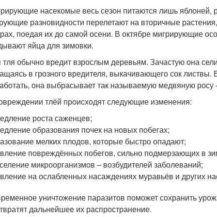
рирующие насекомые весь сезон питаются лишь яблоней, ра
рующие разновидности перелетают на вторичные растения, 
урах, поедая их до самой осени. В октябре мигрирующие ос
дывают яйца для зимовки.
 тля обычно вредит взрослым деревьям. Зачастую она сели
ащаясь в грозного вредителя, выкачивающего сок листвы. В
аботать, она выбрасывает так называемую медвяную росу –
овреждении тлёй происходят следующие изменения:
едление роста саженцев;
едление образования почек на новых побегах;
азование мелких плодов, которые быстро опадают;
вление повреждённых побегов, сильно подмерзающих в зи
селение микроорганизмов – возбудителей заболеваний;
вление на ослабленных насаждениях муравьёв и других на
ременное уничтожение паразитов поможет сохранить урож
твратят дальнейшее их распространение.