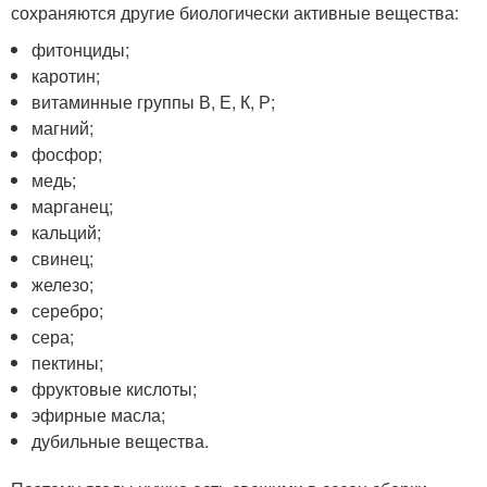
сохраняются другие биологически активные вещества:
фитонциды;
каротин;
витаминные группы В, Е, К, Р;
магний;
фосфор;
медь;
марганец;
кальций;
свинец;
железо;
серебро;
сера;
пектины;
фруктовые кислоты;
эфирные масла;
дубильные вещества.