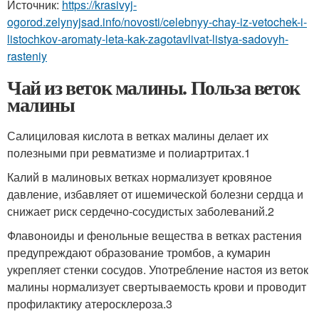
Источник:
https://krasivyj-
ogorod.zelynyjsad.info/novosti/celebnyy-chay-iz-vetochek-i-
listochkov-aromaty-leta-kak-zagotavlivat-listya-sadovyh-
rasteniy
Чай из веток малины. Польза веток
малины
Салициловая кислота в ветках малины делает их
полезными при ревматизме и полиартритах.1
Калий в малиновых ветках нормализует кровяное
давление, избавляет от ишемической болезни сердца и
снижает риск сердечно-сосудистых заболеваний.2
Флавоноиды и фенольные вещества в ветках растения
предупреждают образование тромбов, а кумарин
укрепляет стенки сосудов. Употребление настоя из веток
малины нормализует свертываемость крови и проводит
профилактику атеросклероза.3