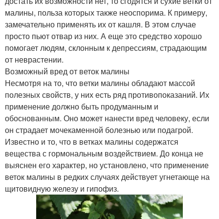
достать их возможности нет, то сгодятся и сухие ветки от
малины, польза которых также неоспорима. К примеру,
замечательно применять их от кашля. В этом случае
просто пьют отвар из них. А еще это средство хорошо
помогает людям, склонным к депрессиям, страдающим
от неврастении.
Возможный вред от веток малины
Несмотря на то, что ветки малины обладают массой
полезных свойств, у них есть ряд противопоказаний. Их
применение должно быть продуманным и
обоснованным. Оно может нанести вред человеку, если
он страдает мочекаменной болезнью или подагрой.
Известно и то, что в ветках малины содержатся
вещества с гормональным воздействием. До конца не
выяснен его характер, но установлено, что применение
веток малины в редких случаях действует угнетающе на
щитовидную железу и гипофиз.