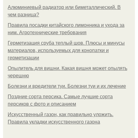
Алюминиевый радиатор или биметаллический. В
чем разница?
Правила посадки китайского лимонника и ухода за
ним. Агротехнические требования
Герметизация сруба теплый шов. Плюсы и минусы
материалов, используемых для конопатки и
герметизации
Опылитель для вишни. Какая вишня может опылять
черешню
Болезни и вредители туи. Болезни туи и их лечение
Поздние сорта персика. Самые лучшие сорта
персиков с фото и описанием
Искусственный газон, как правильно уложить.
Правила укладки искусственного газона