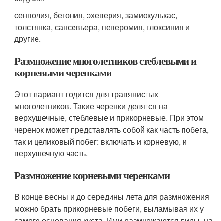
сенполия, бегония, эхеверия, замиокулькас,
толстянка, сансевьера, пеперомия, глоксиния и
другие.
Размножение многолетников стеблевыми и
корневыми черенками
Этот вариант годится для травянистых
многолетников. Такие черенки делятся на
верхушечные, стеблевые и прикорневые. При этом
черенок может представлять собой как часть побега,
так и целиковый побег: включать и корневую, и
верхушечную часть.
Размножение корневыми черенками
В конце весны и до середины лета для размножения
можно брать прикорневые побеги, выламывая их у
самого основания куста. Ими размножаются виды, на