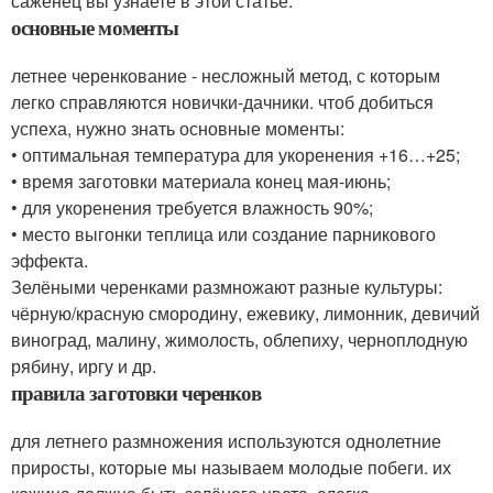
саженец вы узнаете в этой статье.
основные моменты
летнее черенкование - несложный метод, с которым
легко справляются новички-дачники. чтоб добиться
успеха, нужно знать основные моменты:
• оптимальная температура для укоренения +16…+25;
• время заготовки материала конец мая-июнь;
• для укоренения требуется влажность 90%;
• место выгонки теплица или создание парникового
эффекта.
Зелёными черенками размножают разные культуры:
чёрную/красную смородину, ежевику, лимонник, девичий
виноград, малину, жимолость, облепиху, черноплодную
рябину, иргу и др.
правила заготовки черенков
для летнего размножения используются однолетние
приросты, которые мы называем молодые побеги. их