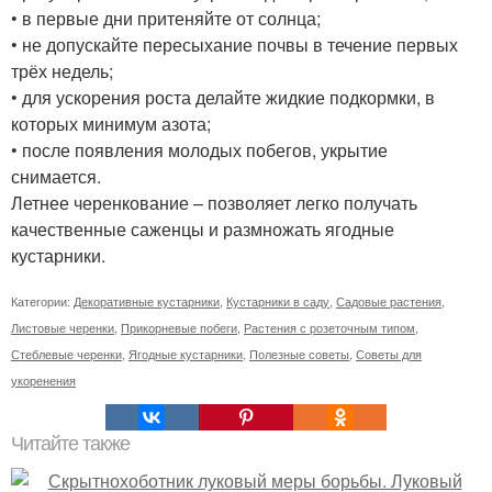
• в первые дни притеняйте от солнца;
• не допускайте пересыхание почвы в течение первых
трёх недель;
• для ускорения роста делайте жидкие подкормки, в
которых минимум азота;
• после появления молодых побегов, укрытие
снимается.
Летнее черенкование – позволяет легко получать
качественные саженцы и размножать ягодные
кустарники.
Категории:
Декоративные кустарники
,
Кустарники в саду
,
Садовые растения
,
Листовые черенки
,
Прикорневые побеги
,
Растения с розеточным типом
,
Стеблевые черенки
,
Ягодные кустарники
,
Полезные советы
,
Советы для
укоренения
Читайте также