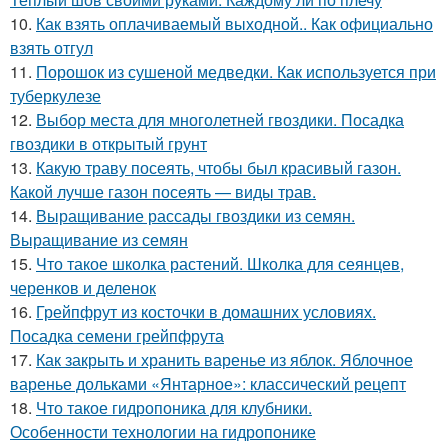
10.
Как взять оплачиваемый выходной.. Как официально
взять отгул
11.
Порошок из сушеной медведки. Как используется при
туберкулезе
12.
Выбор места для многолетней гвоздики. Посадка
гвоздики в открытый грунт
13.
Какую траву посеять, чтобы был красивый газон.
Какой лучше газон посеять — виды трав.
14.
Выращивание рассады гвоздики из семян.
Выращивание из семян
15.
Что такое школка растений. Школка для сеянцев,
черенков и деленок
16.
Грейпфрут из косточки в домашних условиях.
Посадка семени грейпфрута
17.
Как закрыть и хранить варенье из яблок. Яблочное
варенье дольками «Янтарное»: классический рецепт
18.
Что такое гидропоника для клубники.
Особенности технологии на гидропонике