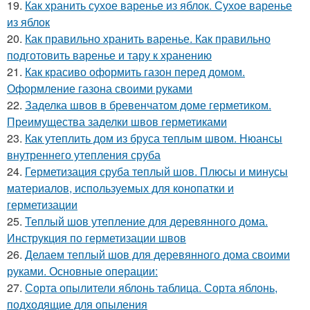
19.
Как хранить сухое варенье из яблок. Сухое варенье
из яблок
20.
Как правильно хранить варенье. Как правильно
подготовить варенье и тару к хранению
21.
Как красиво оформить газон перед домом.
Оформление газона своими руками
22.
Заделка швов в бревенчатом доме герметиком.
Преимущества заделки швов герметиками
23.
Как утеплить дом из бруса теплым швом. Нюансы
внутреннего утепления сруба
24.
Герметизация сруба теплый шов. Плюсы и минусы
материалов, используемых для конопатки и
герметизации
25.
Теплый шов утепление для деревянного дома.
Инструкция по герметизации швов
26.
Делаем теплый шов для деревянного дома своими
руками. Основные операции:
27.
Сорта опылители яблонь таблица. Сорта яблонь,
подходящие для опыления