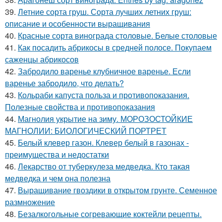
39.
Летние сорта груш. Сорта лучших летних груш:
описание и особенности выращивания
40.
Красные сорта винограда столовые. Белые столовые
41.
Как посадить абрикосы в средней полосе. Покупаем
саженцы абрикосов
42.
Забродило варенье клубничное варенье. Если
варенье забродило, что делать?
43.
Кольраби капуста польза и противопоказания.
Полезные свойства и противопоказания
44.
Магнолия укрытие на зиму. МОРОЗОСТОЙКИЕ
МАГНОЛИИ: БИОЛОГИЧЕСКИЙ ПОРТРЕТ
45.
Белый клевер газон. Клевер белый в газонах -
преимущества и недостатки
46.
Лекарство от туберкулеза медведка. Кто такая
медведка и чем она полезна
47.
Выращивание гвоздики в открытом грунте. Семенное
размножение
48.
Безалкогольные согревающие коктейли рецепты.