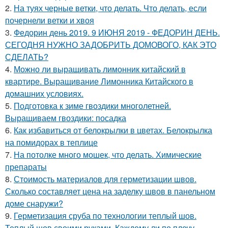
2.
На туях черные ветки, что делать. Что делать, если
почернели ветки и хвоя
3.
Федорин день 2019. 9 ИЮНЯ 2019 - ФЕДОРИН ДЕНЬ.
СЕГОДНЯ НУЖНО ЗАДОБРИТЬ ДОМОВОГО, КАК ЭТО
СДЕЛАТЬ?
4.
Можно ли выращивать лимонник китайский в
квартире. Выращивание Лимонника Китайского в
домашних условиях.
5.
Подготовка к зиме гвоздики многолетней.
Выращиваем гвоздики: посадка
6.
Как избавиться от белокрылки в цветах. Белокрылка
на помидорах в теплице
7.
На потолке много мошек, что делать. Химические
препараты
8.
Стоимость материалов для герметизации швов.
Сколько составляет цена на заделку швов в панельном
доме снаружи?
9.
Герметизация сруба по технологии теплый шов.
Теплый шов своими руками. Каждому ли по плечу