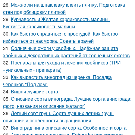
28.
Можно ли на шпаклевку клеить плитку. Подготовка
стен под облицовку плиткой
29.
Курчавость и Желтая карликовость малины.
Кустистая карликовость малины
30.
Как быстро справиться с простудой. Как быстро
избавиться от насморка. Советы врачей
31.
Солнечные ожоги у хвойных. Надёжная защита
хвойных и декоративных растений от солнечных ожогов
32.
Препараты для ухода и лечения хвойников (ТРИ
«уникальных» препарата)
33.
Как вырастить виноград из черенка. Посадка
черенков "Под лом"
34.
Вишня лучшие сорта.
35.
Описание сорта винограда. Лучшие сорта винограда:
фото, названия и описания (каталог)
36.
Летний сорт груш. Сорта лучших летних груш:
описание и особенности выращивания
37.
Виноград нина описание сорта. Особенности сорта
38.
Арагонеш сорт винограда. Entries by tag: aragonez