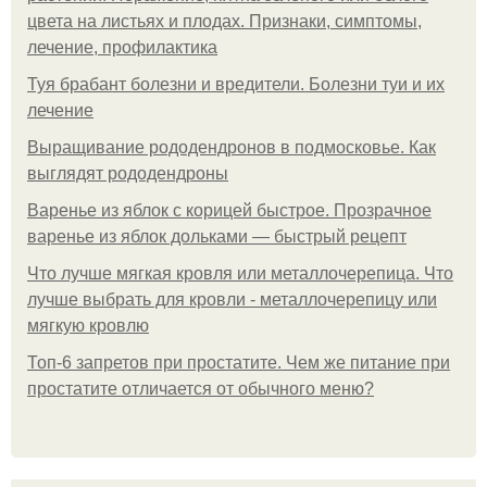
цвета на листьях и плодах. Признаки, симптомы,
лечение, профилактика
Туя брабант болезни и вредители. Болезни туи и их
лечение
Выращивание рододендронов в подмосковье. Как
выглядят рододендроны
Варенье из яблок с корицей быстрое. Прозрачное
варенье из яблок дольками — быстрый рецепт
Что лучше мягкая кровля или металлочерепица. Что
лучше выбрать для кровли - металлочерепицу или
мягкую кровлю
Топ-6 запретов при простатите. Чем же питание при
простатите отличается от обычного меню?