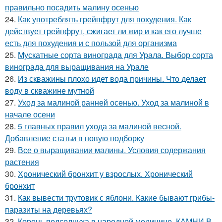
правильно посадить малину осенью
24.
Как употреблять грейпфрут для похудения. Как
действует грейпфрут, сжигает ли жир и как его лучше
есть для похудения и с пользой для организма
25.
Мускатные сорта винограда для Урала. Выбор сорта
винограда для выращивания на Урале
26.
Из скважины плохо идет вода причины. Что делает
воду в скважине мутной
27.
Уход за малиной ранней осенью. Уход за малиной в
начале осени
28.
5 главных правил ухода за малиной весной.
Добавление статьи в новую подборку
29.
Все о выращивании малины. Условия содержания
растения
30.
Хронический бронхит у взрослых. Хронический
бронхит
31.
Как вывести трутовик с яблони. Какие бывают грибы-
паразиты на деревьях?
32.
Корень подсолнуха в народной медицине. КАМНИ В