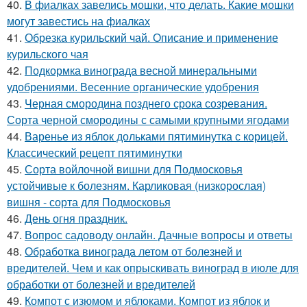
40.
В фиалках завелись мошки, что делать. Какие мошки
могут завестись на фиалках
41.
Обрезка курильский чай. Описание и применение
курильского чая
42.
Подкормка винограда весной минеральными
удобрениями. Весенние органические удобрения
43.
Черная смородина позднего срока созревания.
Сорта черной смородины с самыми крупными ягодами
44.
Варенье из яблок дольками пятиминутка с корицей.
Классический рецепт пятиминутки
45.
Сорта войлочной вишни для Подмосковья
устойчивые к болезням. Карликовая (низкорослая)
вишня - сорта для Подмосковья
46.
День огня праздник.
47.
Вопрос садоводу онлайн. Дачные вопросы и ответы
48.
Обработка винограда летом от болезней и
вредителей. Чем и как опрыскивать виноград в июле для
обработки от болезней и вредителей
49.
Компот с изюмом и яблоками. Компот из яблок и