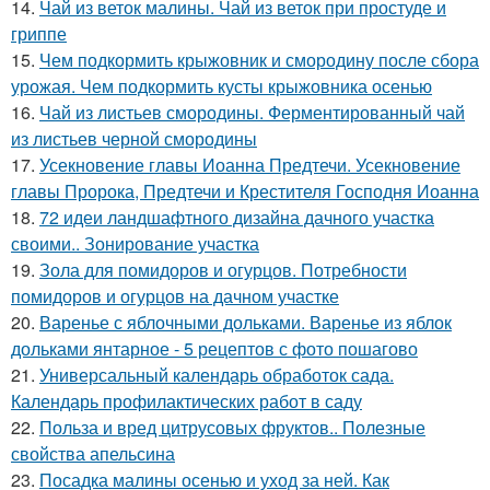
14.
Чай из веток малины. Чай из веток при простуде и
гриппе
15.
Чем подкормить крыжовник и смородину после сбора
урожая. Чем подкормить кусты крыжовника осенью
16.
Чай из листьев смородины. Ферментированный чай
из листьев черной смородины
17.
Усекновение главы Иоанна Предтечи. Усекновение
главы Пророка, Предтечи и Крестителя Господня Иоанна
18.
72 идеи ландшафтного дизайна дачного участка
своими.. Зонирование участка
19.
Зола для помидоров и огурцов. Потребности
помидоров и огурцов на дачном участке
20.
Варенье с яблочными дольками. Варенье из яблок
дольками янтарное - 5 рецептов с фото пошагово
21.
Универсальный календарь обработок сада.
Календарь профилактических работ в саду
22.
Польза и вред цитрусовых фруктов.. Полезные
свойства апельсина
23.
Посадка малины осенью и уход за ней. Как