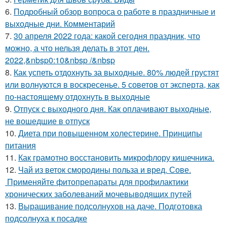
6.
Подробный обзор вопроса о работе в праздничные и
выходные дни. Комментарий
7.
30 апреля 2022 года: какой сегодня праздник, что
можно, а что нельзя делать в этот ден.
2022,&nbsp0:10&nbsp /&nbsp
8.
Как успеть отдохнуть за выходные. 80% людей грустят
или волнуются в воскресенье. 5 советов от эксперта, как
по-настоящему отдохнуть в выходные
9.
Отпуск с выходного дня. Как оплачивают выходные,
не вошедшие в отпуск
10.
Диета при повышенном холестерине. Принципы
питания
11.
Как грамотно восстановить микрофлору кишечника.
12.
Чай из веток смородины польза и вред. Сове.
Применяйте фитопрепараты для профилактики
хронических заболеваний мочевыводящих путей
13.
Выращивание подсолнухов на даче. Подготовка
подсолнуха к посадке