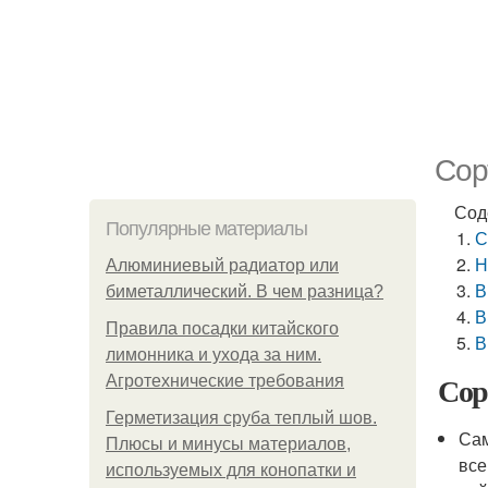
Сор
Сод
Популярные материалы
С
Н
Алюминиевый радиатор или
В
биметаллический. В чем разница?
В
Правила посадки китайского
В
лимонника и ухода за ним.
Сор
Агротехнические требования
Герметизация сруба теплый шов.
Сам
Плюсы и минусы материалов,
все
используемых для конопатки и