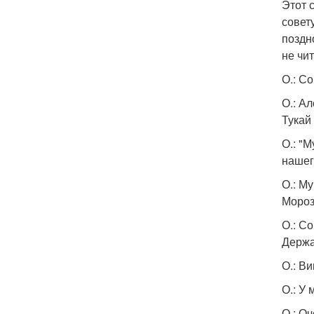
Этот 
совет
поздн
не чи
О.: С
О.: А
Тукай
О.: "
нашег
О.: М
Мороз
О.: С
Держа
О.: В
О.: У
О.: О