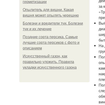
дей
герметизации
за 
Опылитель для вишни. Какая
«Тр
вишня может опылять черешню
пре
Выб
Болезни и вредители туи. Болезни
диа
туи и их лечение
шир
Поздние сорта персика. Самые
быт
лучшие сорта персиков с фото и
На 
описанием
гру
Искусственный газон, как
Пол
правильно уложить. Правила
опы
укладки искусственного газона
кам
нак
пле
Пол
сле
обя
вин