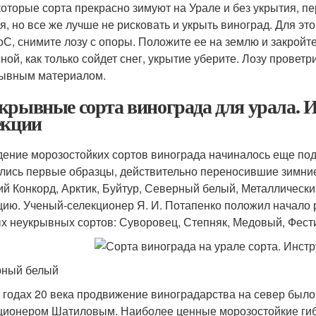
оторые сорта прекрасно зимуют на Урале и без укрытия, п
я, но все же лучше не рисковать и укрыть виноград. Для эт
оС, снимите лозу с опоры. Положите ее на землю и закройт
ной, как только сойдет снег, укрытие уберите. Лозу проветр
ывным материалом.
крывные сорта винограда для урала. И
екции
ение морозостойких сортов винограда начиналось еще под 
лись первые образцы, действительно переносившие зимние
ий Конкорд, Арктик, Буйтур, Северный белый, Металлическ
цию. Ученый-селекционер Я. И. Потапенко положил начало 
х неукрывных сортов: Суворовец, Степняк, Медовый, Фес
рный белый
х годах 20 века продвижение виноградарства на север бы
ционером Шатиловым. Наиболее ценные морозостойкие гиб