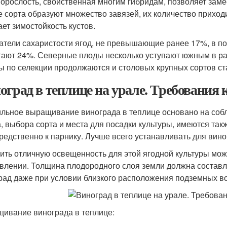
орослость, свойственная многим гибридам, позволяет замес
 сорта образуют множество завязей, их количество приход
ает зимостойкость кустов.
атели сахаристости ягод, не превышающие ранее 17%, в по
гают 24%. Северные плоды несколько уступают южным в раз
ы по селекции продолжаются и столовых крупных сортов ст
оград в теплице на урале. Требования 
льное выращивание винограда в теплице основано на собл
а, выбора сорта и места для посадки культуры, имеются т
редственно к парнику. Лучше всего устанавливать для вин
ить отличную освещенность для этой ягодной культуры мож
влении. Толщина плодородного слоя земли должна составля
рад даже при условии близкого расположения подземных во
ивание винограда в теплице: