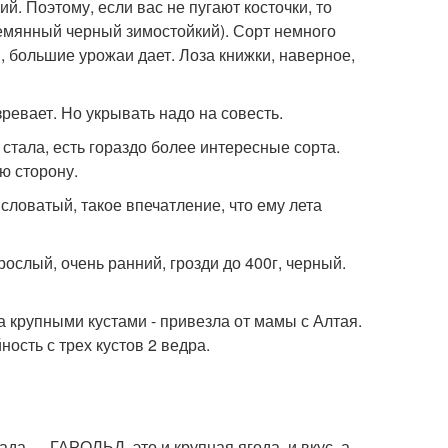
й. Поэтому, если вас не пугают косточки, то
ссемянный черный зимостойкий). Сорт немного
и, большие урожаи дает. Лоза книжки, наверное,
ревает. Но укрывать надо на совесть.
е стала, есть гораздо более интересные сорта.
ю сторону.
исловатый, такое впечатление, что ему лета
рослый, очень ранний, грозди до 400г, черный.
ла крупными кустами - привезла от мамы с Алтая.
ость с трех кустов 2 ведра.
ада — ГАРОЛЬД, это и крупная ягода, и вкус, а