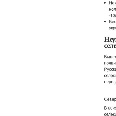
Нек
нол
-10
Вес
укр
Неу
сел
Вывед
появи
Русск
селек
первы
Севе
В 60-
селек