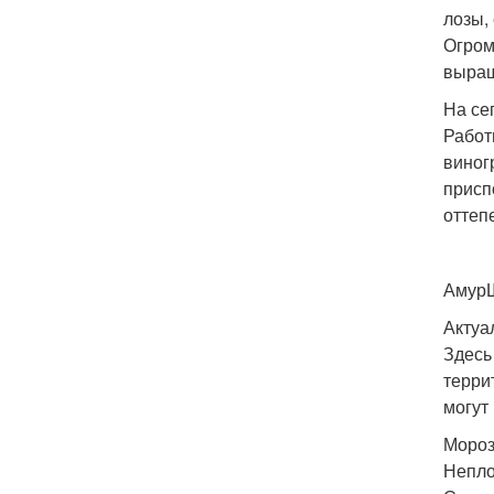
лозы,
Огром
выращ
На се
Работ
виног
присп
оттеп
АмурШ
Актуа
Здесь
терри
могут
Мороз
Непло