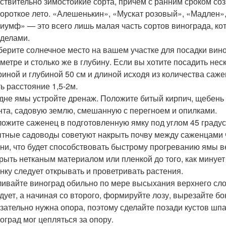
ствительно зимостойкие сорта, причем с ранним сроком со
короткое лето. «Алешенькин», «Мускат розовый», «Мадлен»
иумф» — это всего лишь малая часть сортов винограда, кот
делами.
ерите солнечное место на вашем участке для посадки вино
метре и столько же в глубину. Если вы хотите посадить нес
иной и глубиной 50 см и длиной исходя из количества саж
ь расстояние 1,5-2м.
дне ямы устройте дренаж. Положите битый кирпич, щебень и
нта, садовую землю, смешанную с перегноем и опилками.
ожите саженец в подготовленную ямку под углом 45 градус
тные садоводы советуют накрыть почву между саженцами
ни, что будет способствовать быстрому прогреванию ямы 
рыть нетканым материалом или пленкой до того, как минуе
нку следует открывать и проветривать растения.
ивайте виноград обильно по мере высыхания верхнего слоя
дует, а начиная со второго, формируйте лозу, вырезайте бо
зательно нужна опора, поэтому сделайте позади кустов шпа
оград мог цепляться за опору.