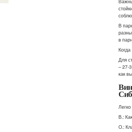
Важны
стойк
соблю
В пар
разны
в пар
Когда
Для с
– 27-
как в
Вин
Сиб
Легко
В.: К
О.: К