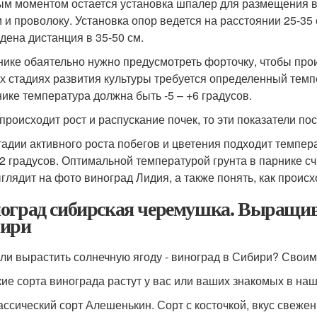
м моментом остается установка шпалер для размещения вет
и и проволоку. Установка опор ведется на расстоянии 25-35
дена дистанция в 35-50 см.
нике обаятельно нужно предусмотреть форточку, чтобы прои
х стадиях развития культуры требуется определенный темп
нике температура должна быть -5 – +6 градусов.
 происходит рост и распускание почек, то эти показатели по
тадии активного роста побегов и цветения подходит темпера
32 градусов. Оптимальной температурой грунта в парнике сч
ыглядит на фото виноград Лидия, а также понять, как проис
оград сибирская черемушка. Выращив
ири
 ли вырастить солнечную ягоду - виноград в Сибири? Свои
акие сорта винограда растут у вас или ваших знакомых в на
лассический сорт Алешенькин. Сорт с косточкой, вкус свежен