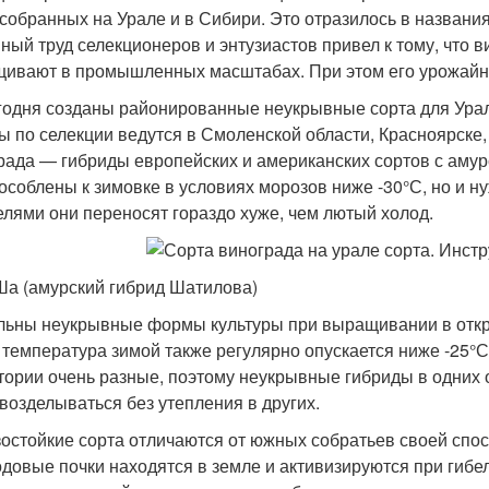
 собранных на Урале и в Сибири. Это отразилось в названи
ный труд селекционеров и энтузиастов привел к тому, что 
ивают в промышленных масштабах. При этом его урожайно
годня созданы районированные неукрывные сорта для Урал
ы по селекции ведутся в Смоленской области, Красноярске,
рада — гибриды европейских и американских сортов с амур
особлены к зимовке в условиях морозов ниже -30°С, но и н
елями они переносят гораздо хуже, чем лютый холод.
а (амурский гибрид Шатилова)
льны неукрывные формы культуры при выращивании в откр
 температура зимой также регулярно опускается ниже -25°
тории очень разные, поэтому неукрывные гибриды в одних 
 возделываться без утепления в других.
остойкие сорта отличаются от южных собратьев своей спос
довые почки находятся в земле и активизируются при гибе