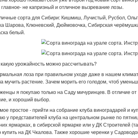
 главное- не капризный и отличное вызревание лозы.
тличные сорта для Сибири: Кишмиш, Лучистый, Русбол, Ольга
ка Шарова, Клюневский, Дюймовочка, Сибирская черёмушка
ска белый.
а какую урожайность можно рассчитывать?
ормальная лоза при правильном уходе даже в нашем климате
а мучить растение. Зачем морить его голодом, чтоб уменьш
аженцы я покупаю только на Саду мичуринцев. В отличие от
ие, и хороший выбор.
амое простое - прийти на собрание клуба виноградарей и к
аю у представителей клуба на центральном рынке по пятниц
них ярмарках, в сибирской ярмарке или у ДК Строителей (т
 купить на ДК Чкалова. Также хорошие черенки у Садоводо