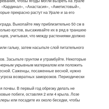
зревания, чтобы ягоды могли вызреть на Урале
, «Кардинал», «Анастасия», «Аметистовый»,
орые прекрасно растут на Урале и за его
града. Выкопайте яму приблизительно 50 см в
колько кустов, высаживайте их в ряд в траншею
енцев, учитывая, что между растениями должно
ли гальку, затем насыпьте слой питательного
ов. Засыпьте грунтом и утрамбуйте. Некоторые
 черным укрывным материалом или положить
весной. Саженцы, посаженные весной, нужно
т угроза возвратных заморозков. Периодически
 почвы. В первый год обрезку делать не
ковые побеги, оставляя 2 или 4 крыла. Лозе
леры или посадите их около беседки, чтобы