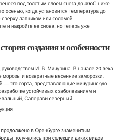
еренося под толстым слоем снега до 40оС ниже
ого осенью, когда установится температура до
е сверху лапником или соломой.
ите и накройте ее снова, но теперь уже
стория создания и особенности
руководством И. В. Мичурина. В начале 20 века
 морозы и возвратные весенние заморозки.
ий — это сорта, представляющие мичуринскую
разработке устойчивых к заболеваниям и
тивальный, Саперави северный.
ло продолжено в Оренбурге знаменитым
риды получались при селекции диких видов