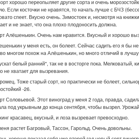
сорт хорошо переопыляет другие сорта и очень морозостойки
ую. Если косточки не нравятся, то начать лучше с БЧЗ (бе
овато спеет. Вкусно очень. Зимостоек и, несмотря на книжк
тает и не знает, что она плохо плодоносить должна.
орт Алёшенькин. Очень нам нравится. Вкусный и хорошо выз
лешенькин у меня есть, он болеет. Сейчас садить его я бы н
 во многом похож на Алёшенькин, но много отличий в лучшу
Мускат белый ранний", так не в восторге пока. Мелковатый, к
о не хватает для вызревания.
уромец. Тоже старый сорт, но практически не болеет, сильно
остойкий -26.
орт Соловьевой. Этот виноград у меня 2 года, правда, сади
ла под укрывным до конца сентября, чтобы вызрел. Урожайн
икинг красавец, вкусный, и лоза вызревает превосходно.
 меня растет Багровый, Тассон, Гарольд. Очень довольны.
чень хорошо показал себя уже второй год новый сорт виногр