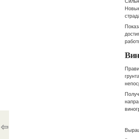
Сильн
Новые
страд
Показ
дости
работ
Вин
Прави
грунт
непос
Получ
напра
виног
⇦
Выращ