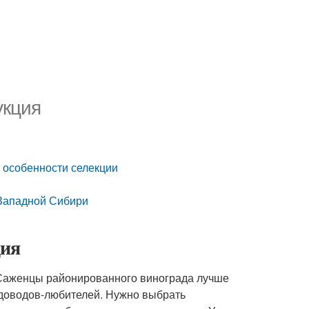
укция
 особенности селекции
 Западной Сибири
ция
 Саженцы районированного винограда лучше
адоводов-любителей. Нужно выбрать