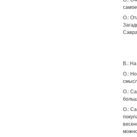
самое
О.: О
Загад
Савра
В.: Н
О.: Н
смысл
О.: С
больш
О.: С
покуп
весен
можно