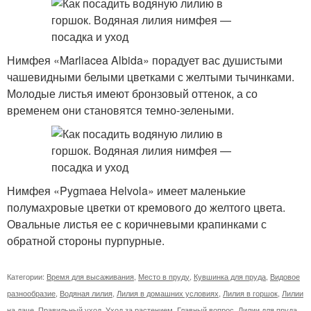
Нимфея «Marliacea Albida» порадует вас душистыми
чашевидными белыми цветками с желтыми тычинками.
Молодые листья имеют бронзовый оттенок, а со
временем они становятся темно-зелеными.
Нимфея «Pygmaea Helvola» имеет маленькие
полумахровые цветки от кремового до желтого цвета.
Овальные листья ее с коричневыми крапинками с
обратной стороны пурпурные.
Категории:
Время для высаживания
,
Место в пруду
,
Кувшинка для пруда
,
Видовое
разнообразие
,
Водяная лилия
,
Лилия в домашних условиях
,
Лилия в горшок
,
Лилии
на даче
,
Правильный уход
,
Уход за растением
,
Главный вопрос
,
Лилии для пруда