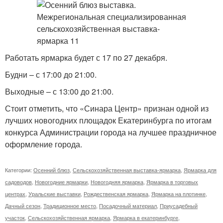
Работать ярмарка будет с 17 по 27 декабря.
Будни – с 17:00 до 21:00.
Выходные – с 13:00 до 21:00.
Стоит отметить, что «Синара Центр» признан одной из
лучших новогодних площадок Екатеринбурга по итогам
конкурса Администрации города на лучшее праздничное
оформление города.
Категории:
Осенний блюз
,
Сельскохозяйственная выставка-ярмарка
,
Ярмарка для
садоводов
,
Новогодние ярмарки
,
Новогодняя ярмарка
,
Ярмарка в торговых
центрах
,
Уральские выставки
,
Рождественская ярмарка
,
Ярмарка на плотинке
,
Дачный сезон
,
Традиционное место
,
Посадочный материал
,
Приусадебный
участок
,
Сельскохозяйственная ярмарка
,
Ярмарка в екатеринбурге
,