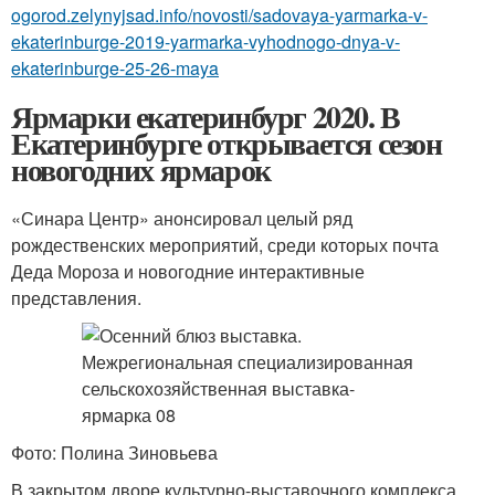
ogorod.zelynyjsad.info/novosti/sadovaya-yarmarka-v-
ekaterinburge-2019-yarmarka-vyhodnogo-dnya-v-
ekaterinburge-25-26-maya
Ярмарки екатеринбург 2020. В
Екатеринбурге открывается сезон
новогодних ярмарок
«Синара Центр» анонсировал целый ряд
рождественских мероприятий, среди которых почта
Деда Мороза и новогодние интерактивные
представления.
Фото: Полина Зиновьева
В закрытом дворе культурно-выставочного комплекса