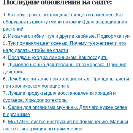
Последние обновления на сайте:
1.
Как обустроить школку для сеянцев и саженцев. Как
оборудовать школку (мини питомник) для выращивания
растений
2.
Из-за чего гибнут туя и другие хвойные. Подкормка туи
3.
Туи поменяли цвет осенью. Почему туя желтеет и что
надо делать, чтобы ее спасти
4.
Посадка и уход за лимонником. Как посадить
5.
Дымовая шашка для теплицы от заморозка. Принцип
действия
6.
Лечебное питание при холециститах. Принципы диеты
при хроническом холецистите
7.
Лучшие продукты для восстановления хрящей и
суставов. Хондропротекторы
8.
Селен для организма мужчины. Для чего нужен селен
в организме
9.
МАЛИНЫ листья инструкция по применению. Малины
листья : инструкция по применению