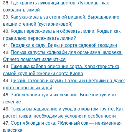
38.
Где хранить луковицы цветов. Луковицы: как
сохранить зимой
39.
Как ухаживать за степной вишней. Выращивание
вишни степной (кустарниковой)
40.
Когда пересаживать и обрезать лилии. Когда и как
правильно пересаживать лилии?
41.
Гвоздики в саду. Виды и сорта садовой гвоздики
42.
Польза капусты кольраби для организма человека.
От чего помогает излечиться
43.
Ежевика кайова описание сорта. Характеристика
самой крупной ежевики сорта Киова
44.
Дизайн газонов и клумб. Газоны и цветники на даче:
фото необычных идей
45.
Заболевания туи и их лечение. Болезни туи и их
лечение
46.
Тыквы выращивание и уход в открытом грунте. Как
растет тыква: необходимые условия и особенности
47.
Сорт яблок для сока. Яблочный сок — неизменная
классика