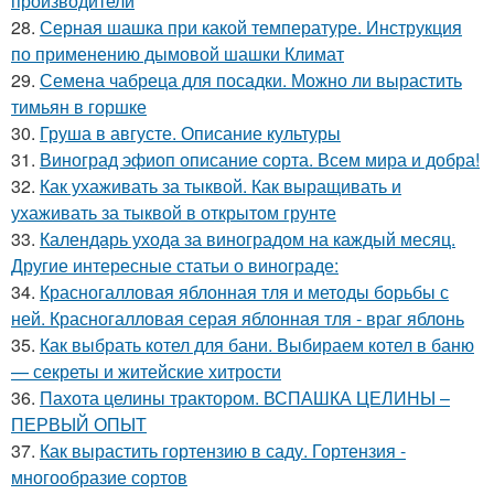
производители
28.
Серная шашка при какой температуре. Инструкция
по применению дымовой шашки Климат
29.
Семена чабреца для посадки. Можно ли вырастить
тимьян в горшке
30.
Груша в августе. Описание культуры
31.
Виноград эфиоп описание сорта. Всем мира и добра!
32.
Как ухаживать за тыквой. Как выращивать и
ухаживать за тыквой в открытом грунте
33.
Календарь ухода за виноградом на каждый месяц.
Другие интересные статьи о винограде:
34.
Красногалловая яблонная тля и методы борьбы с
ней. Красногалловая серая яблонная тля - враг яблонь
35.
Как выбрать котел для бани. Выбираем котел в баню
— секреты и житейские хитрости
36.
Пахота целины трактором. ВСПАШКА ЦЕЛИНЫ –
ПЕРВЫЙ ОПЫТ
37.
Как вырастить гортензию в саду. Гортензия -
многообразие сортов