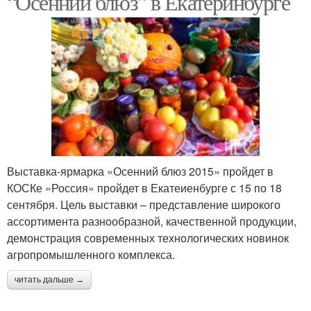
“Осенний блюз” в Екатеринбурге
Ярмарка в коске
Православная ярмарка
Ярмарка в
Сельскохозяйственные
екатеринбурге
ярмарки
Выставка-ярмарка «Осенний блюз 2015» пройдет в
КОСКе «Россия» пройдет в Екатеиенбурге с 15 по 18
сентября. Цель выставки – представление широкого
Рождественская
Ярмарка для садоводов
ассортимента разнообразной, качественной продукции,
ярмарка
демонстрация современных технологических новинок
агропромышленного комплекса.
читать дальше →
Садовая ярмарка
Белорусские ярмарки