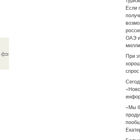
туриз
Если 
получ
возмо
росси
ОАЭ и
милли
⇦
При э
хорош
спрос
Сегод
«Ново
инфор
«Мы б
проду
пообщ
Екате