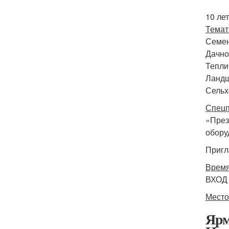
10 ле
Темат
Семен
Дачно
Тепли
Ландш
Сельх
Спецп
«През
обору
Пригл
Время
ВХОД
Место
Ярм