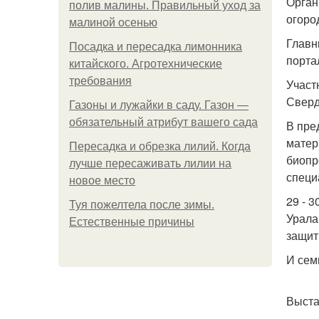
Орган
полив малины. Правильный уход за
огоро
малиной осенью
Главн
Посадка и пересадка лимонника
порта
китайского. Агротехнические
требования
Участ
Сверд
Газоны и лужайки в саду. Газон —
обязательный атрибут вашего сада
В пре
матер
Пересадка и обрезка лилий. Когда
биопр
лучше пересаживать лилии на
специ
новое место
29 - 
Туя пожелтела после зимы.
Урала
Естественные причины
защит
И сем
Выст