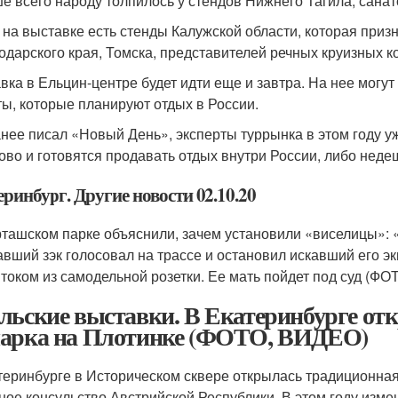
е всего народу толпилось у стендов Нижнего Тагила, сана
 на выставке есть стенды Калужской области, которая призн
одарского края, Томска, представителей речных круизных к
вка в Ельцин-центре будет идти еще и завтра. На нее могут
ты, которые планируют отдых в России.
анее писал «Новый День», эксперты туррынка в этом году 
ово и готовятся продавать отдых внутри России, либо нед
ринбург. Другие новости 02.10.20
ташском парке объяснили, зачем установили «виселицы»: 
вший зэк голосовал на трассе и остановил искавший его эк
 током из самодельной розетки. Ее мать пойдет под суд (ФОТ
льские выставки. В Екатеринбурге от
арка на Плотинке (ФОТО, ВИДЕО)
теринбурге в Историческом сквере открылась традиционна
ное консульство Австрийской Республики. В этом году изме