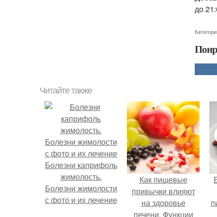
до 21:
Категори
Понр
Читайте также
Болезни каприфоль
жимолость.
Как пищевые
Болезни жимолости
привычки влияют
с фото и их лечение
на здоровье
п
печени. Функции