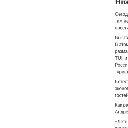
Ниж
Сегод
там н
посет
Выста
В это
разма
TUI, 
Росси
турис
Естес
эконо
госте
Как р
Андре
«Летн