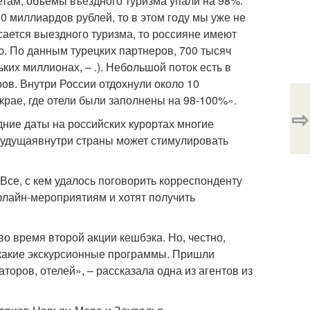
етам, объемы въездного туризма упали на 98%.
10 миллиардов рублей, то в этом году мы уже не
сается выездного туризма, то россияне имеют
ю. По данным турецких партнеров, 700 тысяч
ких миллионах, – .). Небольшой поток есть в
ов. Внутри России отдохнули около 10
рае, где отели были заполнены на 98-100%».
⇨
дние даты на российских курортах многие
 будущаявнутри страны может стимулировать
Все, с кем удалось поговорить корреспонденту
офлайн-мероприятиям и хотят получить
о время второй акции кешбэка. Но, честно,
де какие экскурсионные программы. Пришли
оров, отелей», – рассказала одна из агентов из