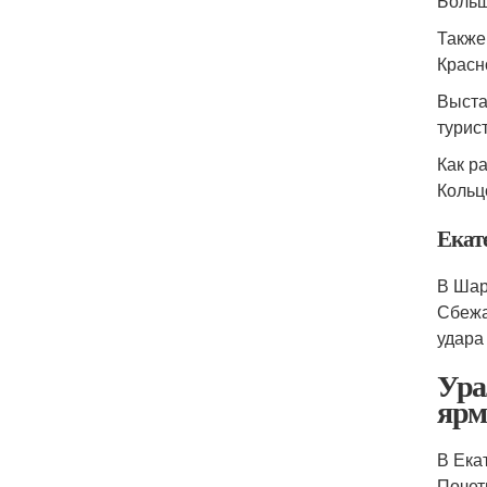
Больш
Также
Красн
Выста
турис
Как р
Кольц
Екате
В Шар
Сбежа
удара
Ура
ярм
В Ека
Почет