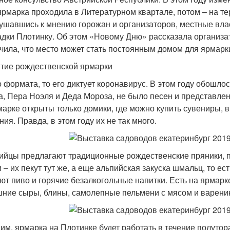
ярмарка проходила в Литературном квартале, потом – на те
ушавшись к мнению горожан и организаторов, местные вла
дки Плотинку. Об этом «Новому Дню» рассказала организ
чила, что место может стать постоянным домом для ярмарк
тие рождественской ярмарки
о формата, то его диктует коронавирус. В этом году обошло
а, Пера Ноэля и Деда Мороза, не было песен и представлен
марке открыты только домики, где можно купить сувениры, 
ия. Правда, в этом году их не так много.
ийцы предлагают традиционные рождественские пряники, пе
 – их пекут тут же, а еще альпийская закуска шмальц, то ес
ют пиво и горячие безалкогольные напитки. Есть на ярмар
ние сыры, блины, самолепные пельмени с мясом и вареник
им, ярмарка на Плотинке будет работать в течение полутора 