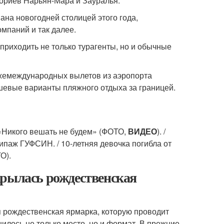
ториев Нарьян-Мара и Зауралья.
ана новогодней столицей этого года,
омпаний и так далее.
 приходить не только турагенты, но и обычные
ужемеждународных вылетов из аэропорта
ешевые варианты пляжного отдыха за границей.
«Никого вешать не будем» (ФОТО,
ВИДЕО
). /
ипаж ГУФСИН. / 10-летняя девочка погибла от
О).
крылась рождественская
я рождественская ярмарка, которую проводит
нилось не только место, но и формат. В прежние