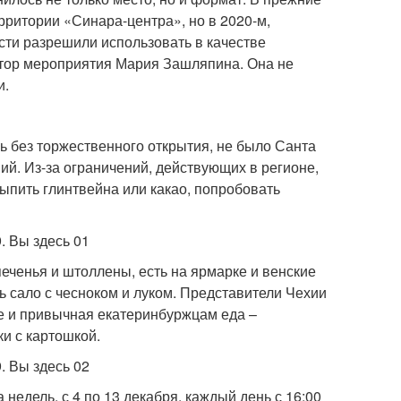
рритории «Синара-центра», но в 2020-м,
сти разрешили использовать в качестве
атор мероприятия Мария Зашляпина. Она не
и.
сь без торжественного открытия, не было Санта
ий. Из-за ограничений, действующих в регионе,
выпить глинтвейна или какао, попробовать
ченья и штоллены, есть на ярмарке и венские
ть сало с чесноком и луком. Представители Чехии
ке и привычная екатеринбуржцам еда –
и с картошкой.
недель, с 4 по 13 декабря, каждый день с 16:00