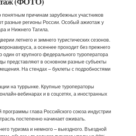
отаж (ФОТО)
По понятным причинам зарубежных участников
ют разные регионы России. Особый ажиотаж у
ра и Нижнего Тагила.
верии летнего и зимнего туристических сезонов.
коронавируса, а осеннее проходит без прежнего
его один от крупного федерального туроператора
енды представляют в основном разные субъекты
мещения. На стендах – буклеты с подробностями
уации на туррынке. Крупные туроператоры
 онлайн-вебинарах и в соцсетях, а иностранных
ой программы глава Российского союза индустрии
отрасль постепенно начинает оживать.
его туризма и немного – выездного. Въездной