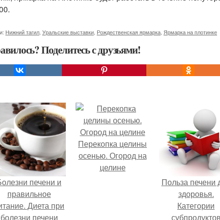
00.
и:
Нижний тагил
,
Уральские выставки
,
Рождественская ярмарка
,
Ярмарка на плотинке
авилось? Поделитесь с друзьями!
Перекопка целины
осенью. Огород на
целине
Болезни печени и
Польза печени 
правильное
здоровья.
итание. Диета при
Категории
болезни печени
субпродукто