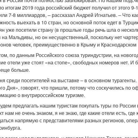
м в России почти полностью заблокирован. По нашим подсч
по итогам 2019 года российский бюджет получил от этого 9-
или 7-8 миллиардов, – рассказал Андрей Игнатьев. – Что ка
жность выехать в 10 стран, но основной поток едет в Турци
ян уже посетили страну (в прошлые годы речь шла о несколь
 на Мальдивы, но он несущественный, поскольку нет чартер
онов человек, преимущественно в Крыму и Краснодарском к
том, по данным Российского союза туриндустрии, на нового
ие отели уже стоят «на стопе», свободных номеров нет. И
 еще больше.
ня среди посетителей на выставке – в основном турагенты. 
го Дня», говорят, что пришли, потому что соскучились по 
мацию о внутрироссийском туризме.
удем предлагать нашим туристам покупать туры по России в
кт нам не очень знаком, я не знаю, где какие отели есть, г
аться напрямую с представителями разных регионов, операт
ринбурга.