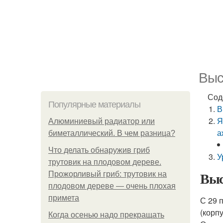
Выс
Сод
Популярные материалы
В
Я
Алюминиевый радиатор или
а
биметаллический. В чем разница?
Что делать обнаружив гриб
У
трутовик на плодовом дереве.
Выс
Прожорливый гриб: трутовик на
плодовом дереве — очень плохая
примета
С 29 
(корп
Когда осенью надо прекращать