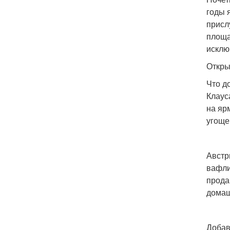
годы 
присл
площа
исклю
Откры
Что д
Клаус
на яр
угощен
Австр
вафли
прода
домаш
Добав