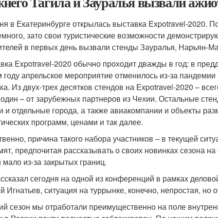
него Тагила и Зауралья вызвали ажи
ня в Екатеринбурге открылась выставка Expotravel-2020. 
емного, зато свои туристические возможности демонстриру
ителей в первых день вызвали стенды Зауралья, Нарьян-Ма
вка Expotravel-2020 обычно проходит дважды в год: в предд
м году апрельское мероприятие отменилось из-за пандемии 
ха. Из двух-трех десятков стендов на Expotravel-2020 – вс
и один – от зарубежных партнеров из Чехии. Остальные ст
и и отдельные города, а также авиакомпании и объекты раз
тических программ, ценами и так далее.
твенно, причина такого набора участников – в текущей сит
мят, предпочитая рассказывать о своих новинках сезона на
й мало из-за закрытых границ.
ассказал сегодня на одной из конференций в рамках делов
й Игнатьев, ситуация на туррынке, конечно, непростая, но 
ий сезон мы отработали преимущественно на поле внутренн