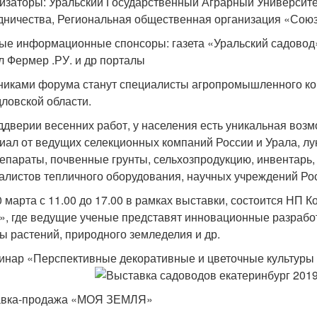
изаторы: Уральский Государственный Аграрный Университе
дничества, Региональная общественная организация «Союз
ые информационные спонсоры: газета «Уральский садовод»
л Фермер .РУ. и др порталы
никами форума станут специалисты агропромышленного ком
ловской области.
ддверии весенних работ, у населения есть уникальная воз
иал от ведущих селекционных компаний России и Урала, лук
епараты, почвенные грунты, сельхозпродукцию, инвентарь,
алистов тепличного оборудования, научных учреждений Рос
30 марта с 11.00 до 17.00 в рамках выставки, состоится Н
», где ведущие ученые представят инновационные разработ
ы растений, природного земледелия и др.
инар «Перспективные декоративные и цветочные культуры 
авка-продажа «МОЯ ЗЕМЛЯ»