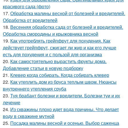
красивого сада (фото)
17.
Обработка малины весной от болезней и вредителей.
Обработка от вредителей
18.
Весенняя обработка сада от болезней и вредителей.
Обработка смородины и крыжовника весной
19.
Как употреблять грейпфрут для похудения. Как
действует грейпфрут, сжигает ли жир и как его лучше
есть для похудения и с пользой для организма
20.
Как самостоятельно вырастить фрукты дома.
Добавление статьи в новую подборку
21.
Клевер когда собирать. Когда собирать клевер
22.
Как утеплить дом из бруса теплым швом. Нюансы
внутреннего утепления сруба
23.
Туя брабант болезни и вредители. Болезни туи и их
лечение
24.
Из скважины плохо идет вода причины. Что делает
воду в скважине мутной
25.
Посадка малины весной и осенью. Выбор саженца