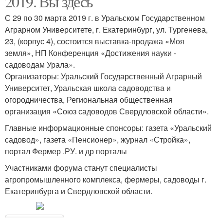
2019. Вы здесь
С 29 по 30 марта 2019 г. в Уральском Государственном
Аграрном Университете, г. Екатеринбург, ул. Тургенева,
Ярмарка в
Сельскохозяйственные
23, (корпус 4), состоится выставка-продажа «Моя
екатеринбурге
ярмарки
земля», НП Конференция «Достижения науки -
садоводам Урала».
Организаторы: Уральский Государственный Аграрный
Университет, Уральская школа садоводства и
Садовая ярмарка
Ярмарка в коск
огородничества, Региональная общественная
организация «Союз садоводов Свердловской области».
Главные информационные спонсоры: газета «Уральский
садовод», газета «Пенсионер», журнал «Стройка»,
Православная ярмарка
Индийская ярмарка
портал Фермер .РУ. и др порталы
Участниками форума станут специалисты
агропромышленного комплекса, фермеры, садоводы г.
Екатеринбурга и Свердловской области.