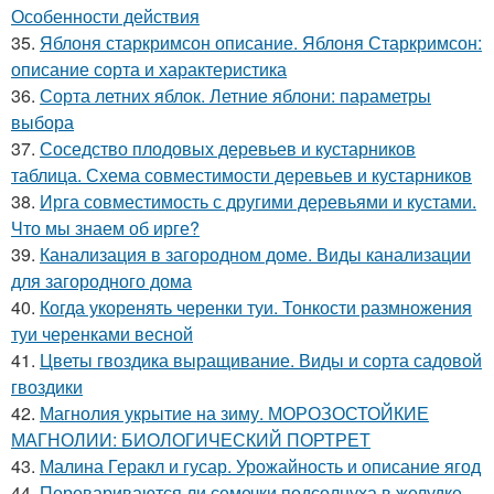
Особенности действия
35.
Яблоня старкримсон описание. Яблоня Старкримсон:
описание сорта и характеристика
36.
Сорта летних яблок. Летние яблони: параметры
выбора
37.
Соседство плодовых деревьев и кустарников
таблица. Схема совместимости деревьев и кустарников
38.
Ирга совместимость с другими деревьями и кустами.
Что мы знаем об ирге?
39.
Канализация в загородном доме. Виды канализации
для загородного дома
40.
Когда укоренять черенки туи. Тонкости размножения
туи черенками весной
41.
Цветы гвоздика выращивание. Виды и сорта садовой
гвоздики
42.
Магнолия укрытие на зиму. МОРОЗОСТОЙКИЕ
МАГНОЛИИ: БИОЛОГИЧЕСКИЙ ПОРТРЕТ
43.
Малина Геракл и гусар. Урожайность и описание ягод
44.
Перевариваются ли семечки подсолнуха в желудке.