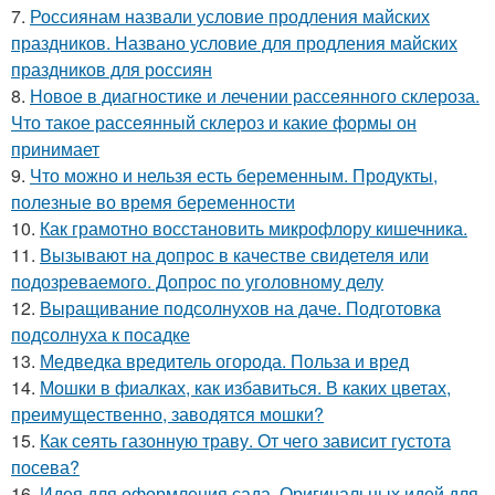
7.
Россиянам назвали условие продления майских
праздников. Названо условие для продления майских
праздников для россиян
8.
Новое в диагностике и лечении рассеянного склероза.
Что такое рассеянный склероз и какие формы он
принимает
9.
Что можно и нельзя есть беременным. Продукты,
полезные во время беременности
10.
Как грамотно восстановить микрофлору кишечника.
11.
Вызывают на допрос в качестве свидетеля или
подозреваемого. Допрос по уголовному делу
12.
Выращивание подсолнухов на даче. Подготовка
подсолнуха к посадке
13.
Медведка вредитель огорода. Польза и вред
14.
Мошки в фиалках, как избавиться. В каких цветах,
преимущественно, заводятся мошки?
15.
Как сеять газонную траву. От чего зависит густота
посева?
16.
Идея для оформления сада. Оригинальных идей для