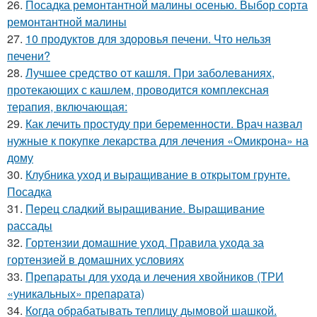
26.
Посадка ремонтантной малины осенью. Выбор сорта
ремонтантной малины
27.
10 продуктов для здоровья печени. Что нельзя
печени?
28.
Лучшее средство от кашля. При заболеваниях,
протекающих с кашлем, проводится комплексная
терапия, включающая:
29.
Как лечить простуду при беременности. Врач назвал
нужные к покупке лекарства для лечения «Омикрона» на
дому
30.
Клубника уход и выращивание в открытом грунте.
Посадка
31.
Перец сладкий выращивание. Выращивание
рассады
32.
Гортензии домашние уход. Правила ухода за
гортензией в домашних условиях
33.
Препараты для ухода и лечения хвойников (ТРИ
«уникальных» препарата)
34.
Когда обрабатывать теплицу дымовой шашкой.