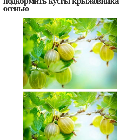
подкормить кусты крыжовника
осенью