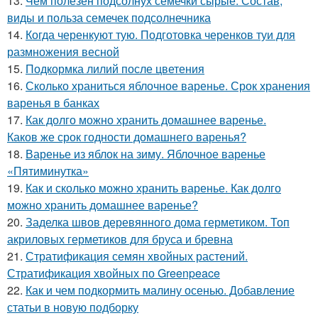
13.
Чем полезен подсолнух семечки сырые. Состав,
виды и польза семечек подсолнечника
14.
Когда черенкуют тую. Подготовка черенков туи для
размножения весной
15.
Подкормка лилий после цветения
16.
Сколько храниться яблочное варенье. Срок хранения
варенья в банках
17.
Как долго можно хранить домашнее варенье.
Каков же срок годности домашнего варенья?
18.
Варенье из яблок на зиму. Яблочное варенье
«Пятиминутка»
19.
Как и сколько можно хранить варенье. Как долго
можно хранить домашнее варенье?
20.
Заделка швов деревянного дома герметиком. Топ
акриловых герметиков для бруса и бревна
21.
Стратификация семян хвойных растений.
Стратификация хвойных по Greenpeace
22.
Как и чем подкормить малину осенью. Добавление
статьи в новую подборку