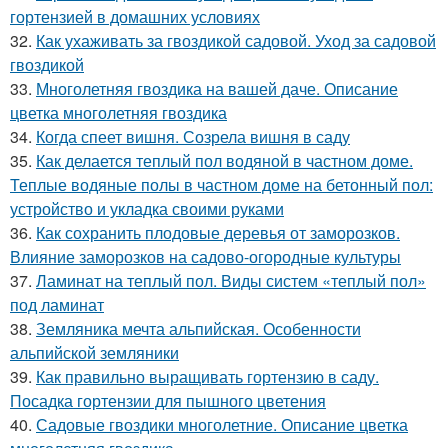
гортензией в домашних условиях
32.
Как ухаживать за гвоздикой садовой. Уход за садовой
гвоздикой
33.
Многолетняя гвоздика на вашей даче. Описание
цветка многолетняя гвоздика
34.
Когда спеет вишня. Созрела вишня в саду
35.
Как делается теплый пол водяной в частном доме.
Теплые водяные полы в частном доме на бетонный пол:
устройство и укладка своими руками
36.
Как сохранить плодовые деревья от заморозков.
Влияние заморозков на садово-огородные культуры
37.
Ламинат на теплый пол. Виды систем «теплый пол»
под ламинат
38.
Земляника мечта альпийская. Особенности
альпийской земляники
39.
Как правильно выращивать гортензию в саду.
Посадка гортензии для пышного цветения
40.
Садовые гвоздики многолетние. Описание цветка