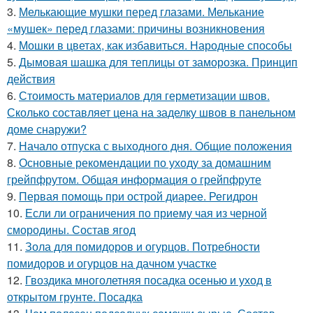
3.
Мелькающие мушки перед глазами. Мелькание
«мушек» перед глазами: причины возникновения
4.
Мошки в цветах, как избавиться. Народные способы
5.
Дымовая шашка для теплицы от заморозка. Принцип
действия
6.
Стоимость материалов для герметизации швов.
Сколько составляет цена на заделку швов в панельном
доме снаружи?
7.
Начало отпуска с выходного дня. Общие положения
8.
Основные рекомендации по уходу за домашним
грейпфрутом. Общая информация о грейпфруте
9.
Первая помощь при острой диарее. Регидрон
10.
Если ли ограничения по приему чая из черной
смородины. Состав ягод
11.
Зола для помидоров и огурцов. Потребности
помидоров и огурцов на дачном участке
12.
Гвоздика многолетняя посадка осенью и уход в
открытом грунте. Посадка