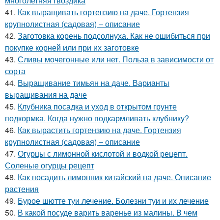
многолетняя гвоздика
41.
Как выращивать гортензию на даче. Гортензия
крупнолистная (садовая) – описание
42.
Заготовка корень подсолнуха. Как не ошибиться при
покупке корней или при их заготовке
43.
Сливы мочегонные или нет. Польза в зависимости от
сорта
44.
Выращивание тимьян на даче. Варианты
выращивания на даче
45.
Клубника посадка и уход в открытом грунте
подкормка. Когда нужно подкармливать клубнику?
46.
Как вырастить гортензию на даче. Гортензия
крупнолистная (садовая) – описание
47.
Огурцы с лимонной кислотой и водкой рецепт.
Соленые огурцы рецепт
48.
Как посадить лимонник китайский на даче. Описание
растения
49.
Бурое шютте туи лечение. Болезни туи и их лечение
50.
В какой посуде варить варенье из малины. В чем