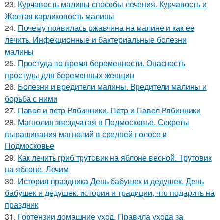
23.
Курчавость малины способы лечения. Курчавость и
Желтая карликовость малины
24.
Почему появилась ржавчина на малине и как ее
лечить. Инфекционные и бактериальные болезни
малины
25.
Простуда во время беременности. Опасность
простуды для беременных женщин
26.
Болезни и вредители малины. Вредители малины и
борьба с ними
27.
Павел и петр Рябинники. Петр и Павел Рябинники
28.
Магнолия звездчатая в Подмосковье. Секреты
выращивания магнолий в средней полосе и
Подмосковье
29.
Как лечить гриб трутовик на яблоне весной. Трутовик
на яблоне. Лечим
30.
История праздника День бабушек и дедушек. День
бабушек и дедушек: история и традиции, что подарить на
праздник
31.
Гортензии домашние уход. Правила ухода за