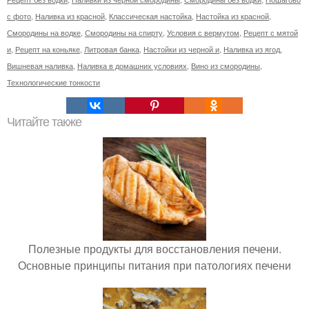
с фото
,
Наливка из красной
,
Классическая настойка
,
Настойка из красной
,
Смородины на водке
,
Смородины на спирту
,
Условия с вермутом
,
Рецепт с мятой
и
,
Рецепт на коньяке
,
Литровая банка
,
Настойки из черной и
,
Наливка из ягод
,
Вишневая наливка
,
Наливка в домашних условиях
,
Вино из смородины
,
Технологические тонкости
Читайте также
Полезные продукты для восстановления печени.
Основные принципы питания при патологиях печени