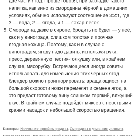
две части ягод. Проще говоря, при закладке такого
напитка, как вино из смородины чёрной в домашних
условиях, обычно используют соотношение 3:2:1, где
3 — вода, 2 — ягода, и 1 — сахар-песок.
Смородина, даже в сиропе, бродить не будет — у неё,
как и у винограда, слишком толстая и прочная
ягодная кожица. Поэтому, как и в случае с
виноградом, ягоду надо давить, используя руки,
пресс, деревянную пестик-толкушку или, в крайнем
случае, мясорубку. Встречающиеся иногда советы
использовать для измельчения этих чёрных ягод
блендер можно проигнорировать: вращающиеся на
большой скорости ножи перемелят и семена ягод, а
это придаст готовому вину слишком терпкий, вяжущий
вкус. В крайнем случае подойдёт миксер с неострыми
краями насадок и небольшой скоростью вращения.
Категории:
Наливка из черной смородины
,
Смородины в домашних условиях
,
Рецепт без водки
,
Наливки из черной смородины
,
Смородины без водки
,
Пошагово