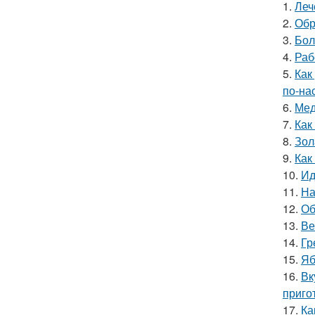
1.
Леч
2.
Обр
3.
Бол
4.
Раб
5.
Как
по-на
6.
Мед
7.
Как
8.
Зол
9.
Как
10.
Ид
11.
На
12.
Об
13.
Ве
14.
Гр
15.
Яб
16.
Вк
приго
17.
Ка