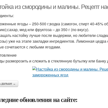
тойка из смородины и малины. Рецепт на
диенты:
оженные ягоды – 250-500 г;водка (самогон, спирт 40-45% об.)
ю);сахар, мед или фруктоза – до 350 г (по вкусу).
ащать настойку лучше после выдержки, но любители сладких
озы) уже на этапе закладки ингредиентов. Лимонная цедра
ые сочетаются с любыми ягодами.
товление
оды разморозить и сложить в стеклянную бутылку или банку 
ь дальше →
ледние обновления на сайте: