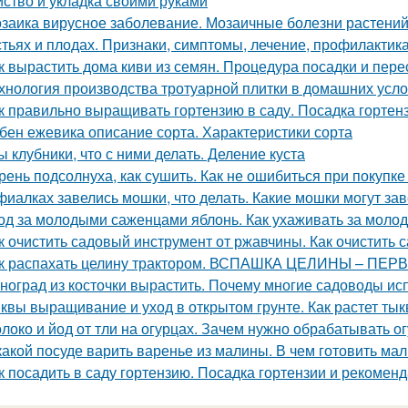
йство и укладка своими руками
заика вирусное заболевание. Мозаичные болезни растений.
стьях и плодах. Признаки, симптомы, лечение, профилактик
к вырастить дома киви из семян. Процедура посадки и пере
хнология производства тротуарной плитки в домашних усло
к правильно выращивать гортензию в саду. Посадка гортен
бен ежевика описание сорта. Характеристики сорта
ы клубники, что с ними делать. Деление куста
рень подсолнуха, как сушить. Как не ошибиться при покупке
фиалках завелись мошки, что делать. Какие мошки могут за
од за молодыми саженцами яблонь. Как ухаживать за мол
к очистить садовый инструмент от ржавчины. Как очистить
к распахать целину трактором. ВСПАШКА ЦЕЛИНЫ – ПЕ
ноград из косточки вырастить. Почему многие садоводы ис
квы выращивание и уход в открытом грунте. Как растет ты
локо и йод от тли на огурцах. Зачем нужно обрабатывать 
какой посуде варить варенье из малины. В чем готовить ма
к посадить в саду гортензию. Посадка гортензии и рекоменд