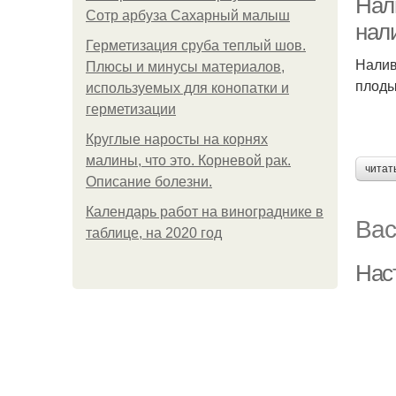
Нал
Сотр арбуза Сахарный малыш
нал
Герметизация сруба теплый шов.
Налив
Плюсы и минусы материалов,
плоды
используемых для конопатки и
герметизации
Круглые наросты на корнях
малины, что это. Корневой рак.
читат
Описание болезни.
Календарь работ на винограднике в
Вас
таблице, на 2020 год
Наст