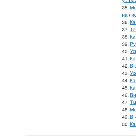
устро
35.
Мо
на ли
36.
Ка
37.
Те
38.
Ка
39.
Ру
40.
Ус
41.
Ко
42.
В 
43.
Ух
44.
Ка
45.
Ка
46.
Ви
47.
Ты
48.
Мо
49.
В 
50.
Ка