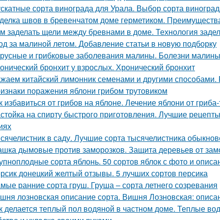
скатные сорта винограда для Урала. Выбор сорта виногра
делка швов в бревенчатом доме герметиком. Преимуществ
м заделать щели между бревнами в доме. Технология задел
од за малиной летом. Добавление статьи в новую подборку
русные и грибковые заболевания малины. Болезни малины 
онический бронхит у взрослых. Хронический бронхит
жаем китайский лимонник семенами и другими способами.
изнаки поражения яблони грибом трутовиком
к избавиться от грибов на яблоне. Лечение яблони от гриба
стойка на спирту быстрого приготовления. Лучшие рецепт
иях
сячелистник в саду. Лучшие сорта тысячелистника обыкнов
шка дымовые против заморозков. Защита деревьев от зам
упноплодные сорта яблонь. 50 сортов яблок с фото и опис
рсик донецкий желтый отзывы. 5 лучших сортов персика
мые ранние сорта груш. Груша – сорта летнего созревания
шня лозновская описание сорта. Вишня Лозновская: описа
к делается теплый пол водяной в частном доме. Теплые во