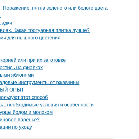
 Поражение, пятна зеленого или белого цвета
а
садки
виях. Какая тротуарная плитка лучше?
зии для пышного цветения
 корней или при их заготовке
вестись на фиалках
одыми яблонями
 садовые инструменты от ржавчины
РВЫЙ ОПЫТ
пользуют этот способ
ква: необходимые условия и особенности
огурцы йодом и молоком
линовое варенье?
ации по уходу