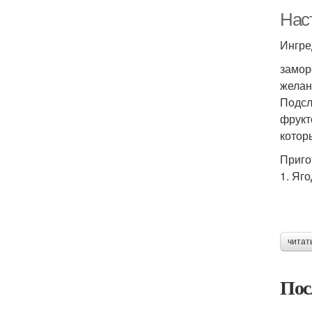
Нас
Ингре
замор
желани
Подсл
фрукт
котор
Приго
1. Яг
читат
Пос