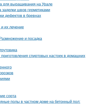
да для выращивания на Урале
а заделки швов герметиками
ки дефектов в бревнах
и их лечение
 Размножение и посадка
-трутовика
ы приготовления спиртовых настоек в домашних
енного
орозков
аниями
ние сорта
дяные полы в частном доме на бетонный пол: