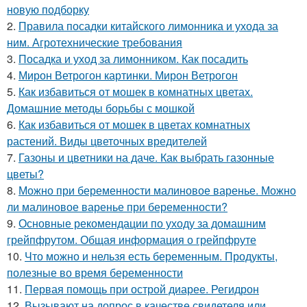
новую подборку
2.
Правила посадки китайского лимонника и ухода за
ним. Агротехнические требования
3.
Посадка и уход за лимонником. Как посадить
4.
Мирон Ветрогон картинки. Мирон Ветрогон
5.
Как избавиться от мошек в комнатных цветах.
Домашние методы борьбы с мошкой
6.
Как избавиться от мошек в цветах комнатных
растений. Виды цветочных вредителей
7.
Газоны и цветники на даче. Как выбрать газонные
цветы?
8.
Можно при беременности малиновое варенье. Можно
ли малиновое варенье при беременности?
9.
Основные рекомендации по уходу за домашним
грейпфрутом. Общая информация о грейпфруте
10.
Что можно и нельзя есть беременным. Продукты,
полезные во время беременности
11.
Первая помощь при острой диарее. Регидрон
12.
Вызывают на допрос в качестве свидетеля или