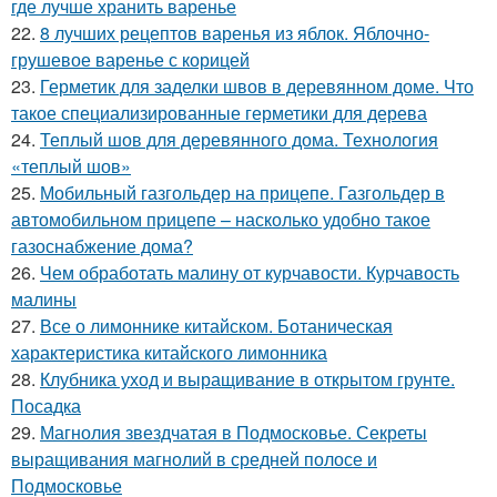
где лучше хранить варенье
22.
8 лучших рецептов варенья из яблок. Яблочно-
грушевое варенье с корицей
23.
Герметик для заделки швов в деревянном доме. Что
такое специализированные герметики для дерева
24.
Теплый шов для деревянного дома. Технология
«теплый шов»
25.
Мобильный газгольдер на прицепе. Газгольдер в
автомобильном прицепе – насколько удобно такое
газоснабжение дома?
26.
Чем обработать малину от курчавости. Курчавость
малины
27.
Все о лимоннике китайском. Ботаническая
характеристика китайского лимонника
28.
Клубника уход и выращивание в открытом грунте.
Посадка
29.
Магнолия звездчатая в Подмосковье. Секреты
выращивания магнолий в средней полосе и
Подмосковье