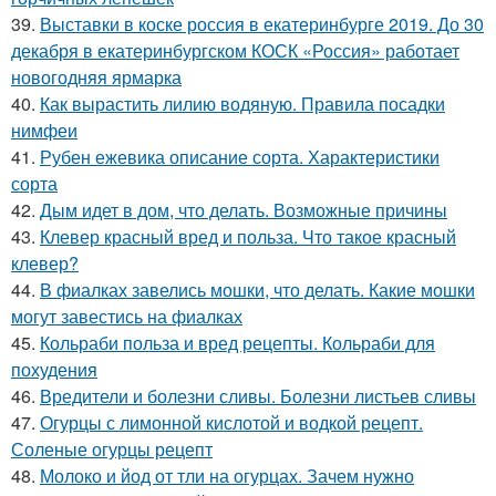
39.
Выставки в коске россия в екатеринбурге 2019. До 30
декабря в екатеринбургском КОСК «Россия» работает
новогодняя ярмарка
40.
Как вырастить лилию водяную. Правила посадки
нимфеи
41.
Рубен ежевика описание сорта. Характеристики
сорта
42.
Дым идет в дом, что делать. Возможные причины
43.
Клевер красный вред и польза. Что такое красный
клевер?
44.
В фиалках завелись мошки, что делать. Какие мошки
могут завестись на фиалках
45.
Кольраби польза и вред рецепты. Кольраби для
похудения
46.
Вредители и болезни сливы. Болезни листьев сливы
47.
Огурцы с лимонной кислотой и водкой рецепт.
Соленые огурцы рецепт
48.
Молоко и йод от тли на огурцах. Зачем нужно