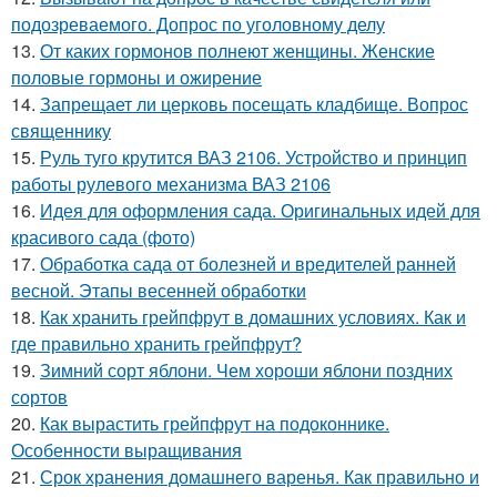
подозреваемого. Допрос по уголовному делу
13.
От каких гормонов полнеют женщины. Женские
половые гормоны и ожирение
14.
Запрещает ли церковь посещать кладбище. Вопрос
священнику
15.
Руль туго крутится ВАЗ 2106. Устройство и принцип
работы рулевого механизма ВАЗ 2106
16.
Идея для оформления сада. Оригинальных идей для
красивого сада (фото)
17.
Обработка сада от болезней и вредителей ранней
весной. Этапы весенней обработки
18.
Как хранить грейпфрут в домашних условиях. Как и
где правильно хранить грейпфрут?
19.
Зимний сорт яблони. Чем хороши яблони поздних
сортов
20.
Как вырастить грейпфрут на подоконнике.
Особенности выращивания
21.
Срок хранения домашнего варенья. Как правильно и