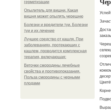
Чер
герметизации
Опылитель для вишни. Какая
Успей
вишня может опылять черешню
Зачас
Болезни и вредители туи. Болезни
Доста
туи и их лечение
заказ
Лучшее средство от кашля. При
Череш
заболеваниях, протекающих с
селек
кашлем, проводится комплексная
созре
терапия, включающая:
Отлич
Веточки смородины лечебные
кокко
свойства и противопоказания.
десер
Польза смородины с черными
Цветё
плодами
Корне
Подво
Выра