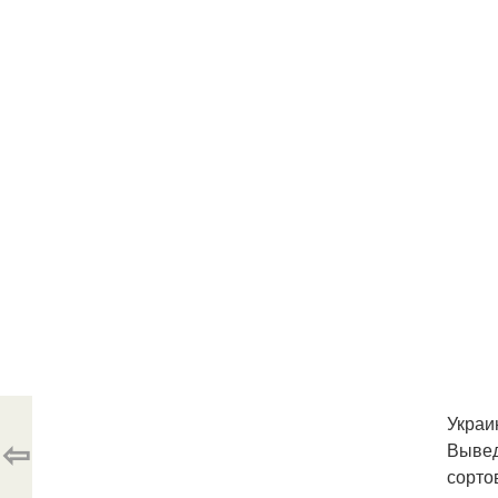
Украи
⇦
Вывед
сорто