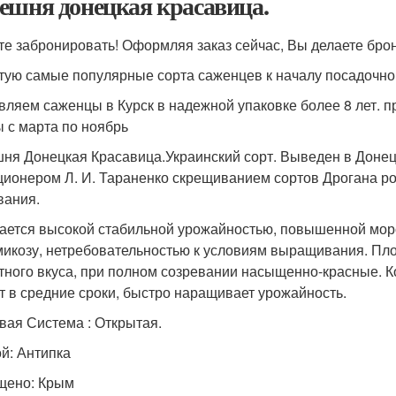
ешня донецкая красавица.
те забронировать! Оформляя заказ сейчас, Вы делаете бро
тую самые популярные сорта саженцев к началу посадочно
вляем саженцы в Курск в надежной упаковке более 8 лет. 
ы с марта по ноябрь
ня Донецкая Красавица.Украинский сорт. Выведен в Доне
ционером Л. И. Тараненко скрещиванием сортов Дрогана ро
вания.
ается высокой стабильной урожайностью, повышенной мороз
микозу, нетребовательностью к условиям выращивания. Пло
тного вкуса, при полном созревании насыщенно-красные. К
т в средние сроки, быстро наращивает урожайность.
вая Система : Открытая.
й: Антипка
щено: Крым