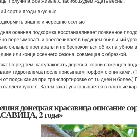
цы получила.Все живые.Спасибо.Будем ждать весны.
ий сорт и ягоды вкусные
одкормить вишню и черешню осенью
дная осенняя подкормка восстанавливает почвенное плодо
йно перезимовать и обеспечивает в будущем обильный урож
ьно сильные препараты и не беспокоиться об их пагубном 
едине или конце осеннего сезона, совмещая с обрезкой.
вка: Перед тем, как упаковать деревья, корни саженцев по
ваем гидрогелем,а после присыпаем торфом с опилками. (Т
й от подсыхания при транспортировке от 10 дней и более.)
о паллетируются. Затем заказ упаковывается в плотные кар
ешня донецкая красавица описание
САВИЦА, 2 года»