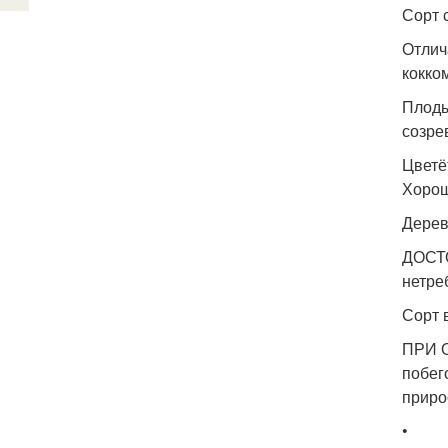
Сорт 
Отлич
кокко
Плоды
созре
Цветё
Хорош
Дерев
ДОСТО
нетре
Сорт 
ПРИ О
побег
приро
•