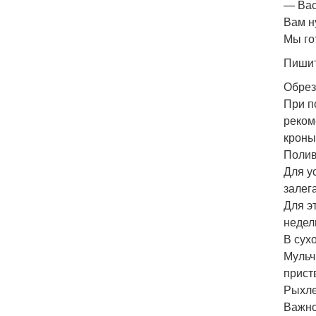
— Вас
Вам н
Мы го
Пишит
Обрез
При п
реком
кроны
Полив
Для у
залег
Для э
недел
В сух
Мульч
прист
Рыхле
Важно