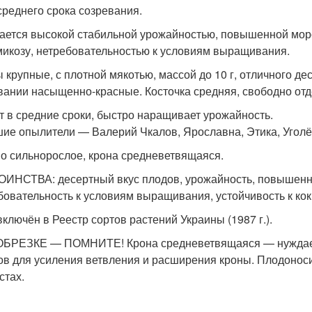
среднего срока созревания.
ается высокой стабильной урожайностью, повышенной мороз
микозу, нетребовательностью к условиям выращивания.
 крупные, с плотной мякотью, массой до 10 г, отличного дес
вании насыщенно-красные. Косточка средняя, свободно от
т в средние сроки, быстро наращивает урожайность.
ие опылители — Валерий Чкалов, Ярославна, Этика, Уголё
о сильнорослое, крона средневетвящаяся.
ИНСТВА: десертный вкус плодов, урожайность, повышенная
бовательность к условиям выращивания, устойчивость к кок
включён в Реестр сортов растений Украины (1987 г.).
БРЕЗКЕ — ПОМНИТЕ! Крона средневетвящаяся — нуждается
ов для усиления ветвления и расширения кроны. Плодоноси
стах.