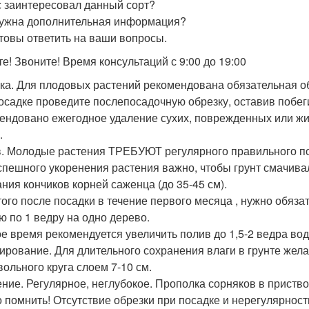
 заинтересовал данный сорт?
ужна дополнительная информация?
товы ответить на ваши вопросы.
е! Звоните! Время консультаций с 9:00 до 19:00
ка. Для плодовых растений рекомендована обязательная о
осадке проведите послепосадочную обрезку, оставив побеги
ендовано ежегодное удаление сухих, поврежденных или ж
.
. Молодые растения ТРЕБУЮТ регулярного правильного п
спешного укоренения растения важно, чтобы грунт смачивалс
ания кончиков корней саженца (до 35-45 см).
того после посадки в течение первого месяца , нужно обяза
ю по 1 ведру на одно дерево.
ое время рекомендуется увеличить полив до 1,5-2 ведра вод
ирование. Для длительного сохранения влаги в грунте жел
вольного круга слоем 7-10 см.
ние. Регулярное, неглубокое. Прополка сорняков в приство
 помнить! Отсутствие обрезки при посадке и нерегулярност