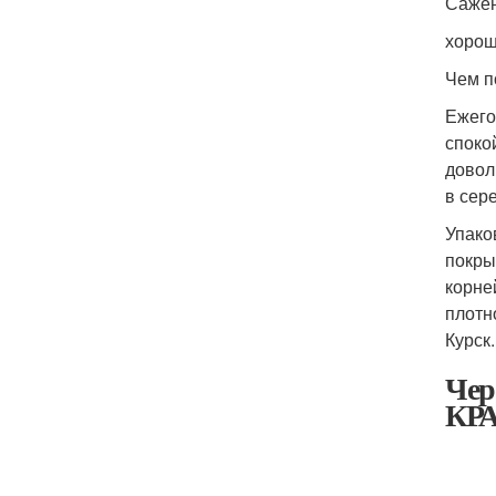
Сажен
хорош
Чем п
Ежего
споко
довол
в сер
Упако
покры
корне
плотн
Курск.
Чер
КРА