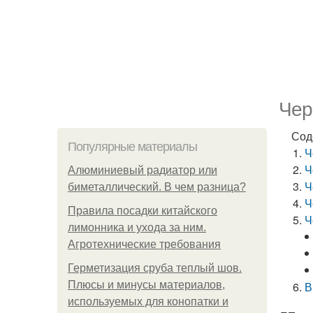
Чер
Сод
Популярные материалы
Ч
Ч
Алюминиевый радиатор или
Ч
биметаллический. В чем разница?
Ч
Правила посадки китайского
Ч
лимонника и ухода за ним.
Агротехнические требования
Герметизация сруба теплый шов.
Плюсы и минусы материалов,
В
используемых для конопатки и