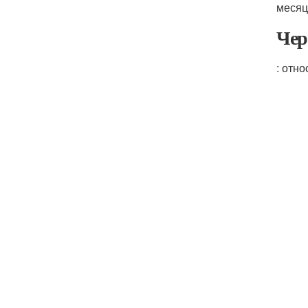
месяц
Чер
: отн